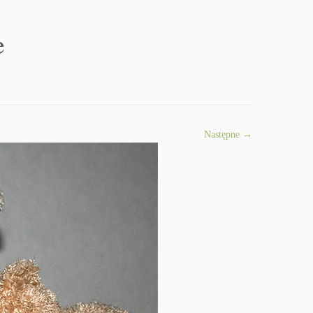
e
Następne →