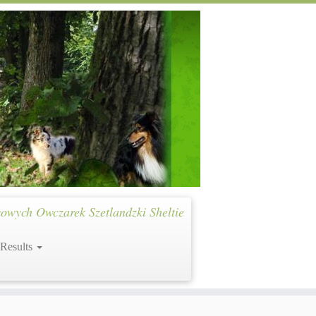
owych Owczarek Szetlandzki Sheltie
 Results