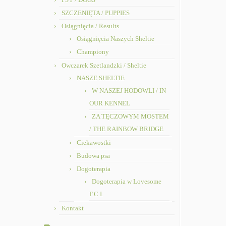
SZCZENIĘTA / PUPPIES
Osiągnięcia / Results
Osiągnięcia Naszych Sheltie
Championy
Owczarek Szetlandzki / Sheltie
NASZE SHELTIE
W NASZEJ HODOWLI / IN
OUR KENNEL
ZA TĘCZOWYM MOSTEM
/ THE RAINBOW BRIDGE
Ciekawostki
Budowa psa
Dogoterapia
Dogoterapia w Lovesome
F.C.I.
Kontakt