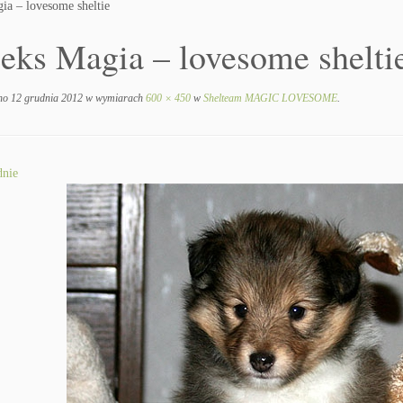
ia – lovesome sheltie
eks Magia – lovesome shelti
no
12 grudnia 2012
w wymiarach
600 × 450
w
Shelteam MAGIC LOVESOME
.
nie