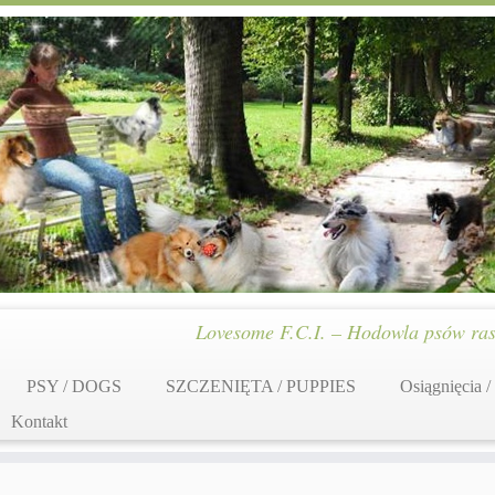
Lovesome F.C.I. – Hodowla psów ras
PSY / DOGS
SZCZENIĘTA / PUPPIES
Osiągnięcia /
Kontakt