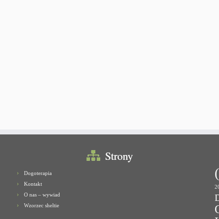
Strony
Dogoterapia
Kontakt
2
O nas – wywiad
Wzorzec sheltie