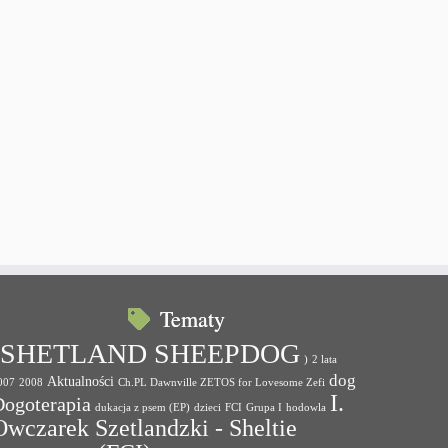
Tematy
(SHETLAND SHEEPDOG
)
2 lata
dog
Aktualności
007
2008
Ch.PL Dawnville ZETOS for Lovesome Zefi
I.
Dogoterapia
dukacja z psem (EP)
dzieci
FCI
Grupa I
hodowla
Owczarek Szetlandzki - Sheltie