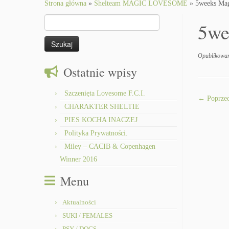
to
Strona główna
»
Shelteam MAGIC LOVESOME
»
5weeks Mag
content
Szukaj:
5we
Opublikowa
Ostatnie wpisy
Szczenięta Lovesome F.C.I.
← Poprzed
CHARAKTER SHELTIE
PIES KOCHA INACZEJ
Polityka Prywatności.
Miley – CACIB & Copenhagen
Winner 2016
Menu
Aktualności
SUKI / FEMALES
PSY / DOGS