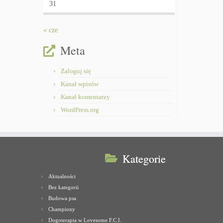
31
« cze
Meta
Zaloguj się
Kanał wpisów
Kanał komentarzy
WordPress.org
Kategorie
Aktualności
Bez kategorii
Budowa psa
Championy
Dogoterapia w Lovesome F.C.I.