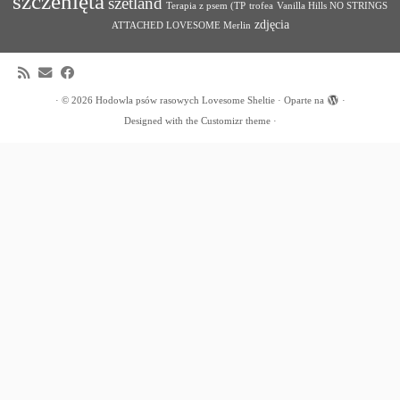
szczenięta
szetland
Terapia z psem (TP
trofea
Vanilla Hills NO STRINGS
zdjęcia
ATTACHED LOVESOME Merlin
·
© 2026
Hodowla psów rasowych Lovesome Sheltie
·
Oparte na
·
Designed with the
Customizr theme
·