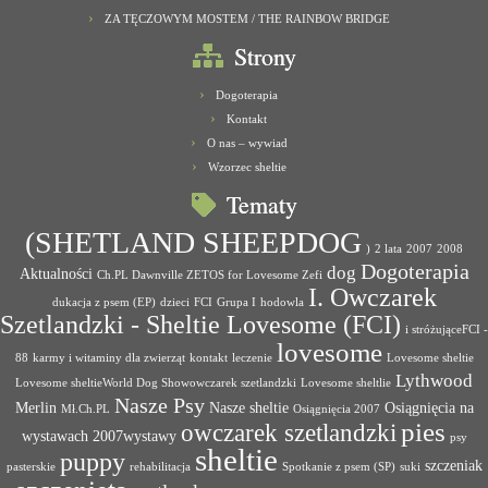
ZA TĘCZOWYM MOSTEM / THE RAINBOW BRIDGE
Strony
Dogoterapia
Kontakt
O nas – wywiad
Wzorzec sheltie
Tematy
(SHETLAND SHEEPDOG
)
2 lata
2007
2008
Dogoterapia
dog
Aktualności
Ch.PL Dawnville ZETOS for Lovesome Zefi
I. Owczarek
dukacja z psem (EP)
dzieci
FCI
Grupa I
hodowla
Szetlandzki - Sheltie Lovesome (FCI)
i stróżująceFCI -
lovesome
88
karmy i witaminy dla zwierząt
kontakt
leczenie
Lovesome sheltie
Lythwood
Lovesome sheltieWorld Dog Showowczarek szetlandzki
Lovesome sheltlie
Nasze Psy
Merlin
Nasze sheltie
Osiągnięcia na
Mł.Ch.PL
Osiągnięcia 2007
pies
owczarek szetlandzki
wystawach 2007wystawy
psy
sheltie
puppy
szczeniak
pasterskie
rehabilitacja
Spotkanie z psem (SP)
suki