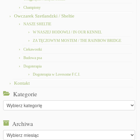
Championy
Owczarek Szetlandzki / Sheltie
NASZE SHELTIE
W NASZEJ HODOWLI / IN OUR KENNEL
ZA TĘCZOWYM MOSTEM / THE RAINBOW BRIDGE
Ciekawostki
Budowa psa
Dogoterapia
Dogoterapia w Lovesome F.C.I.
Kontakt
Kategorie
Kategorie
Archiwa
Archiwa