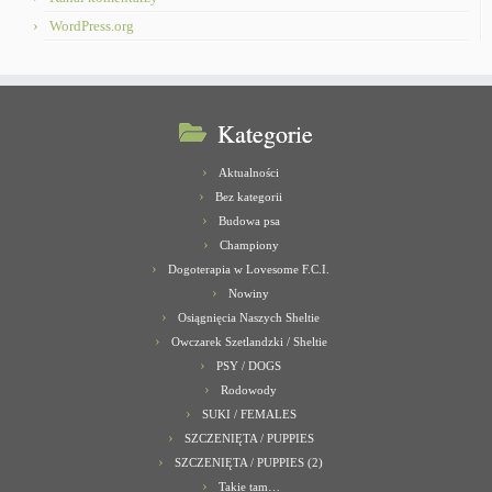
WordPress.org
Kategorie
Aktualności
Bez kategorii
Budowa psa
Championy
Dogoterapia w Lovesome F.C.I.
Nowiny
Osiągnięcia Naszych Sheltie
Owczarek Szetlandzki / Sheltie
PSY / DOGS
Rodowody
SUKI / FEMALES
SZCZENIĘTA / PUPPIES
SZCZENIĘTA / PUPPIES (2)
Takie tam…