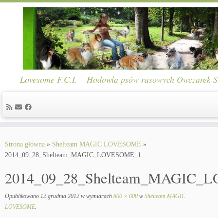
Lovesome F.C.I. – Hodowla psów rasowych Owczarek Sze
Skip
to
Strona główna
»
Shelteam MAGIC LOVESOME
»
content
2014_09_28_Shelteam_MAGIC_LOVESOME_1
2014_09_28_Shelteam_MAGIC_
Opublikowano
12 grudnia 2012
w wymiarach
800 × 600
w
Shelteam MAGIC
LOVESOME
.