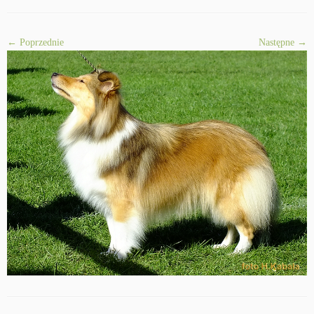
← Poprzednie
Następne →