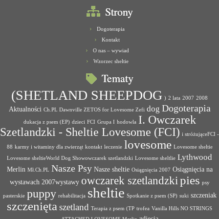
Strony
Dogoterapia
Kontakt
O nas – wywiad
Wzorzec sheltie
Tematy
(SHETLAND SHEEPDOG
)
2 lata
2007
2008
Dogoterapia
dog
Aktualności
Ch.PL Dawnville ZETOS for Lovesome Zefi
I. Owczarek
dukacja z psem (EP)
dzieci
FCI
Grupa I
hodowla
Szetlandzki - Sheltie Lovesome (FCI)
i stróżująceFCI -
lovesome
88
karmy i witaminy dla zwierząt
kontakt
leczenie
Lovesome sheltie
Lythwood
Lovesome sheltieWorld Dog Showowczarek szetlandzki
Lovesome sheltlie
Nasze Psy
Merlin
Nasze sheltie
Osiągnięcia na
Mł.Ch.PL
Osiągnięcia 2007
pies
owczarek szetlandzki
wystawach 2007wystawy
psy
sheltie
puppy
szczeniak
pasterskie
rehabilitacja
Spotkanie z psem (SP)
suki
szczenięta
szetland
Terapia z psem (TP
trofea
Vanilla Hills NO STRINGS
zdjęcia