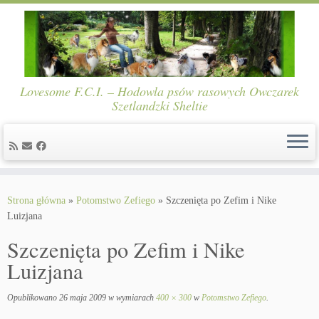
Lovesome F.C.I. – Hodowla psów rasowych Owczarek
Szetlandzki Sheltie
Skip
to
Strona główna
»
Potomstwo Zefiego
»
Szczenięta po Zefim i Nike
content
Luizjana
Szczenięta po Zefim i Nike
Luizjana
Opublikowano
26 maja 2009
w wymiarach
400 × 300
w
Potomstwo Zefiego
.