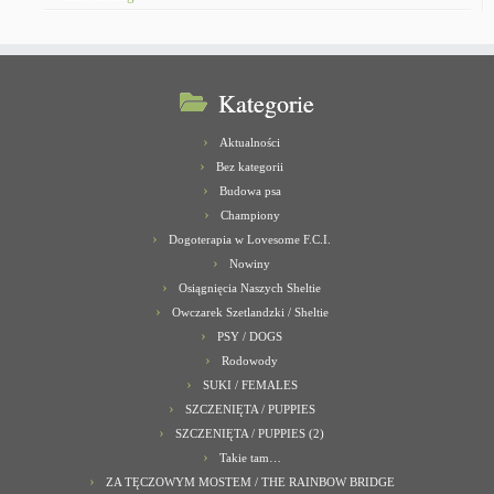
Kategorie
Aktualności
Bez kategorii
Budowa psa
Championy
Dogoterapia w Lovesome F.C.I.
Nowiny
Osiągnięcia Naszych Sheltie
Owczarek Szetlandzki / Sheltie
PSY / DOGS
Rodowody
SUKI / FEMALES
SZCZENIĘTA / PUPPIES
SZCZENIĘTA / PUPPIES (2)
Takie tam…
ZA TĘCZOWYM MOSTEM / THE RAINBOW BRIDGE