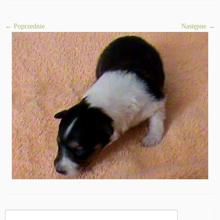
← Poprzednie
Następne →
Szukaj: