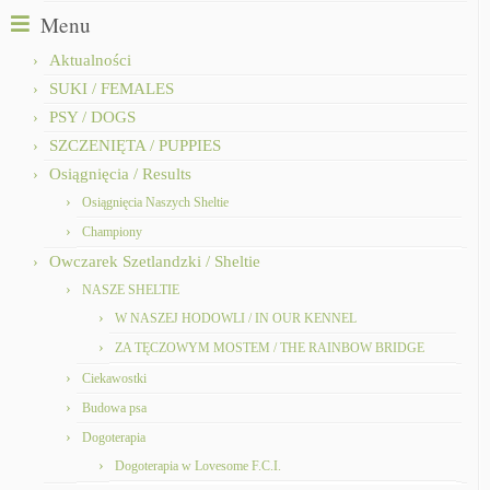
Menu
Aktualności
SUKI / FEMALES
PSY / DOGS
SZCZENIĘTA / PUPPIES
Osiągnięcia / Results
Osiągnięcia Naszych Sheltie
Championy
Owczarek Szetlandzki / Sheltie
NASZE SHELTIE
W NASZEJ HODOWLI / IN OUR KENNEL
ZA TĘCZOWYM MOSTEM / THE RAINBOW BRIDGE
Ciekawostki
Budowa psa
Dogoterapia
Dogoterapia w Lovesome F.C.I.