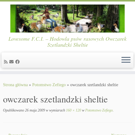
Lovesome F.C.I. – Hodowla psów rasowych Owczarek
Szetlandzki Sheltie
Skip
to
Strona główna
»
Potomstwo Zefiego
»
owczarek szetlandzki sheltie
content
owczarek szetlandzki sheltie
Opublikowano
26 maja 2009
w wymiarach
160 × 120
w
Potomstwo Zefiego
.