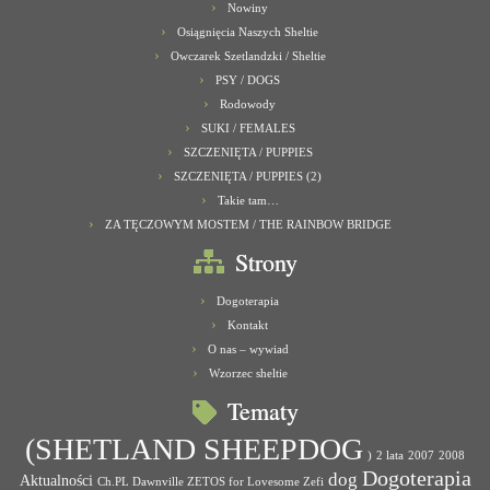
Nowiny
Osiągnięcia Naszych Sheltie
Owczarek Szetlandzki / Sheltie
PSY / DOGS
Rodowody
SUKI / FEMALES
SZCZENIĘTA / PUPPIES
SZCZENIĘTA / PUPPIES (2)
Takie tam…
ZA TĘCZOWYM MOSTEM / THE RAINBOW BRIDGE
Strony
Dogoterapia
Kontakt
O nas – wywiad
Wzorzec sheltie
Tematy
(SHETLAND SHEEPDOG
)
2 lata
2007
2008
Dogoterapia
dog
Aktualności
Ch.PL Dawnville ZETOS for Lovesome Zefi