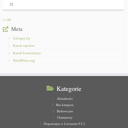
31
« cze
Meta
Zaloguj się
Kanał wpisów
Kanał komentarzy
WordPress.org
Kategorie
Aktualności
Bez kategorii
Budowa psa
Championy
Dogoterapia w Lovesome F.C.I.