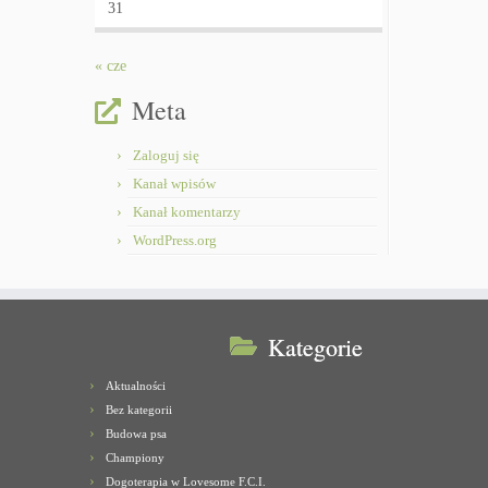
31
« cze
Meta
Zaloguj się
Kanał wpisów
Kanał komentarzy
WordPress.org
Kategorie
Aktualności
Bez kategorii
Budowa psa
Championy
Dogoterapia w Lovesome F.C.I.