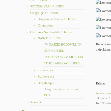
SZCZENIĘTA / PUPPIES
Osiągnięcia / Results
Osiągnięcia Naszych Sheltie
Championy
Owczarek Szetlandzki / Sheltie
NASZE SHELTIE
Relacje mi
W NASZEJ HODOWLI / IN
dzieckiem.
OUR KENNEL
ZA TĘCZOWYM MOSTEM
/ THE RAINBOW BRIDGE
Ciekawostki
Budowa psa
Dogoterapia
Related
Dogoterapia w Lovesome
Nowe zdjęc
F.C.I.
31 maja 2
Kontakt
In "Nowin