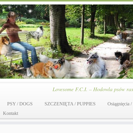
Lovesome F.C.I. – Hodowla psów ras
PSY / DOGS
SZCZENIĘTA / PUPPIES
Osiągnięcia /
Kontakt