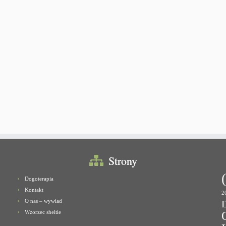
Strony
Dogoterapia
Kontakt
2
O nas – wywiad
Wzorzec sheltie