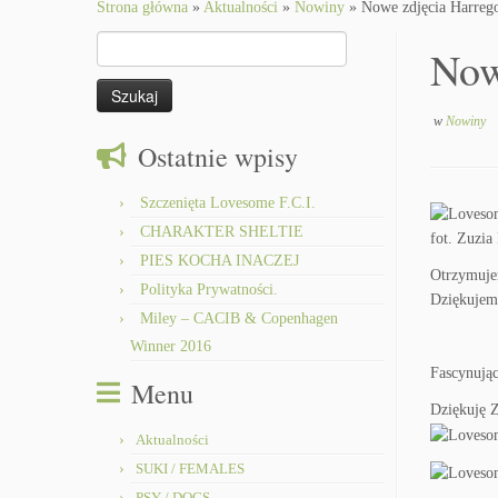
to
Strona główna
»
Aktualności
»
Nowiny
»
Nowe zdjęcia Harrego
content
Szukaj:
Now
w
Nowiny
Ostatnie wpisy
Szczenięta Lovesome F.C.I.
CHARAKTER SHELTIE
PIES KOCHA INACZEJ
Otrzymujem
Polityka Prywatności.
Dziękujemy
Miley – CACIB & Copenhagen
Winner 2016
Fascynując
Menu
Dziękuję Z
Aktualności
SUKI / FEMALES
PSY / DOGS