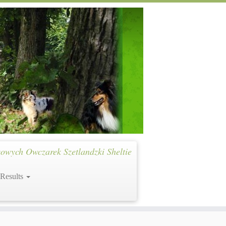
owych Owczarek Szetlandzki Sheltie
 Results