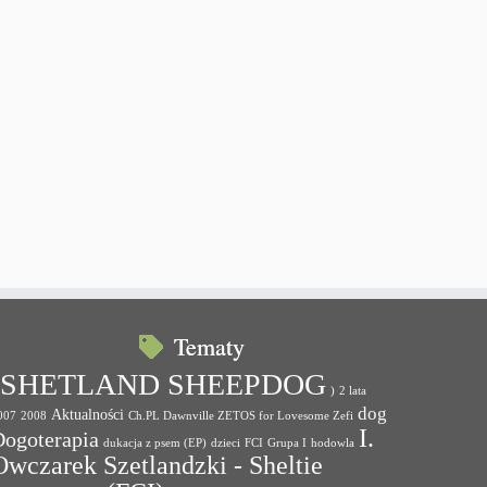
Tematy
(SHETLAND SHEEPDOG
)
2 lata
dog
Aktualności
007
2008
Ch.PL Dawnville ZETOS for Lovesome Zefi
I.
Dogoterapia
dukacja z psem (EP)
dzieci
FCI
Grupa I
hodowla
Owczarek Szetlandzki - Sheltie