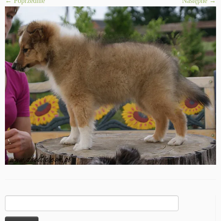
← Poprzednie
Następne →
Szukaj: