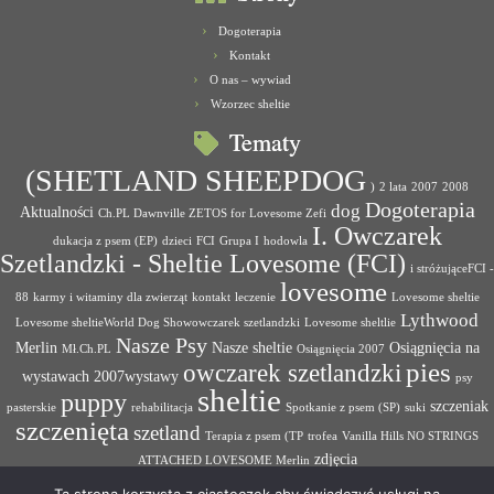
Dogoterapia
Kontakt
O nas – wywiad
Wzorzec sheltie
Tematy
(SHETLAND SHEEPDOG
)
2 lata
2007
2008
Dogoterapia
dog
Aktualności
Ch.PL Dawnville ZETOS for Lovesome Zefi
I. Owczarek
dukacja z psem (EP)
dzieci
FCI
Grupa I
hodowla
Szetlandzki - Sheltie Lovesome (FCI)
i stróżująceFCI -
lovesome
88
karmy i witaminy dla zwierząt
kontakt
leczenie
Lovesome sheltie
Lythwood
Lovesome sheltieWorld Dog Showowczarek szetlandzki
Lovesome sheltlie
Nasze Psy
Merlin
Nasze sheltie
Osiągnięcia na
Mł.Ch.PL
Osiągnięcia 2007
pies
owczarek szetlandzki
wystawach 2007wystawy
psy
sheltie
puppy
szczeniak
pasterskie
rehabilitacja
Spotkanie z psem (SP)
suki
szczenięta
szetland
Terapia z psem (TP
trofea
Vanilla Hills NO STRINGS
zdjęcia
ATTACHED LOVESOME Merlin