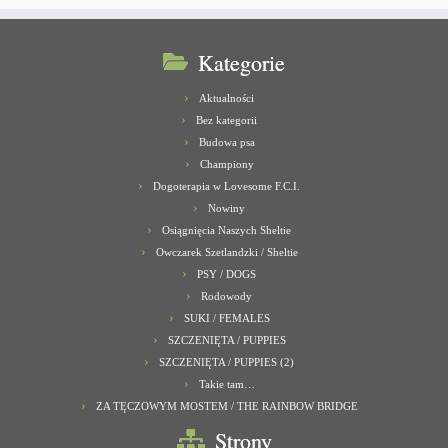
Kategorie
Aktualności
Bez kategorii
Budowa psa
Championy
Dogoterapia w Lovesome F.C.I.
Nowiny
Osiągnięcia Naszych Sheltie
Owczarek Szetlandzki / Sheltie
PSY / DOGS
Rodowody
SUKI / FEMALES
SZCZENIĘTA / PUPPIES
SZCZENIĘTA / PUPPIES (2)
Takie tam…
ZA TĘCZOWYM MOSTEM / THE RAINBOW BRIDGE
Strony