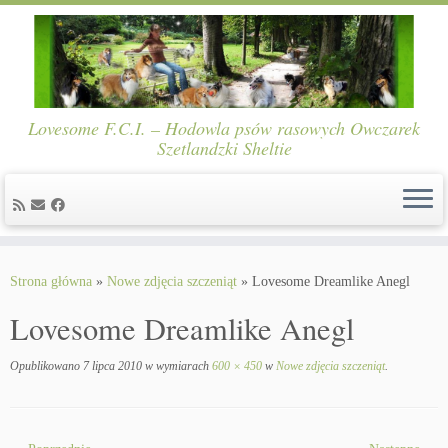
Lovesome F.C.I. – Hodowla psów rasowych Owczarek
Szetlandzki Sheltie
Skip
to
Strona główna
»
Nowe zdjęcia szczeniąt
»
Lovesome Dreamlike Anegl
content
Lovesome Dreamlike Anegl
Opublikowano
7 lipca 2010
w wymiarach
600 × 450
w
Nowe zdjęcia szczeniąt
.