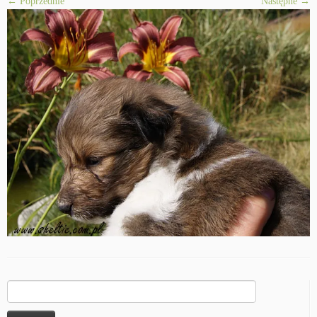
← Poprzednie
Następne →
Szukaj: