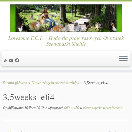
Lovesome F.C.I. – Hodowla psów rasowych Owczarek
Szetlandzki Sheltie
Skip
to
Strona główna
»
Nowe zdjęcia szczeniaczków
»
3,5weeks_efi4
content
3,5weeks_efi4
Opublikowano
16 lipca 2010
w wymiarach
600 × 450
w
Nowe zdjęcia szczeniaczków
.