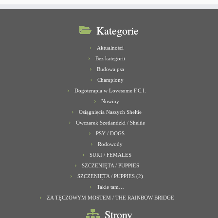
Kategorie
Aktualności
Bez kategorii
Budowa psa
Championy
Dogoterapia w Lovesome F.C.I.
Nowiny
Osiągnięcia Naszych Sheltie
Owczarek Szetlandzki / Sheltie
PSY / DOGS
Rodowody
SUKI / FEMALES
SZCZENIĘTA / PUPPIES
SZCZENIĘTA / PUPPIES (2)
Takie tam…
ZA TĘCZOWYM MOSTEM / THE RAINBOW BRIDGE
Strony