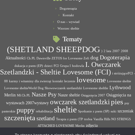
Dogoterapia
Kontakt
O nas – wywiad
Wzorzec sheltie
Tematy
(SHETLAND SHEEPDOG
)
2 lata
2007
2008
Dogoterapia
dog
Aktualności
Ch.PL Dawnville ZETOS for Lovesome Zefi
I. Owczarek
dukacja z psem (EP)
dzieci
FCI
Grupa I
hodowla
Szetlandzki - Sheltie Lovesome (FCI)
i stróżująceFCI -
lovesome
88
karmy i witaminy dla zwierząt
kontakt
leczenie
Lovesome sheltie
Lythwood
Lovesome sheltieWorld Dog Showowczarek szetlandzki
Lovesome sheltlie
Nasze Psy
Merlin
Nasze sheltie
Osiągnięcia na
Mł.Ch.PL
Osiągnięcia 2007
pies
owczarek szetlandzki
wystawach 2007wystawy
psy
sheltie
puppy
szczeniak
pasterskie
rehabilitacja
Spotkanie z psem (SP)
suki
szczenięta
szetland
Terapia z psem (TP
trofea
Vanilla Hills NO STRINGS
zdjęcia
ATTACHED LOVESOME Merlin