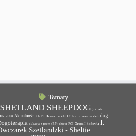
Tematy
(SHETLAND SHEEPDOG
)
2 lata
dog
Aktualności
007
2008
Ch.PL Dawnville ZETOS for Lovesome Zefi
I.
Dogoterapia
dukacja z psem (EP)
dzieci
FCI
Grupa I
hodowla
Owczarek Szetlandzki - Sheltie