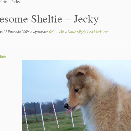
ltie – Jecky
esome Sheltie – Jecky
no
22 listopada 2009
w wymiarach
600 × 450
w
Nowe zdjęcia Lexi i Jecki’ego
.
nie