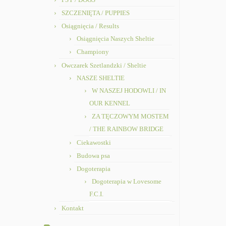
SZCZENIĘTA / PUPPIES
Osiągnięcia / Results
Osiągnięcia Naszych Sheltie
Championy
Owczarek Szetlandzki / Sheltie
NASZE SHELTIE
W NASZEJ HODOWLI / IN
OUR KENNEL
ZA TĘCZOWYM MOSTEM
/ THE RAINBOW BRIDGE
Ciekawostki
Budowa psa
Dogoterapia
Dogoterapia w Lovesome
F.C.I.
Kontakt