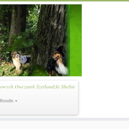
owych Owczarek Szetlandzki Sheltie
 Results