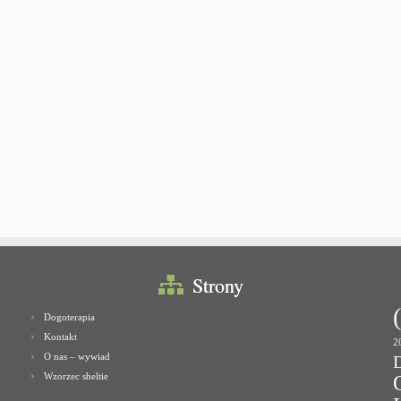
Strony
Dogoterapia
Kontakt
2
O nas – wywiad
Wzorzec sheltie