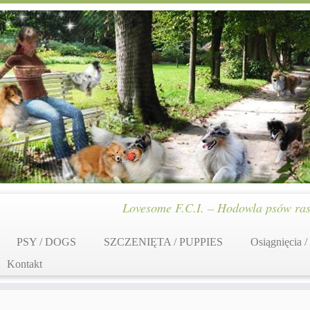
Lovesome F.C.I. – Hodowla psów ras
PSY / DOGS
SZCZENIĘTA / PUPPIES
Osiągnięcia /
Kontakt