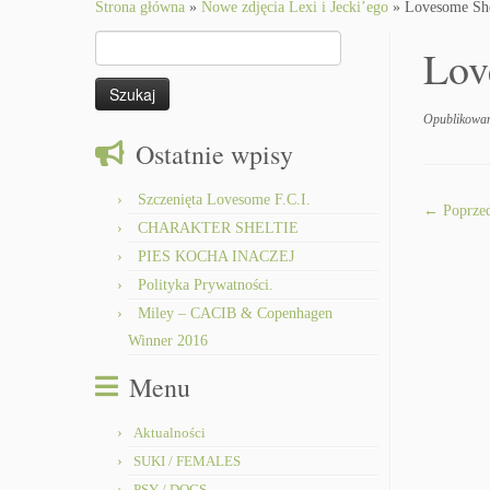
to
Strona główna
»
Nowe zdjęcia Lexi i Jecki’ego
»
Lovesome She
content
Szukaj:
Lov
Opublikowa
Ostatnie wpisy
Szczenięta Lovesome F.C.I.
← Poprzed
CHARAKTER SHELTIE
PIES KOCHA INACZEJ
Polityka Prywatności.
Miley – CACIB & Copenhagen
Winner 2016
Menu
Aktualności
SUKI / FEMALES
PSY / DOGS