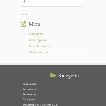
31
« cze
Meta
Zaloguj się
Kanał wpisów
Kanał komentarzy
WordPress.org
Kategorie
Aktualności
Bez kategorii
Budowa psa
Championy
Dogoterapia w Lovesome F.C.I.