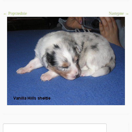
← Poprzednie
Następne →
Szukaj: