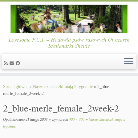
Lovesome F.C.I. – Hodowla psów rasowych Owczarek
Szetlandzki Sheltie
Skip
to
Strona główna
»
Nasze dzieciaczki mają 2 tygodnie
»
2_blue-
content
merle_female_2week-2
2_blue-merle_female_2week-2
Opublikowano
21 lutego 2008
w wymiarach
400 × 300
w
Nasze dzieciaczki mają 2
tygodnie
.