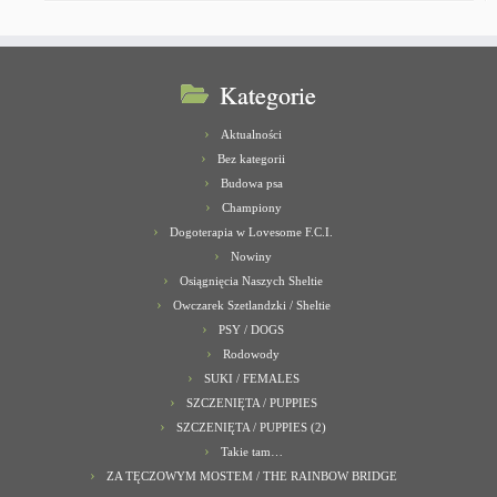
Kategorie
Aktualności
Bez kategorii
Budowa psa
Championy
Dogoterapia w Lovesome F.C.I.
Nowiny
Osiągnięcia Naszych Sheltie
Owczarek Szetlandzki / Sheltie
PSY / DOGS
Rodowody
SUKI / FEMALES
SZCZENIĘTA / PUPPIES
SZCZENIĘTA / PUPPIES (2)
Takie tam…
ZA TĘCZOWYM MOSTEM / THE RAINBOW BRIDGE