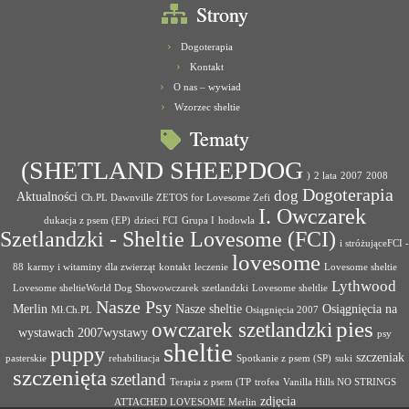
Strony
Dogoterapia
Kontakt
O nas – wywiad
Wzorzec sheltie
Tematy
(SHETLAND SHEEPDOG
)
2 lata
2007
2008
Dogoterapia
dog
Aktualności
Ch.PL Dawnville ZETOS for Lovesome Zefi
I. Owczarek
dukacja z psem (EP)
dzieci
FCI
Grupa I
hodowla
Szetlandzki - Sheltie Lovesome (FCI)
i stróżująceFCI -
lovesome
88
karmy i witaminy dla zwierząt
kontakt
leczenie
Lovesome sheltie
Lythwood
Lovesome sheltieWorld Dog Showowczarek szetlandzki
Lovesome sheltlie
Nasze Psy
Merlin
Nasze sheltie
Osiągnięcia na
Mł.Ch.PL
Osiągnięcia 2007
pies
owczarek szetlandzki
wystawach 2007wystawy
psy
sheltie
puppy
szczeniak
pasterskie
rehabilitacja
Spotkanie z psem (SP)
suki
szczenięta
szetland
Terapia z psem (TP
trofea
Vanilla Hills NO STRINGS
zdjęcia
ATTACHED LOVESOME Merlin