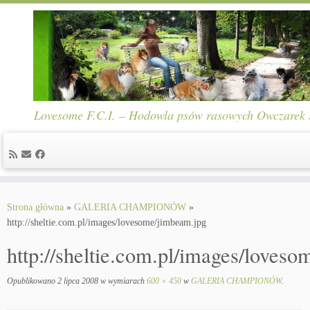
Lovesome F.C.I. – Hodowla psów rasowych Owczarek Sz
Skip
to
Strona główna
»
GALERIA CHAMPIONÓW
»
content
http://sheltie.com.pl/images/lovesome/jimbeam.jpg
http://sheltie.com.pl/images/loves
Opublikowano
2 lipca 2008
w wymiarach
600 × 450
w
GALERIA CHAMPIONÓW
.