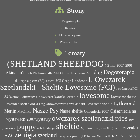
Strony
Dogoterapia
Kontakt
O nas – wywiad
Wzorzec sheltie
Tematy
(SHETLAND SHEEPDOG
)
2 lata
2007
2008
Dogoterapia
dog
Aktualności
Ch.PL Dawnville ZETOS for Lovesome Zefi
I. Owczarek
dukacja z psem (EP)
dzieci
FCI
Grupa I
hodowla
Szetlandzki - Sheltie Lovesome (FCI)
i stróżująceFCI -
lovesome
88
karmy i witaminy dla zwierząt
kontakt
leczenie
Lovesome sheltie
Lythwood
Lovesome sheltieWorld Dog Showowczarek szetlandzki
Lovesome sheltlie
Nasze Psy
Merlin
Nasze sheltie
Osiągnięcia na
Mł.Ch.PL
Osiągnięcia 2007
pies
owczarek szetlandzki
wystawach 2007wystawy
psy
sheltie
puppy
szczeniak
pasterskie
rehabilitacja
Spotkanie z psem (SP)
suki
szczenięta
szetland
Terapia z psem (TP
trofea
Vanilla Hills NO STRINGS