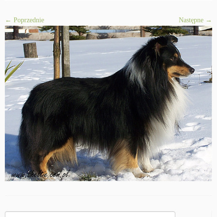
← Poprzednie
Następne →
Szukaj: