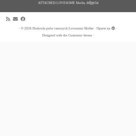
zdjęcia
ATTACHED LOVESOME Merlin
·
© 2026
Hodowla psów rasowych Lovesome Sheltie
·
Oparte na
·
Designed with the
Customizr theme
·