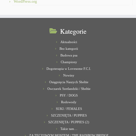
WordPress.org
Kategorie
Aktualności
Bez kategorii
Budowa psa
Championy
Dogoterapia w Lovesome F.C.I.
Nowiny
Osiągnięcia Naszych Sheltie
Owczarek Szetlandzki / Sheltie
PSY / DOGS
Rodowody
SUKI / FEMALES
SZCZENIĘTA / PUPPIES
SZCZENIĘTA / PUPPIES (2)
Takie tam…
ZA TĘCZOWYM MOSTEM / THE RAINBOW BRIDGE