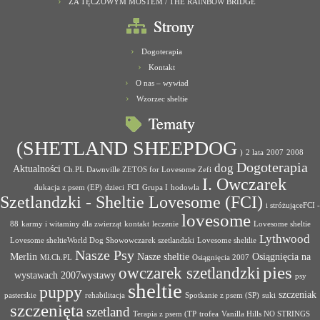
ZA TĘCZOWYM MOSTEM / THE RAINBOW BRIDGE
Strony
Dogoterapia
Kontakt
O nas – wywiad
Wzorzec sheltie
Tematy
(SHETLAND SHEEPDOG
)
2 lata
2007
2008
Dogoterapia
dog
Aktualności
Ch.PL Dawnville ZETOS for Lovesome Zefi
I. Owczarek
dukacja z psem (EP)
dzieci
FCI
Grupa I
hodowla
Szetlandzki - Sheltie Lovesome (FCI)
i stróżująceFCI -
lovesome
88
karmy i witaminy dla zwierząt
kontakt
leczenie
Lovesome sheltie
Lythwood
Lovesome sheltieWorld Dog Showowczarek szetlandzki
Lovesome sheltlie
Nasze Psy
Merlin
Nasze sheltie
Osiągnięcia na
Mł.Ch.PL
Osiągnięcia 2007
pies
owczarek szetlandzki
wystawach 2007wystawy
psy
sheltie
puppy
szczeniak
pasterskie
rehabilitacja
Spotkanie z psem (SP)
suki
szczenięta
szetland
Terapia z psem (TP
trofea
Vanilla Hills NO STRINGS