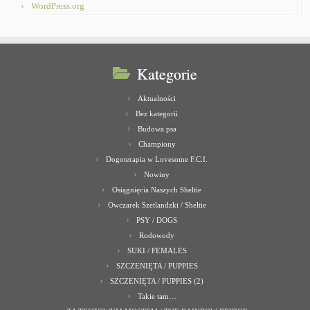
WordPress.org
Kategorie
Aktualności
Bez kategorii
Budowa psa
Championy
Dogoterapia w Lovesome F.C.I.
Nowiny
Osiągnięcia Naszych Sheltie
Owczarek Szetlandzki / Sheltie
PSY / DOGS
Rodowody
SUKI / FEMALES
SZCZENIĘTA / PUPPIES
SZCZENIĘTA / PUPPIES (2)
Takie tam…