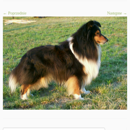
← Poprzednie
Następne →