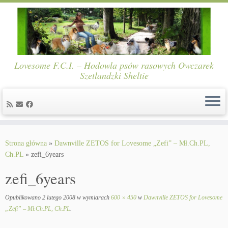
Lovesome F.C.I. – Hodowla psów rasowych Owczarek
Szetlandzki Sheltie
Skip
to
Strona główna
»
Dawnville ZETOS for Lovesome „Zefi” – Mł.Ch.PL,
content
Ch.PL
»
zefi_6years
zefi_6years
Opublikowano
2 lutego 2008
w wymiarach
600 × 450
w
Dawnville ZETOS for Lovesome
„Zefi” – Mł.Ch.PL, Ch.PL
.