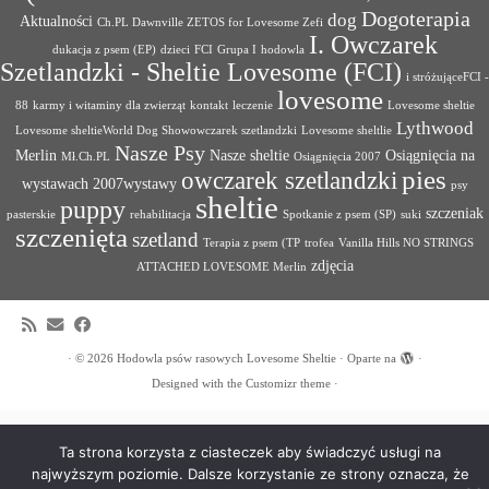
Dogoterapia
dog
Aktualności
Ch.PL Dawnville ZETOS for Lovesome Zefi
I. Owczarek
dukacja z psem (EP)
dzieci
FCI
Grupa I
hodowla
Szetlandzki - Sheltie Lovesome (FCI)
i stróżująceFCI -
lovesome
88
karmy i witaminy dla zwierząt
kontakt
leczenie
Lovesome sheltie
Lythwood
Lovesome sheltieWorld Dog Showowczarek szetlandzki
Lovesome sheltlie
Nasze Psy
Merlin
Nasze sheltie
Osiągnięcia na
Mł.Ch.PL
Osiągnięcia 2007
pies
owczarek szetlandzki
wystawach 2007wystawy
psy
sheltie
puppy
szczeniak
pasterskie
rehabilitacja
Spotkanie z psem (SP)
suki
szczenięta
szetland
Terapia z psem (TP
trofea
Vanilla Hills NO STRINGS
zdjęcia
ATTACHED LOVESOME Merlin
·
© 2026
Hodowla psów rasowych Lovesome Sheltie
·
Oparte na
·
Designed with the
Customizr theme
·
Ta strona korzysta z ciasteczek aby świadczyć usługi na
najwyższym poziomie. Dalsze korzystanie ze strony oznacza, że