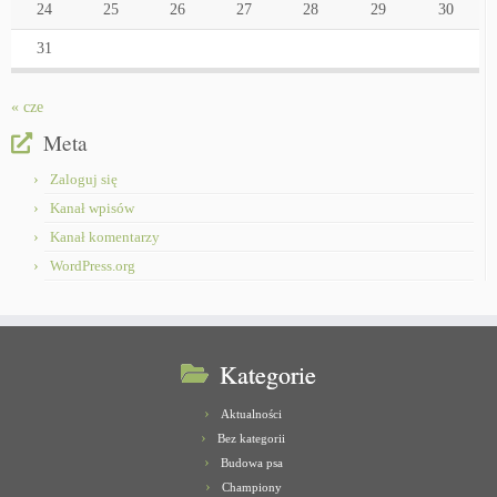
24
25
26
27
28
29
30
31
« cze
Meta
Zaloguj się
Kanał wpisów
Kanał komentarzy
WordPress.org
Kategorie
Aktualności
Bez kategorii
Budowa psa
Championy