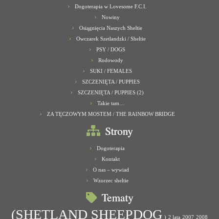
Dogoterapia w Lovesome F.C.I.
Nowiny
Osiągnięcia Naszych Sheltie
Owczarek Szetlandzki / Sheltie
PSY / DOGS
Rodowody
SUKI / FEMALES
SZCZENIĘTA / PUPPIES
SZCZENIĘTA / PUPPIES (2)
Takie tam…
ZA TĘCZOWYM MOSTEM / THE RAINBOW BRIDGE
Strony
Dogoterapia
Kontakt
O nas – wywiad
Wzorzec sheltie
Tematy
(SHETLAND SHEEPDOG
)
2 lata
2007
2008