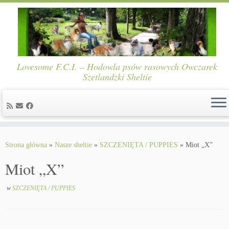
Lovesome F.C.I. – Hodowla psów rasowych Owczarek
Szetlandzki Sheltie
Skip
to
Strona główna
»
Nasze sheltie
»
SZCZENIĘTA / PUPPIES
»
Miot „X”
content
Miot „X”
w
SZCZENIĘTA / PUPPIES