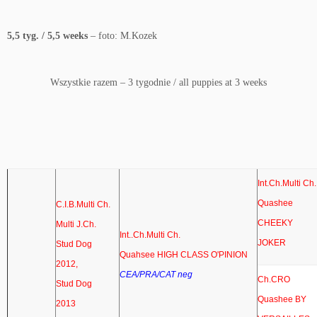
5,5 tyg. / 5,5 weeks
– foto: M.Kozek
Wszystkie razem – 3 tygodnie / all puppies at 3 weeks
Int.Ch.Multi Ch.
Quashee
C.I.B.Multi Ch.
CHEEKY
Multi J.Ch.
Int..Ch.Multi Ch.
JOKER
Stud Dog
Quahsee HIGH CLASS O'PINION
2012,
CEA/PRA/CAT neg
Ch.CRO
Stud Dog
Quashee BY
2013