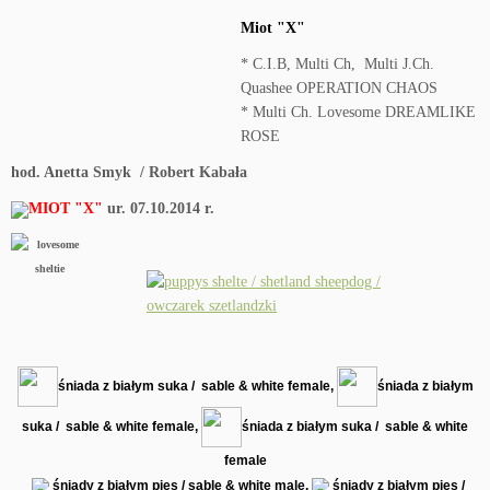
Miot "X"
* C.I.B, Multi Ch, Multi J.Ch.
Quashee OPERATION CHAOS
* Multi Ch. Lovesome DREAMLIKE
ROSE
hod. Anetta Smyk / Robert Kabała
MIOT "X"
ur. 07.10.2014 r.
śniada z białym suka / sable & white female,
śniada z białym
suka / sable & white female,
śniada z białym suka / sable & white
female
śniady z białym pies / sable & white male
,
śniady z białym pies /