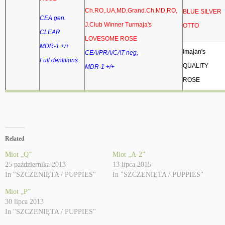
Ch.RO,.UA,MD,Grand.Ch.MD,RO,
BLUE SILVER
CEA gen.
J.Club Winner Turmaja's
OTTO
CLEAR
LOVESOME ROSE
MDR-1 +/+
Imajan's
CEA/PRA/CAT neg,
Full dentitions
QUALITY
MDR-1 +/+
ROSE
Related
Miot „Q”
Miot „A-2”
25 października 2013
13 lipca 2015
In "SZCZENIĘTA / PUPPIES"
In "SZCZENIĘTA / PUPPIES"
Miot „P”
30 lipca 2013
In "SZCZENIĘTA / PUPPIES"