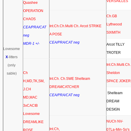
VERSAILLES
Quashee
OPERATION
Ch.GB
CHAOS
Lythwood
Int.Ch.Ch.Multi Ch. Arcot STRIKE
CEA/PRA/CAT
SIXMITH
A POSE
neg
CEA/PRA/CAT neg
MDR-1 +/-
Arcot TILLY
Lovesome
TROTER
X
-litters
Int.Ch.Multi.Ch.
(only
Ch
Sheldon
sable)
Int.Ch. Ch.SWE Shelteam
H,MD,TK,SM,
SPACE JOKER
DREAMCATCHER
J.CH
Shelteam
CEA/PRA/CAT neg
MD,MAC
DREAM
3xCACIB
DESIGN
Lovesome
NUCh NV-
DREAMLIKE
Int.Ch,
07La-Min-So's
ROSE