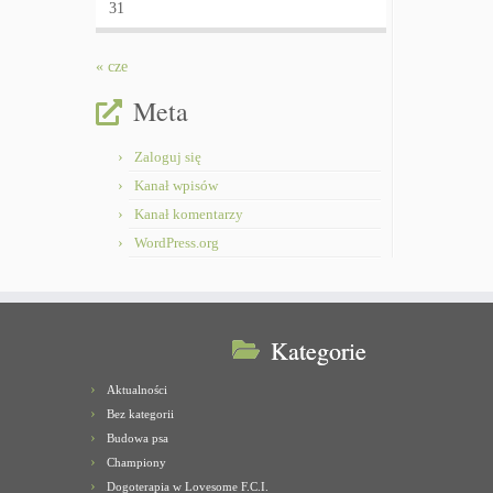
31
« cze
Meta
Zaloguj się
Kanał wpisów
Kanał komentarzy
WordPress.org
Kategorie
Aktualności
Bez kategorii
Budowa psa
Championy
Dogoterapia w Lovesome F.C.I.