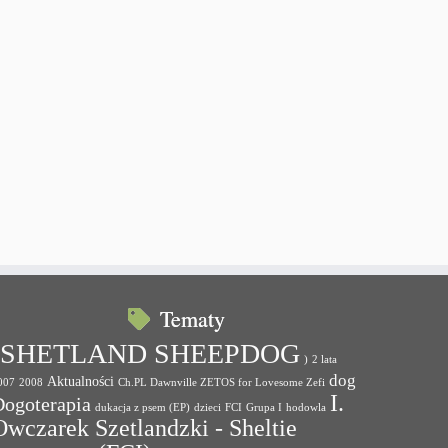
Tematy
(SHETLAND SHEEPDOG
)
2 lata
dog
Aktualności
007
2008
Ch.PL Dawnville ZETOS for Lovesome Zefi
I.
Dogoterapia
dukacja z psem (EP)
dzieci
FCI
Grupa I
hodowla
Owczarek Szetlandzki - Sheltie