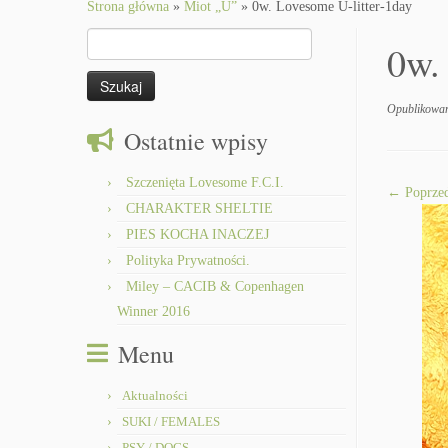
to
Strona główna
»
Miot „U”
»
0w. Lovesome U-litter-1day
content
Szukaj:
0w.
Opublikowa
Ostatnie wpisy
Szczenięta Lovesome F.C.I.
← Poprzed
CHARAKTER SHELTIE
PIES KOCHA INACZEJ
Polityka Prywatności.
Miley – CACIB & Copenhagen
Winner 2016
Menu
Aktualności
SUKI / FEMALES
PSY / DOGS