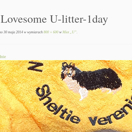
 Lovesome U-litter-1day
no
30 maja 2014
w wymiarach
800 × 600
w
Miot „U”
.
nie