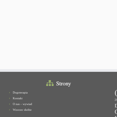
Strony
Dogoterapia
Kontakt
2
O nas – wywiad
Wzorzec sheltie