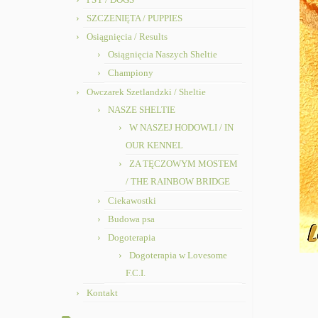
SZCZENIĘTA / PUPPIES
Osiągnięcia / Results
Osiągnięcia Naszych Sheltie
Championy
Owczarek Szetlandzki / Sheltie
NASZE SHELTIE
W NASZEJ HODOWLI / IN
OUR KENNEL
ZA TĘCZOWYM MOSTEM
/ THE RAINBOW BRIDGE
Ciekawostki
Budowa psa
Dogoterapia
Dogoterapia w Lovesome
F.C.I.
Kontakt