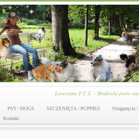
Lovesome F.C.I. – Hodowla psów ras
PSY / DOGS
SZCZENIĘTA / PUPPIES
Osiągnięcia /
Kontakt