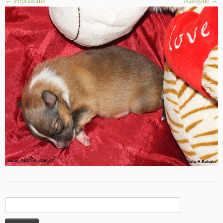
← Poprzednie
Następne →
Szukaj: