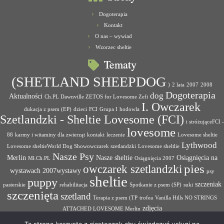
Dogoterapia
Kontakt
O nas – wywiad
Wzorzec sheltie
Tematy
(SHETLAND SHEEPDOG
)
2 lata
2007
2008
Dogoterapia
dog
Aktualności
Ch.PL Dawnville ZETOS for Lovesome Zefi
I. Owczarek
dukacja z psem (EP)
dzieci
FCI
Grupa I
hodowla
Szetlandzki - Sheltie Lovesome (FCI)
i stróżująceFCI -
lovesome
88
karmy i witaminy dla zwierząt
kontakt
leczenie
Lovesome sheltie
Lythwood
Lovesome sheltieWorld Dog Showowczarek szetlandzki
Lovesome sheltlie
Nasze Psy
Merlin
Nasze sheltie
Osiągnięcia na
Mł.Ch.PL
Osiągnięcia 2007
pies
owczarek szetlandzki
wystawach 2007wystawy
psy
sheltie
puppy
szczeniak
pasterskie
rehabilitacja
Spotkanie z psem (SP)
suki
szczenięta
szetland
Terapia z psem (TP
trofea
Vanilla Hills NO STRINGS
zdjęcia
ATTACHED LOVESOME Merlin