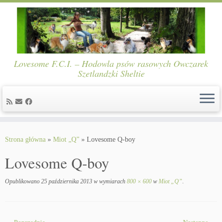
Lovesome F.C.I. – Hodowla psów rasowych Owczarek
Szetlandzki Sheltie
Skip
to
Strona główna
»
Miot „Q”
»
Lovesome Q-boy
content
Lovesome Q-boy
Opublikowano
25 października 2013
w wymiarach
800 × 600
w
Miot „Q”
.