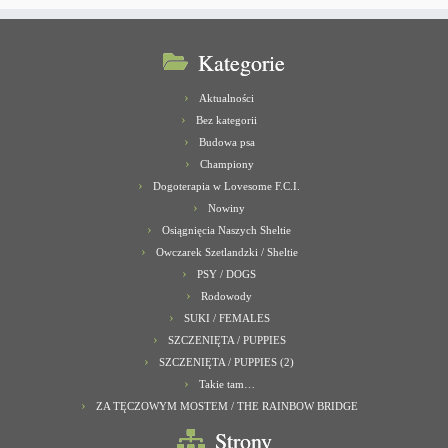
Kategorie
Aktualności
Bez kategorii
Budowa psa
Championy
Dogoterapia w Lovesome F.C.I.
Nowiny
Osiągnięcia Naszych Sheltie
Owczarek Szetlandzki / Sheltie
PSY / DOGS
Rodowody
SUKI / FEMALES
SZCZENIĘTA / PUPPIES
SZCZENIĘTA / PUPPIES (2)
Takie tam…
ZA TĘCZOWYM MOSTEM / THE RAINBOW BRIDGE
Strony