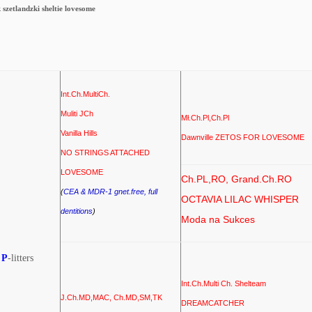
Int.Ch.MultiCh.
Muliti JCh
Mł.Ch.Pl,Ch.Pl
Vanilla Hills
Dawnville ZETOS FOR LOVESOME
NO STRINGS ATTACHED
LOVESOME
Ch.PL,RO, Grand.Ch.RO
(
CEA & MDR-1 gnet.free, full
OCTAVIA LILAC WHISPER
dentitions
)
Moda na Sukces
e
P
-litters
Int.Ch.Multi Ch. Shelteam
J.Ch.MD,MAC, Ch.MD,SM,TK
DREAMCATCHER