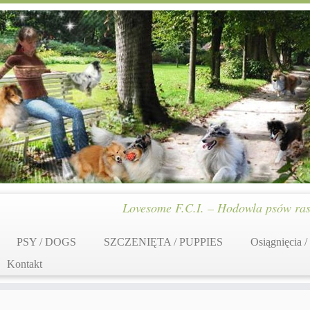
Lovesome F.C.I. – Hodowla psów ras
PSY / DOGS
SZCZENIĘTA / PUPPIES
Osiągnięcia /
Kontakt