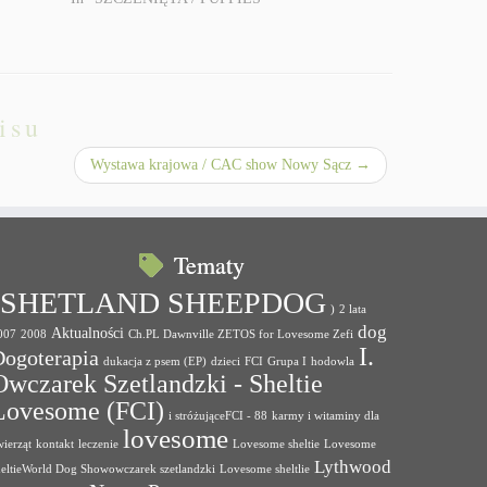
isu
Wystawa krajowa / CAC show Nowy Sącz
→
Tematy
(SHETLAND SHEEPDOG
)
2 lata
dog
Aktualności
007
2008
Ch.PL Dawnville ZETOS for Lovesome Zefi
I.
Dogoterapia
dukacja z psem (EP)
dzieci
FCI
Grupa I
hodowla
Owczarek Szetlandzki - Sheltie
Lovesome (FCI)
i stróżująceFCI - 88
karmy i witaminy dla
lovesome
wierząt
kontakt
leczenie
Lovesome sheltie
Lovesome
Lythwood
heltieWorld Dog Showowczarek szetlandzki
Lovesome sheltlie