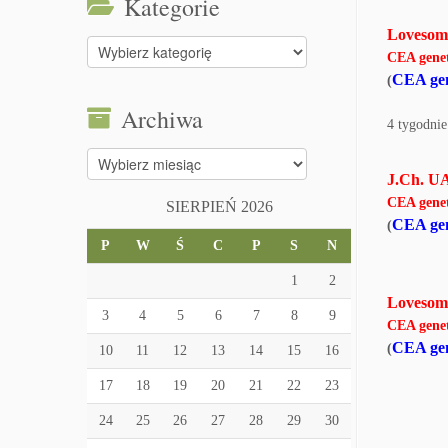
Kategorie
Loveso
Kategorie
CEA gene
CEA gen
(
Archiwa
4 tygodnie
Archiwa
J.Ch. U
CEA gene
SIERPIEŃ 2026
CEA gen
(
P
W
Ś
C
P
S
N
1
2
Loveso
3
4
5
6
7
8
9
CEA gene
CEA gen
(
10
11
12
13
14
15
16
17
18
19
20
21
22
23
24
25
26
27
28
29
30