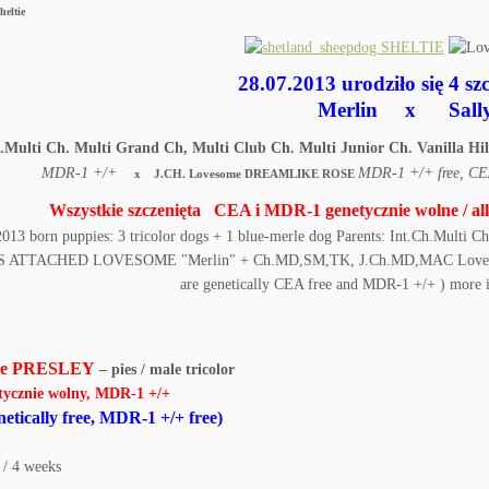
28.07.2013 urodziło się 4 sz
Merlin
x Sall
h.Multi Ch. Multi Grand Ch, Multi Club Ch. Multi Junior Ch. Vani
MDR-1 +/+
MDR-1 +/+ free, CE
x
J.CH. Lovesome DREAMLIKE ROSE
Wszystkie szczenięta
CEA i MDR-1 genetycznie wolne / al
me PRESLEY
– pies / male tricolor
tycznie wolny, MDR-1 +/+
etically free, MDR-1 +/+ free)
 / 4 weeks