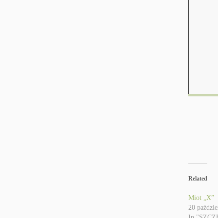
Related
Miot „X”
20 paździe
In "SZCZ