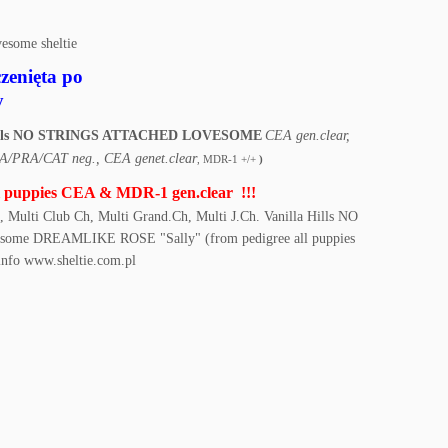
czenięta po
y
lla Hills NO STRINGS ATTACHED LOVESOME
CEA gen.clear,
A/PRA/CAT neg., CEA genet.clear
, MDR-1 +/+
)
l puppies CEA & MDR-1 gen.clear !!!