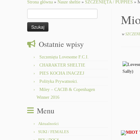
to
Strona główna
»
Nasze sheltie
»
SZCZENIĘTA / PUPPIES
»
M
content
Szukaj:
Mio
w
SZCZENI
Ostatnie wpisy
Szczenięta Lovesome F.C.I.
CHARAKTER SHELTIE
PIES KOCHA INACZEJ
Polityka Prywatności.
Miley – CACIB & Copenhagen
Winner 2016
Menu
Aktualności
SUKI / FEMALES
MIOT 
PSY / DOGS