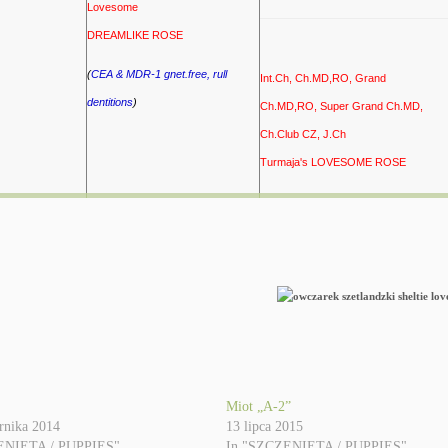
Lovesome
DREAMLIKE ROSE
(
CEA
& MDR-1
gnet.free, rull
Int.Ch, Ch.MD,RO, Grand
dentitions
)
Ch.MD,RO, Super Grand Ch.MD,
Ch.Club CZ, J.Ch
Turmaja's LOVESOME ROSE
Miot „A-2”
rnika 2014
13 lipca 2015
ENIĘTA / PUPPIES"
In "SZCZENIĘTA / PUPPIES"