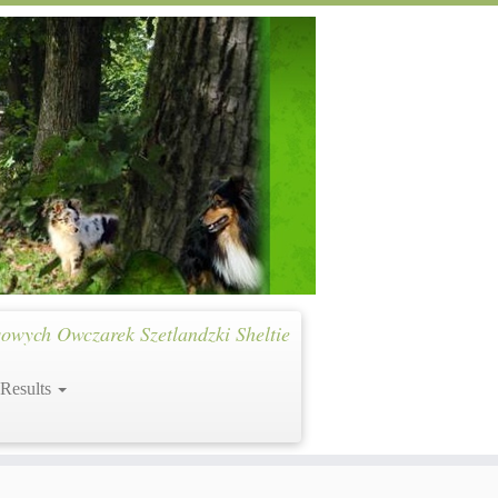
owych Owczarek Szetlandzki Sheltie
 Results