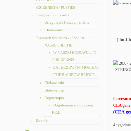
SZCZENIĘTA / PUPPIES
Osiągnięcia / Results
Osiągnięcia Naszych Sheltie
Championy
Owczarek Szetlandzki / Sheltie
( Int.C
NASZE SHELTIE
W NASZEJ HODOWLI / IN
OUR KENNEL
ZA TĘCZOWYM MOSTEM
/ THE RAINBOW BRIDGE
Ciekawostki
Budowa psa
Dogoterapia
Loveso
Dogoterapia w Lovesome
CEA gene
(CEA gen
F.C.I.
Kontakt
4 tygodnie