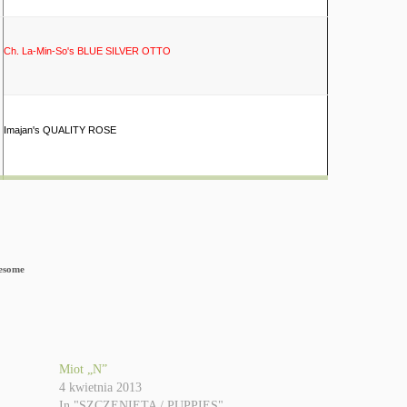
Ch. La-Min-So's BLUE SILVER OTTO
Imajan's QUALITY ROSE
Miot „N”
4 kwietnia 2013
In "SZCZENIĘTA / PUPPIES"