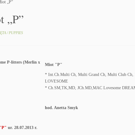
iot „P”
t „P”
ĘTA / PUPPIES
Miot "P"
* Int.Ch.Multi Ch, Multi Grand Ch, Multi Club C
LOVESOME
* Ch.SM,TK,MD, JCh.MD,MAC Lovesome DRE
hod. Anetta Smyk
"P"
ur. 28.07.2013 r.