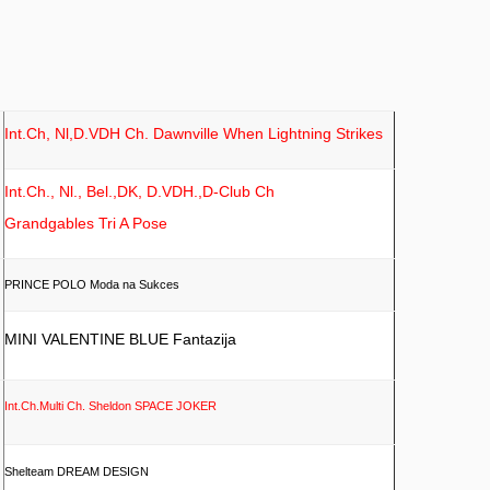
Int.Ch, Nl,D.VDH Ch. Dawnville When Lightning Strikes
Int.Ch., Nl., Bel.,DK, D.VDH.,D-Club Ch
Grandgables Tri A Pose
PRINCE POLO Moda na Sukces
MINI VALENTINE BLUE Fantazija
Int.Ch.Multi Ch. Sheldon SPACE JOKER
Shelteam DREAM DESIGN