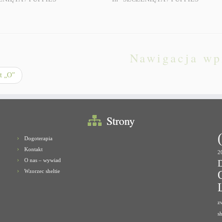
Nawigacja wp
t „O”
Strony
Dogoterapia
Kontakt
2
O nas – wywiad
Wzorzec sheltie
z
s