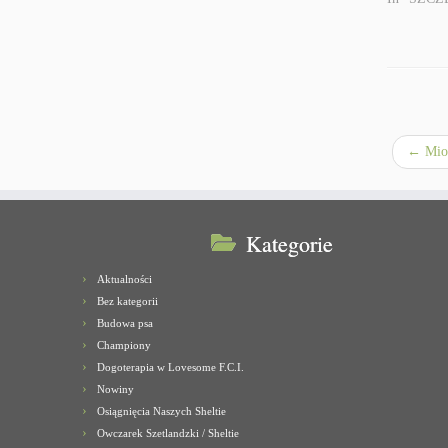
←
Mio
Kategorie
Aktualności
Bez kategorii
Budowa psa
Championy
Dogoterapia w Lovesome F.C.I.
Nowiny
Osiągnięcia Naszych Sheltie
Owczarek Szetlandzki / Sheltie