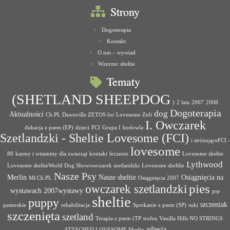
Strony
Dogoterapia
Kontakt
O nas – wywiad
Wzorzec sheltie
Tematy
(SHETLAND SHEEPDOG
)
2 lata
2007
2008
Dogoterapia
dog
Aktualności
Ch.PL Dawnville ZETOS for Lovesome Zefi
I. Owczarek
dukacja z psem (EP)
dzieci
FCI
Grupa I
hodowla
Szetlandzki - Sheltie Lovesome (FCI)
i stróżująceFCI -
lovesome
88
karmy i witaminy dla zwierząt
kontakt
leczenie
Lovesome sheltie
Lythwood
Lovesome sheltieWorld Dog Showowczarek szetlandzki
Lovesome sheltlie
Nasze Psy
Merlin
Nasze sheltie
Osiągnięcia na
Mł.Ch.PL
Osiągnięcia 2007
pies
owczarek szetlandzki
wystawach 2007wystawy
psy
sheltie
puppy
szczeniak
pasterskie
rehabilitacja
Spotkanie z psem (SP)
suki
szczenięta
szetland
Terapia z psem (TP
trofea
Vanilla Hills NO STRINGS
zdjęcia
ATTACHED LOVESOME Merlin