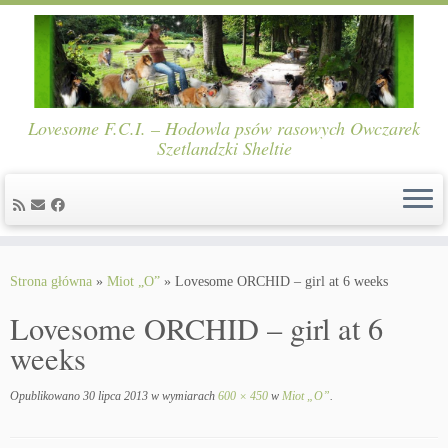
Lovesome F.C.I. – Hodowla psów rasowych Owczarek
Szetlandzki Sheltie
Skip
to
Strona główna
»
Miot „O”
»
Lovesome ORCHID – girl at 6 weeks
content
Lovesome ORCHID – girl at 6
weeks
Opublikowano
30 lipca 2013
w wymiarach
600 × 450
w
Miot „O”
.