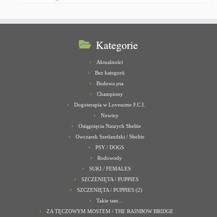
Kategorie
Aktualności
Bez kategorii
Budowa psa
Championy
Dogoterapia w Lovesome F.C.I.
Nowiny
Osiągnięcia Naszych Sheltie
Owczarek Szetlandzki / Sheltie
PSY / DOGS
Rodowody
SUKI / FEMALES
SZCZENIĘTA / PUPPIES
SZCZENIĘTA / PUPPIES (2)
Takie tam…
ZA TĘCZOWYM MOSTEM / THE RAINBOW BRIDGE