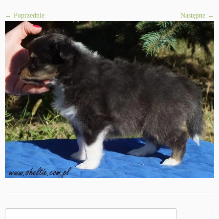
← Poprzednie
Następne →
Szukaj: