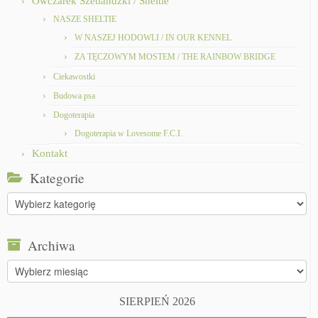
Owczarek Szetlandzki / Sheltie
NASZE SHELTIE
W NASZEJ HODOWLI / IN OUR KENNEL
ZA TĘCZOWYM MOSTEM / THE RAINBOW BRIDGE
Ciekawostki
Budowa psa
Dogoterapia
Dogoterapia w Lovesome F.C.I.
Kontakt
Kategorie
Kategorie
Archiwa
Archiwa
SIERPIEŃ 2026