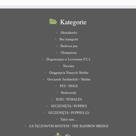
Kategorie
Aktualności
Bez kategorii
Budowa psa
Championy
Dogoterapia w Lovesome F.C.I.
Nowiny
Osiągnięcia Naszych Sheltie
Owczarek Szetlandzki / Sheltie
PSY / DOGS
Rodowody
SUKI / FEMALES
SZCZENIĘTA / PUPPIES
SZCZENIĘTA / PUPPIES (2)
Takie tam…
ZA TĘCZOWYM MOSTEM / THE RAINBOW BRIDGE