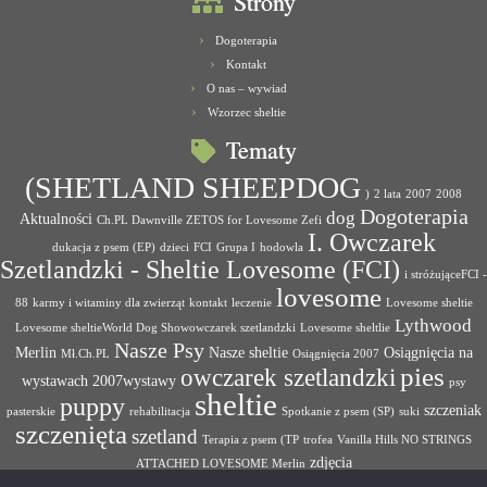
Strony
Dogoterapia
Kontakt
O nas – wywiad
Wzorzec sheltie
Tematy
(SHETLAND SHEEPDOG
)
2 lata
2007
2008
Dogoterapia
dog
Aktualności
Ch.PL Dawnville ZETOS for Lovesome Zefi
I. Owczarek
dukacja z psem (EP)
dzieci
FCI
Grupa I
hodowla
Szetlandzki - Sheltie Lovesome (FCI)
i stróżująceFCI -
lovesome
88
karmy i witaminy dla zwierząt
kontakt
leczenie
Lovesome sheltie
Lythwood
Lovesome sheltieWorld Dog Showowczarek szetlandzki
Lovesome sheltlie
Nasze Psy
Merlin
Nasze sheltie
Osiągnięcia na
Mł.Ch.PL
Osiągnięcia 2007
pies
owczarek szetlandzki
wystawach 2007wystawy
psy
sheltie
puppy
szczeniak
pasterskie
rehabilitacja
Spotkanie z psem (SP)
suki
szczenięta
szetland
Terapia z psem (TP
trofea
Vanilla Hills NO STRINGS
zdjęcia
ATTACHED LOVESOME Merlin