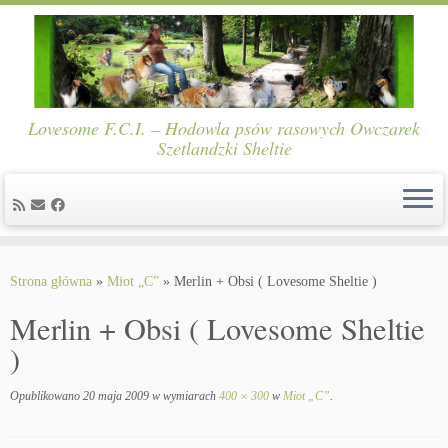
Lovesome F.C.I. – Hodowla psów rasowych Owczarek
Szetlandzki Sheltie
Skip
to
Strona główna
»
Miot „C”
»
Merlin + Obsi ( Lovesome Sheltie )
content
Merlin + Obsi ( Lovesome Sheltie
)
Opublikowano
20 maja 2009
w wymiarach
400 × 300
w
Miot „C”
.