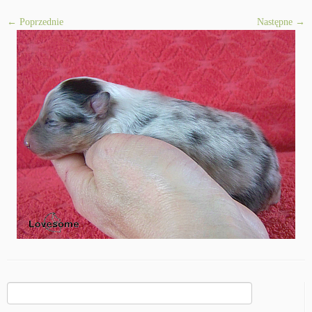
← Poprzednie
Następne →
Szukaj: