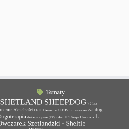
Tematy
(SHETLAND SHEEPDOG
)
2 lata
dog
Aktualności
007
2008
Ch.PL Dawnville ZETOS for Lovesome Zefi
I.
Dogoterapia
dukacja z psem (EP)
dzieci
FCI
Grupa I
hodowla
Owczarek Szetlandzki - Sheltie