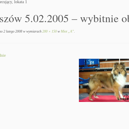
cujący, lokata 1
szów 5.02.2005 – wybitnie ob
no
2 lutego 2008
w wymiarach
200 × 150
w
Miot „A”
.
nie