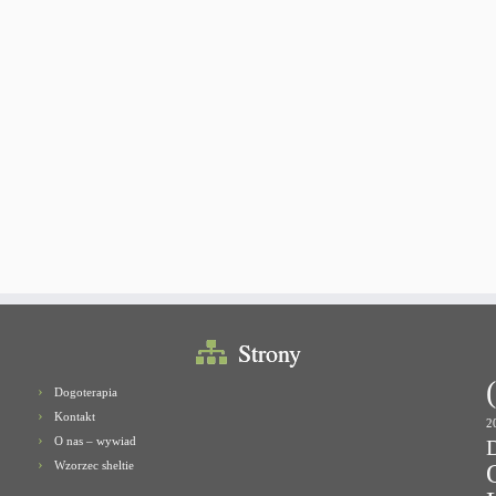
Strony
Dogoterapia
Kontakt
2
O nas – wywiad
Wzorzec sheltie