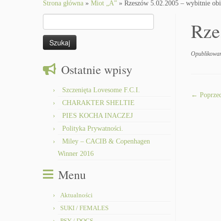
to
Strona główna
»
Miot „A”
»
Rzeszów 5.02.2005 – wybitnie obie
content
Szukaj:
Rze
Opublikowa
Ostatnie wpisy
Szczenięta Lovesome F.C.I.
← Poprzed
CHARAKTER SHELTIE
PIES KOCHA INACZEJ
Polityka Prywatności.
Miley – CACIB & Copenhagen
Winner 2016
Menu
Aktualności
SUKI / FEMALES
PSY / DOGS