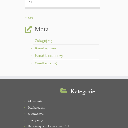
31
« cze
Meta
Zaloguj się
Kanał wpisów
Kanał komentarzy
WordPress.org
Kategorie
Aktualności
Bez kategorii
Budowa psa
Championy
Dogoterapia w Lovesome F.C.I.