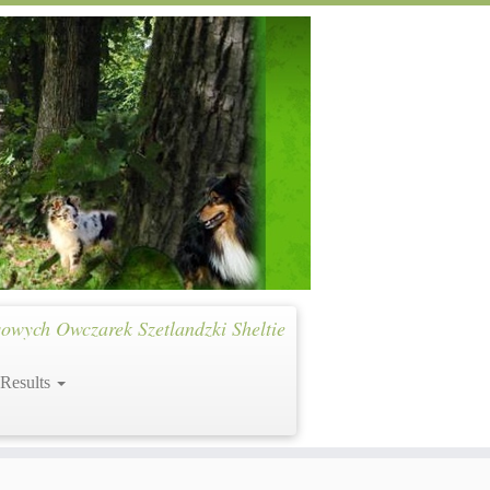
owych Owczarek Szetlandzki Sheltie
 Results