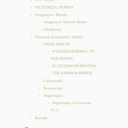
SZCZENIĘTA / PUPPIES
Osiągnięcia / Results
Osiągnięcia Naszych Sheltie
Championy
Owczarek Szetlandzki / Sheltie
NASZE SHELTIE
W NASZEJ HODOWLI / IN
OUR KENNEL
ZA TĘCZOWYM MOSTEM
/ THE RAINBOW BRIDGE
Ciekawostki
Budowa psa
Dogoterapia
Dogoterapia w Lovesome
F.C.I.
Kontakt