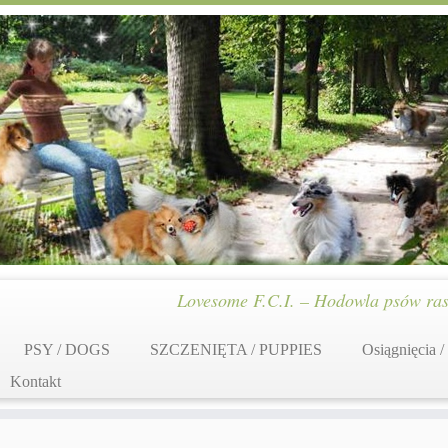
Lovesome F.C.I. – Hodowla psów ras
PSY / DOGS
SZCZENIĘTA / PUPPIES
Osiągnięcia /
Kontakt