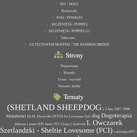
PSY / DOGS
Rodowody
SUKI / FEMALES
SZCZENIĘTA / PUPPIES
SZCZENIĘTA / PUPPIES (2)
Takie tam…
ZA TĘCZOWYM MOSTEM / THE RAINBOW BRIDGE
Strony
Dogoterapia
Kontakt
O nas – wywiad
Wzorzec sheltie
Tematy
(SHETLAND SHEEPDOG
)
2 lata
2007
2008
Dogoterapia
dog
Aktualności
Ch.PL Dawnville ZETOS for Lovesome Zefi
I. Owczarek
dukacja z psem (EP)
dzieci
FCI
Grupa I
hodowla
Szetlandzki - Sheltie Lovesome (FCI)
i stróżująceFCI -