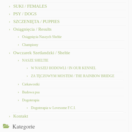
SUKI / FEMALES
PSY / DOGS
SZCZENIĘTA / PUPPIES
Osiągnięcia / Results
Osiągnięcia Naszych Sheltie
Championy
Owczarek Szetlandzki / Sheltie
NASZE SHELTIE
W NASZEJ HODOWLI / IN OUR KENNEL
ZA TĘCZOWYM MOSTEM / THE RAINBOW BRIDGE
Ciekawostki
Budowa psa
Dogoterapia
Dogoterapia w Lovesome F.C.I.
Kontakt
Kategorie