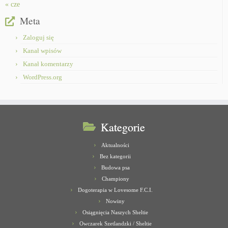
« cze
Meta
Zaloguj się
Kanał wpisów
Kanał komentarzy
WordPress.org
Kategorie
Aktualności
Bez kategorii
Budowa psa
Championy
Dogoterapia w Lovesome F.C.I.
Nowiny
Osiągnięcia Naszych Sheltie
Owczarek Szetlandzki / Sheltie