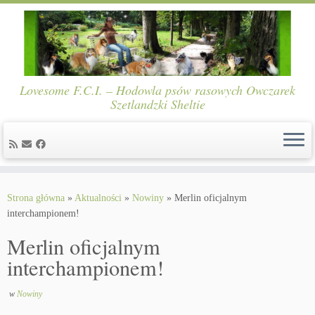
Lovesome F.C.I. – Hodowla psów rasowych Owczarek
Szetlandzki Sheltie
Skip
to
Strona główna
»
Aktualności
»
Nowiny
»
Merlin oficjalnym
content
interchampionem!
Merlin oficjalnym
interchampionem!
w
Nowiny