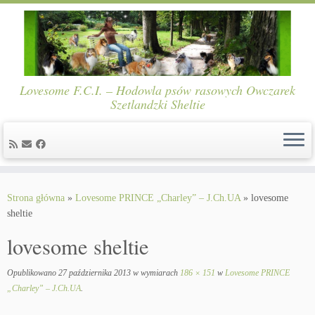
Lovesome F.C.I. – Hodowla psów rasowych Owczarek
Szetlandzki Sheltie
Skip
to
Strona główna
»
Lovesome PRINCE „Charley” – J.Ch.UA
»
lovesome
content
sheltie
lovesome sheltie
Opublikowano
27 października 2013
w wymiarach
186 × 151
w
Lovesome PRINCE
„Charley” – J.Ch.UA
.