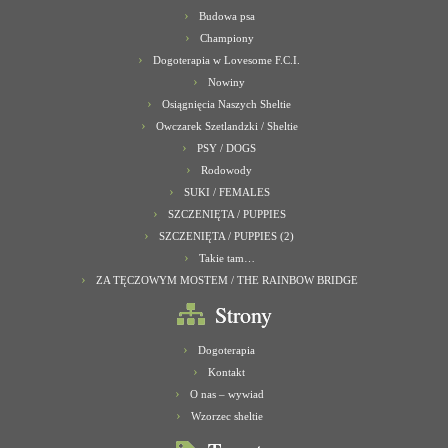
Budowa psa
Championy
Dogoterapia w Lovesome F.C.I.
Nowiny
Osiągnięcia Naszych Sheltie
Owczarek Szetlandzki / Sheltie
PSY / DOGS
Rodowody
SUKI / FEMALES
SZCZENIĘTA / PUPPIES
SZCZENIĘTA / PUPPIES (2)
Takie tam…
ZA TĘCZOWYM MOSTEM / THE RAINBOW BRIDGE
Strony
Dogoterapia
Kontakt
O nas – wywiad
Wzorzec sheltie