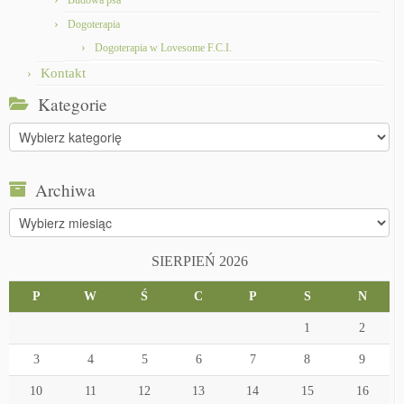
Budowa psa
Dogoterapia
Dogoterapia w Lovesome F.C.I.
Kontakt
Kategorie
Kategorie
Archiwa
Archiwa
SIERPIEŃ 2026
P
W
Ś
C
P
S
N
1
2
3
4
5
6
7
8
9
10
11
12
13
14
15
16