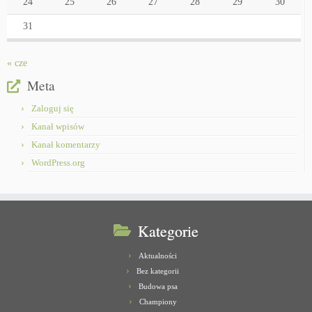
24
25
26
27
28
29
30
31
« cze
Meta
Zaloguj się
Kanał wpisów
Kanał komentarzy
WordPress.org
Kategorie
Aktualności
Bez kategorii
Budowa psa
Championy