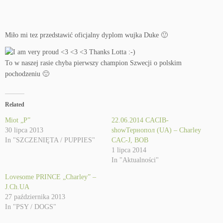
Miło mi tez przedstawić oficjalny dyplom wujka Duke 🙂
To w naszej rasie chyba pierwszy champion Szwecji o polskim
pochodzeniu 🙂
Related
Miot „P”
22.06.2014 CACIB-
30 lipca 2013
showТернопол (UA) – Charley
In "SZCZENIĘTA / PUPPIES"
CAC-J, BOB
1 lipca 2014
In "Aktualności"
Lovesome PRINCE „Charley” –
J.Ch.UA
27 października 2013
In "PSY / DOGS"