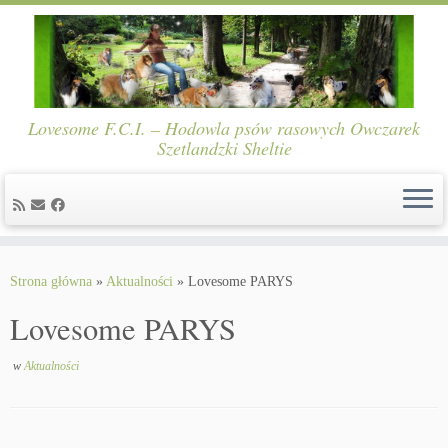
Lovesome F.C.I. – Hodowla psów rasowych Owczarek
Szetlandzki Sheltie
Skip
to
Strona główna
»
Aktualności
»
Lovesome PARYS
content
Lovesome PARYS
w
Aktualności