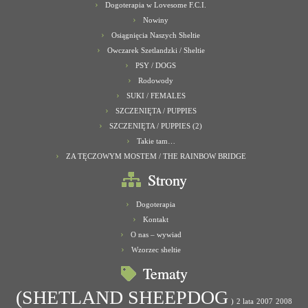
Dogoterapia w Lovesome F.C.I.
Nowiny
Osiągnięcia Naszych Sheltie
Owczarek Szetlandzki / Sheltie
PSY / DOGS
Rodowody
SUKI / FEMALES
SZCZENIĘTA / PUPPIES
SZCZENIĘTA / PUPPIES (2)
Takie tam…
ZA TĘCZOWYM MOSTEM / THE RAINBOW BRIDGE
Strony
Dogoterapia
Kontakt
O nas – wywiad
Wzorzec sheltie
Tematy
(SHETLAND SHEEPDOG
)
2 lata
2007
2008