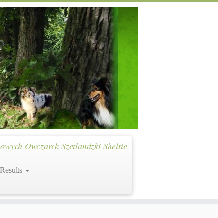
owych Owczarek Szetlandzki Sheltie
 Results