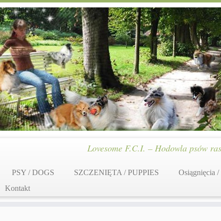
Lovesome F.C.I. – Hodowla psów ras
PSY / DOGS
SZCZENIĘTA / PUPPIES
Osiągnięcia /
Kontakt