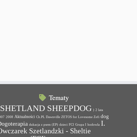
Tematy
(SHETLAND SHEEPDOG
)
2 lata
dog
Aktualności
007
2008
Ch.PL Dawnville ZETOS for Lovesome Zefi
I.
Dogoterapia
dukacja z psem (EP)
dzieci
FCI
Grupa I
hodowla
Owczarek Szetlandzki - Sheltie