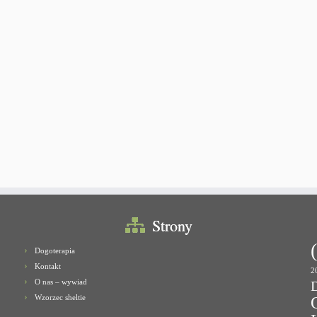
Strony
Dogoterapia
Kontakt
2
O nas – wywiad
Wzorzec sheltie