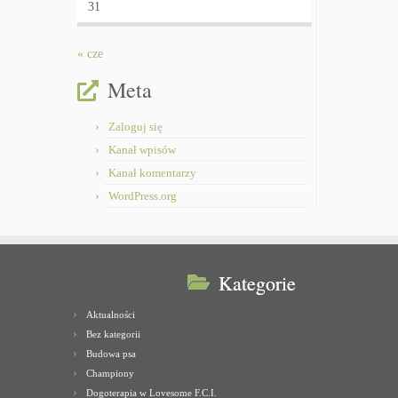
31
« cze
Meta
Zaloguj się
Kanał wpisów
Kanał komentarzy
WordPress.org
Kategorie
Aktualności
Bez kategorii
Budowa psa
Championy
Dogoterapia w Lovesome F.C.I.