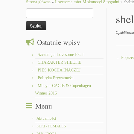
to
Strona główna
»
Lovesome miot M skonczył 8 tygodni
»
shelt
content
Szukaj:
she
Opublikowa
Ostatnie wpisy
Szczenięta Lovesome F.C.I.
← Poprzed
CHARAKTER SHELTIE
PIES KOCHA INACZEJ
Polityka Prywatności.
Miley – CACIB & Copenhagen
Winner 2016
Menu
Aktualności
SUKI / FEMALES
PSY / DOGS