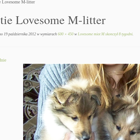
ie Lovesome M-litter
ltie Lovesome M-litter
no
19 października 2012
w wymiarach
600 × 450
w
Lovesome miot M skonczył 8 tygodni
.
nie