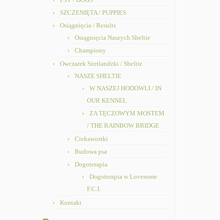
SZCZENIĘTA / PUPPIES
Osiągnięcia / Results
Osiągnięcia Naszych Sheltie
Championy
Owczarek Szetlandzki / Sheltie
NASZE SHELTIE
W NASZEJ HODOWLI / IN
OUR KENNEL
ZA TĘCZOWYM MOSTEM
/ THE RAINBOW BRIDGE
Ciekawostki
Budowa psa
Dogoterapia
Dogoterapia w Lovesome
F.C.I.
Kontakt