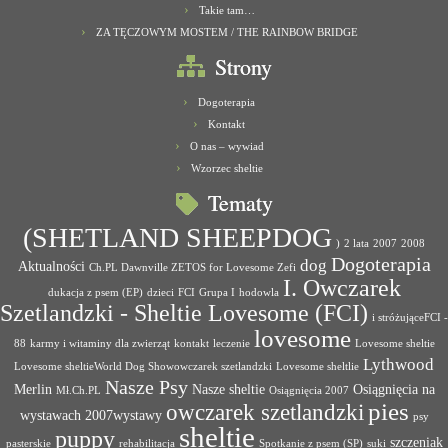
Takie tam…
ZA TĘCZOWYM MOSTEM / THE RAINBOW BRIDGE
Strony
Dogoterapia
Kontakt
O nas – wywiad
Wzorzec sheltie
Tematy
(SHETLAND SHEEPDOG
)
2 lata
2007
2008
Dogoterapia
dog
Aktualności
Ch.PL Dawnville ZETOS for Lovesome Zefi
I. Owczarek
dukacja z psem (EP)
dzieci
FCI
Grupa I
hodowla
Szetlandzki - Sheltie Lovesome (FCI)
i stróżująceFCI -
lovesome
88
karmy i witaminy dla zwierząt
kontakt
leczenie
Lovesome sheltie
Lythwood
Lovesome sheltieWorld Dog Showowczarek szetlandzki
Lovesome sheltlie
Nasze Psy
Merlin
Nasze sheltie
Osiągnięcia na
Mł.Ch.PL
Osiągnięcia 2007
pies
owczarek szetlandzki
wystawach 2007wystawy
psy
sheltie
puppy
szczeniak
pasterskie
rehabilitacja
Spotkanie z psem (SP)
suki