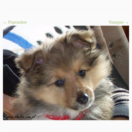
← Poprzednie
Następne →