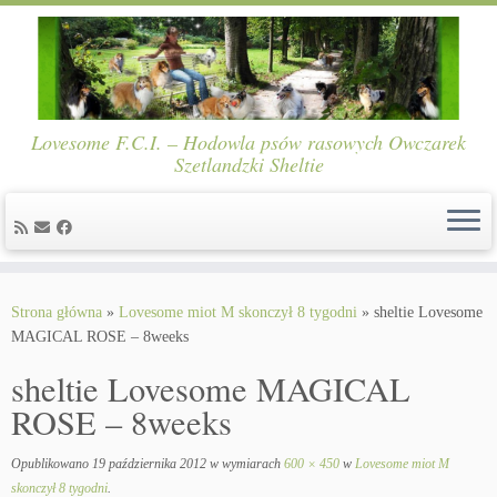
Lovesome F.C.I. – Hodowla psów rasowych Owczarek
Szetlandzki Sheltie
Skip
to
Strona główna
»
Lovesome miot M skonczył 8 tygodni
»
sheltie Lovesome
content
MAGICAL ROSE – 8weeks
sheltie Lovesome MAGICAL
ROSE – 8weeks
Opublikowano
19 października 2012
w wymiarach
600 × 450
w
Lovesome miot M
skonczył 8 tygodni
.