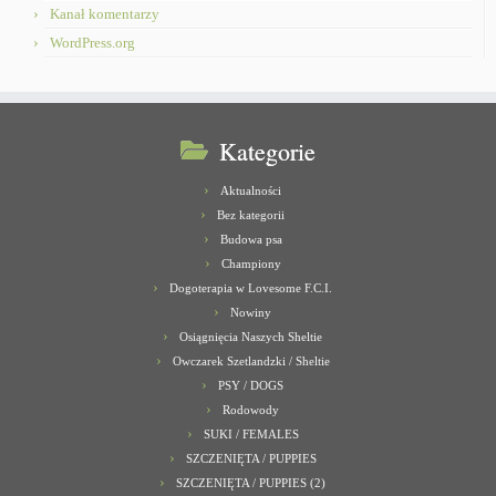
Kanał komentarzy
WordPress.org
Kategorie
Aktualności
Bez kategorii
Budowa psa
Championy
Dogoterapia w Lovesome F.C.I.
Nowiny
Osiągnięcia Naszych Sheltie
Owczarek Szetlandzki / Sheltie
PSY / DOGS
Rodowody
SUKI / FEMALES
SZCZENIĘTA / PUPPIES
SZCZENIĘTA / PUPPIES (2)