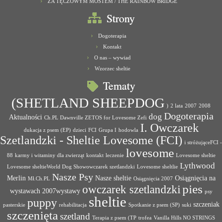
ZA TĘCZOWYM MOSTEM / THE RAINBOW BRIDGE
Strony
Dogoterapia
Kontakt
O nas – wywiad
Wzorzec sheltie
Tematy
(SHETLAND SHEEPDOG
)
2 lata
2007
2008
Dogoterapia
dog
Aktualności
Ch.PL Dawnville ZETOS for Lovesome Zefi
I. Owczarek
dukacja z psem (EP)
dzieci
FCI
Grupa I
hodowla
Szetlandzki - Sheltie Lovesome (FCI)
i stróżująceFCI -
lovesome
88
karmy i witaminy dla zwierząt
kontakt
leczenie
Lovesome sheltie
Lythwood
Lovesome sheltieWorld Dog Showowczarek szetlandzki
Lovesome sheltlie
Nasze Psy
Merlin
Nasze sheltie
Osiągnięcia na
Mł.Ch.PL
Osiągnięcia 2007
pies
owczarek szetlandzki
wystawach 2007wystawy
psy
sheltie
puppy
szczeniak
pasterskie
rehabilitacja
Spotkanie z psem (SP)
suki
szczenięta
szetland
Terapia z psem (TP
trofea
Vanilla Hills NO STRINGS