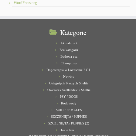
WordPress.org
Kategorie
Aktualności
Bez kategorii
Budowa psa
Championy
Dogoterapia w Lovesome F.C.I.
Nowiny
Osiągnięcia Naszych Sheltie
Owczarek Szetlandzki / Sheltie
PSY / DOGS
Rodowody
SUKI / FEMALES
SZCZENIĘTA / PUPPIES
SZCZENIĘTA / PUPPIES (2)
Takie tam…