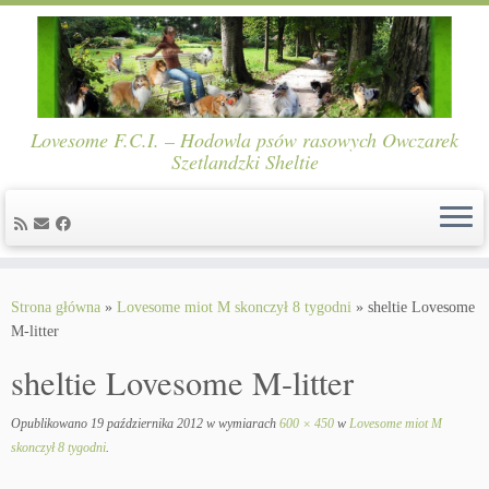
Lovesome F.C.I. – Hodowla psów rasowych Owczarek
Szetlandzki Sheltie
Skip
to
Strona główna
»
Lovesome miot M skonczył 8 tygodni
»
sheltie Lovesome
content
M-litter
sheltie Lovesome M-litter
Opublikowano
19 października 2012
w wymiarach
600 × 450
w
Lovesome miot M
skonczył 8 tygodni
.