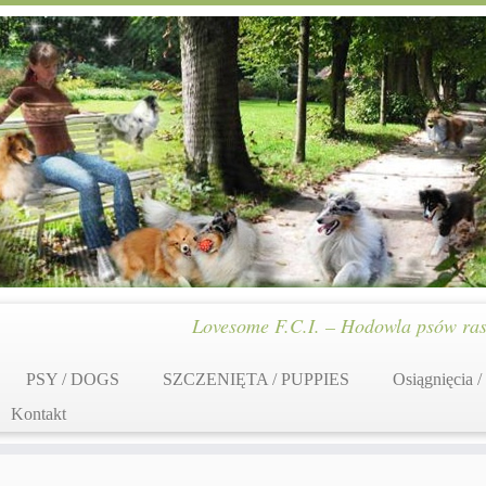
Lovesome F.C.I. – Hodowla psów ras
PSY / DOGS
SZCZENIĘTA / PUPPIES
Osiągnięcia /
Kontakt