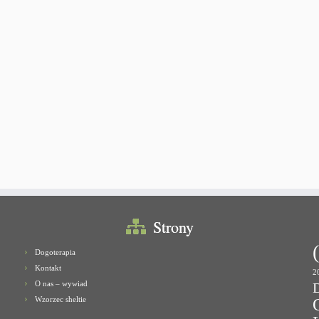
Strony
Dogoterapia
Kontakt
2
O nas – wywiad
Wzorzec sheltie