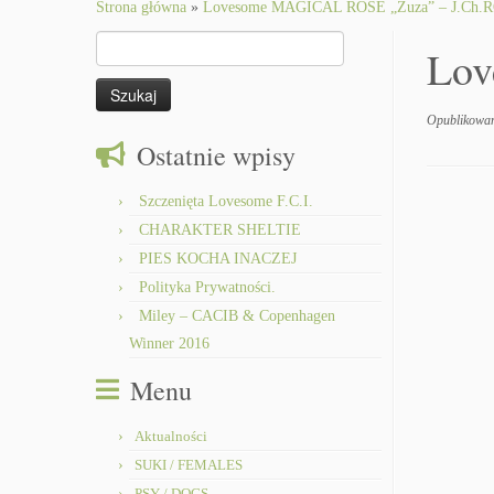
to
Strona główna
»
Lovesome MAGICAL ROSE „Zuza” – J.Ch.R
content
Szukaj:
Lov
Opublikowa
Ostatnie wpisy
Szczenięta Lovesome F.C.I.
CHARAKTER SHELTIE
PIES KOCHA INACZEJ
Polityka Prywatności.
Miley – CACIB & Copenhagen
Winner 2016
Menu
Aktualności
SUKI / FEMALES
PSY / DOGS