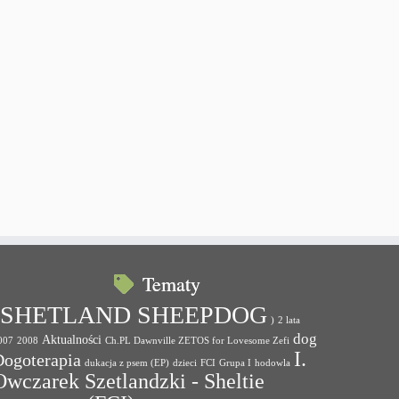
Tematy
(SHETLAND SHEEPDOG
)
2 lata
dog
Aktualności
007
2008
Ch.PL Dawnville ZETOS for Lovesome Zefi
I.
Dogoterapia
dukacja z psem (EP)
dzieci
FCI
Grupa I
hodowla
Owczarek Szetlandzki - Sheltie