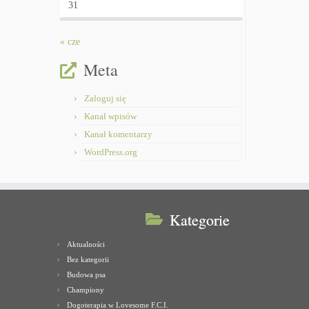
31
« cze
Meta
Zaloguj się
Kanał wpisów
Kanał komentarzy
WordPress.org
Kategorie
Aktualności
Bez kategorii
Budowa psa
Championy
Dogoterapia w Lovesome F.C.I.