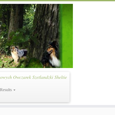
owych Owczarek Szetlandzki Sheltie
 Results