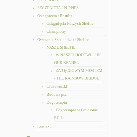
SZCZENIĘTA / PUPPIES
Osiągnięcia / Results
Osiągnięcia Naszych Sheltie
Championy
Owczarek Szetlandzki / Sheltie
NASZE SHELTIE
W NASZEJ HODOWLI / IN
OUR KENNEL
ZA TĘCZOWYM MOSTEM
/ THE RAINBOW BRIDGE
Ciekawostki
Budowa psa
Dogoterapia
Dogoterapia w Lovesome
F.C.I.
Kontakt