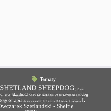
Tematy
(SHETLAND SHEEPDOG
)
2 lata
dog
Aktualności
007
2008
Ch.PL Dawnville ZETOS for Lovesome Zefi
I.
Dogoterapia
dukacja z psem (EP)
dzieci
FCI
Grupa I
hodowla
Owczarek Szetlandzki - Sheltie