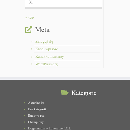
31
« cze
Meta
Zaloguj się
Kanał wpisów
Kanał komentarzy
WordPress.org
Kategorie
Aktualności
Bez kategorii
Budowa psa
Championy
Dogoterapia w Lovesome F.C.I.