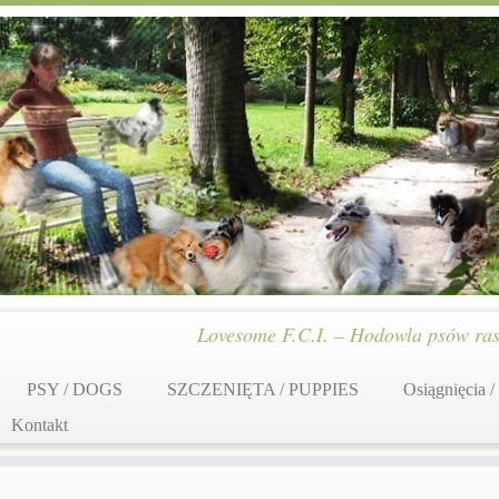
Lovesome F.C.I. – Hodowla psów ras
PSY / DOGS
SZCZENIĘTA / PUPPIES
Osiągnięcia /
Kontakt