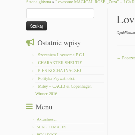
to
Strona główna
»
Lovesome MAGICAL ROSE „Zuza” – J.Ch.R
content
Szukaj:
Lov
Opublikowa
Ostatnie wpisy
Szczenięta Lovesome F.C.I.
← Poprzed
CHARAKTER SHELTIE
PIES KOCHA INACZEJ
Polityka Prywatności.
Miley – CACIB & Copenhagen
Winner 2016
Menu
Aktualności
SUKI / FEMALES
PSY / DOGS