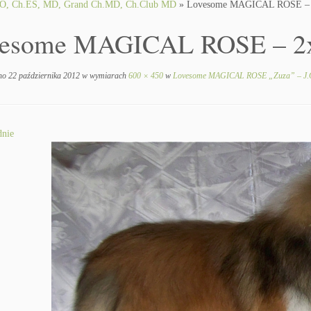
O, Ch.ES, MD, Grand Ch.MD, Ch.Club MD
»
Lovesome MAGICAL ROSE – 
esome MAGICAL ROSE – 2x
no
22 października 2012
w wymiarach
600 × 450
w
Lovesome MAGICAL ROSE „Zuza” – J.C
nie