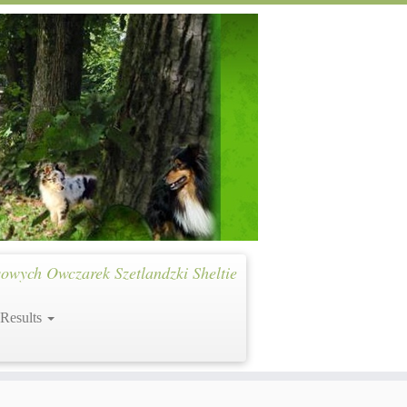
owych Owczarek Szetlandzki Sheltie
 Results