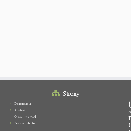
Strony
Dogoterapia
Kontakt
2
O nas – wywiad
Wzorzec sheltie