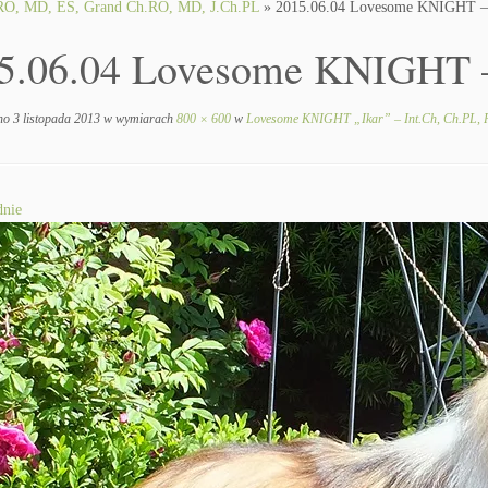
 RO, MD, ES, Grand Ch.RO, MD, J.Ch.PL
»
2015.06.04 Lovesome KNIGHT – 
5.06.04 Lovesome KNIGHT –
no
3 listopada 2013
w wymiarach
800 × 600
w
Lovesome KNIGHT „Ikar” – Int.Ch, Ch.PL, 
nie