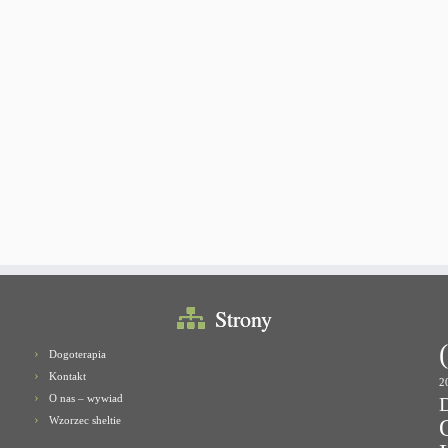
Strony
Dogoterapia
Kontakt
2
O nas – wywiad
Wzorzec sheltie