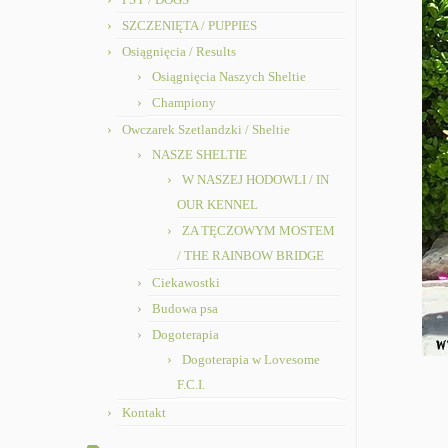
SZCZENIĘTA / PUPPIES
Osiągnięcia / Results
Osiągnięcia Naszych Sheltie
Championy
Owczarek Szetlandzki / Sheltie
NASZE SHELTIE
W NASZEJ HODOWLI / IN
OUR KENNEL
ZA TĘCZOWYM MOSTEM
/ THE RAINBOW BRIDGE
Ciekawostki
Budowa psa
Dogoterapia
Dogoterapia w Lovesome
F.C.I.
Kontakt