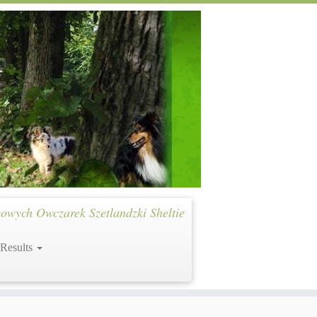
owych Owczarek Szetlandzki Sheltie
 Results