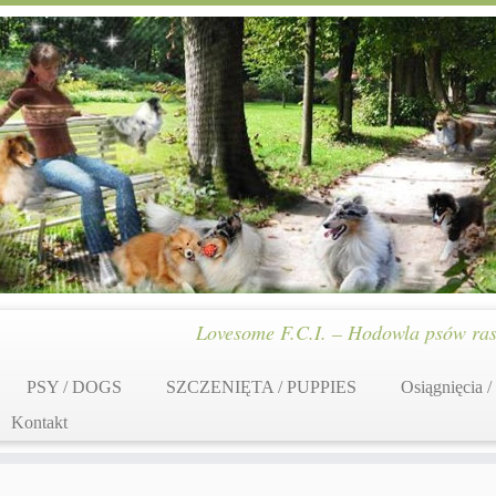
Lovesome F.C.I. – Hodowla psów ras
PSY / DOGS
SZCZENIĘTA / PUPPIES
Osiągnięcia /
Kontakt