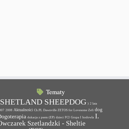
Tematy
(SHETLAND SHEEPDOG
)
2 lata
dog
Aktualności
007
2008
Ch.PL Dawnville ZETOS for Lovesome Zefi
I.
Dogoterapia
dukacja z psem (EP)
dzieci
FCI
Grupa I
hodowla
Owczarek Szetlandzki - Sheltie