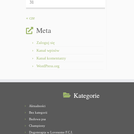
31
« cze
Meta
Zaloguj się
Kanał wpisów
Kanał komentarzy
WordPress.org
Kategorie
Aktualności
Bez kategorii
Budowa psa
Championy
Dogoterapia w Lovesome F.C.I.