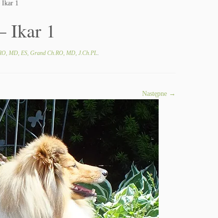
Ikar 1
 Ikar 1
RO, MD, ES, Grand Ch.RO, MD, J.Ch.PL
.
Następne →