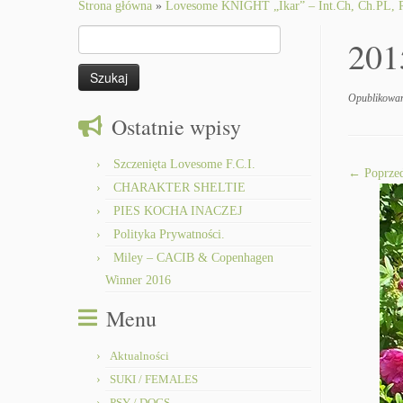
to
Strona główna
»
Lovesome KNIGHT „Ikar” – Int.Ch, Ch.PL,
content
Szukaj:
201
Opublikowa
Ostatnie wpisy
Szczenięta Lovesome F.C.I.
← Poprzed
CHARAKTER SHELTIE
PIES KOCHA INACZEJ
Polityka Prywatności.
Miley – CACIB & Copenhagen
Winner 2016
Menu
Aktualności
SUKI / FEMALES
PSY / DOGS