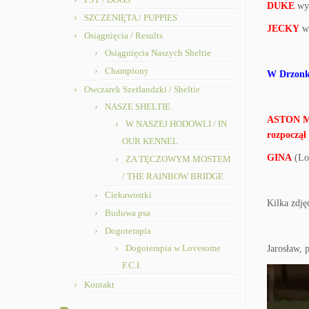
DUKE
wys
SZCZENIĘTA / PUPPIES
JECKY
wy
Osiągnięcia / Results
Osiągnięcia Naszych Sheltie
Championy
W Drzonk
Owczarek Szetlandzki / Sheltie
NASZE SHELTIE
ASTON M
W NASZEJ HODOWLI / IN
rozpoczął
OUR KENNEL
GINA
(Lov
ZA TĘCZOWYM MOSTEM
/ THE RAINBOW BRIDGE
Ciekawostki
Kilka zdję
Budowa psa
Dogoterapia
Dogoterapia w Lovesome
Jarosław, 
F.C.I.
Kontakt