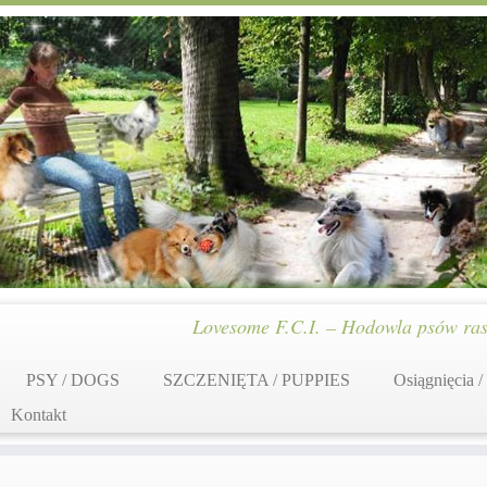
Lovesome F.C.I. – Hodowla psów ras
PSY / DOGS
SZCZENIĘTA / PUPPIES
Osiągnięcia /
Kontakt