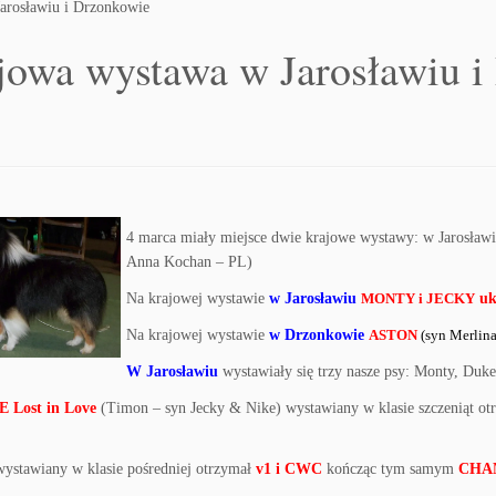
arosławiu i Drzonkowie
jowa wystawa w Jarosławiu i
4 marca miały miejsce dwie krajowe wystawy: w Jarosławi
Anna Kochan – PL)
Na krajowej wystawie
w Jarosławiu
MONTY i JECKY
uk
Na krajowej wystawie
w Drzonkowie
ASTON
(syn Merlina
W Jarosławiu
wystawiały się trzy nasze psy: Monty, Duke
 Lost in Love
(Timon – syn Jecky & Nike) wystawiany w klasie szczeniąt o
wystawiany w klasie pośredniej otrzymał
v1 i CWC
kończąc tym samym
CHA