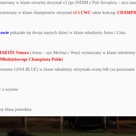
tawiany w klasie otwartej otrzymał v2 (po INDIM z Puli Szczęścia – ojcu nas
stawiany w klasie championów otrzymał
v1 i CWC
także kończąc
CHAMPI
owie
pokazało się dwoje naszych dzieci w klasie młodzieży Aston i Gina:
ARTIN Venora
(Aston – syn Merlina i Veny) wystawiany w klasie młodzież
 Młodzieżowego Championa Polski
esome GINA BLUE) w klasie młodzieży otrzymała ocenę bdb (za poruszanie s
ć z wystaw:
psy klasa pośrednia