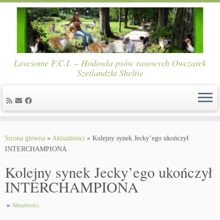
Lovesome F.C.I. – Hodowla psów rasowych Owczarek
Szetlandzki Sheltie
Skip
to
Strona główna
»
Aktualności
»
Kolejny synek Jecky’ego ukończył
content
INTERCHAMPIONA
Kolejny synek Jecky’ego ukończył
INTERCHAMPIONA
w
Aktualności