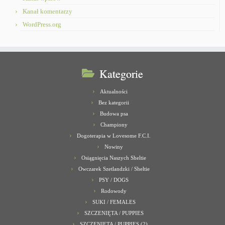
Kanał komentarzy
WordPress.org
Kategorie
Aktualności
Bez kategorii
Budowa psa
Championy
Dogoterapia w Lovesome F.C.I.
Nowiny
Osiągnięcia Naszych Sheltie
Owczarek Szetlandzki / Sheltie
PSY / DOGS
Rodowody
SUKI / FEMALES
SZCZENIĘTA / PUPPIES
SZCZENIĘTA / PUPPIES (2)