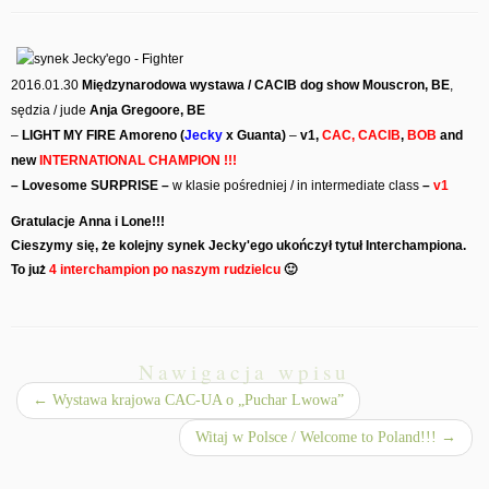
2016.01.30
Międzynarodowa wystawa / CACIB dog show Mouscron, BE
,
sędzia / jude
Anja Gregoore, BE
–
LIGHT MY FIRE Amoreno (
Jecky
x Guanta)
–
v1,
CAC, CACIB
,
BOB
and
new
INTERNATIONAL CHAMPION !!!
– Lovesome SURPRISE –
w klasie pośredniej / in intermediate class
–
v1
Gratulacje Anna i Lone!!!
Cieszymy się, że kolejny synek Jecky'ego ukończył tytuł Interchampiona.
To już
4 interchampion po naszym rudzielcu
🙂
Nawigacja wpisu
←
Wystawa krajowa CAC-UA o „Puchar Lwowa”
Witaj w Polsce / Welcome to Poland!!!
→