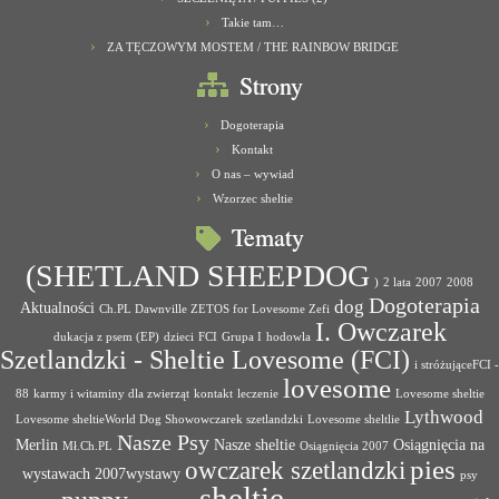
Takie tam…
ZA TĘCZOWYM MOSTEM / THE RAINBOW BRIDGE
Strony
Dogoterapia
Kontakt
O nas – wywiad
Wzorzec sheltie
Tematy
(SHETLAND SHEEPDOG
)
2 lata
2007
2008
Dogoterapia
dog
Aktualności
Ch.PL Dawnville ZETOS for Lovesome Zefi
I. Owczarek
dukacja z psem (EP)
dzieci
FCI
Grupa I
hodowla
Szetlandzki - Sheltie Lovesome (FCI)
i stróżująceFCI -
lovesome
88
karmy i witaminy dla zwierząt
kontakt
leczenie
Lovesome sheltie
Lythwood
Lovesome sheltieWorld Dog Showowczarek szetlandzki
Lovesome sheltlie
Nasze Psy
Merlin
Nasze sheltie
Osiągnięcia na
Mł.Ch.PL
Osiągnięcia 2007
pies
owczarek szetlandzki
wystawach 2007wystawy
psy
sheltie