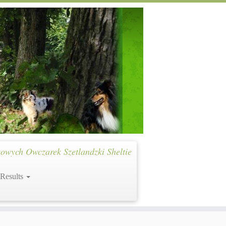
owych Owczarek Szetlandzki Sheltie
 Results