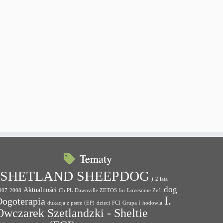
Tematy
(SHETLAND SHEEPDOG
)
2 lata
dog
Aktualności
007
2008
Ch.PL Dawnville ZETOS for Lovesome Zefi
I.
Dogoterapia
dukacja z psem (EP)
dzieci
FCI
Grupa I
hodowla
Owczarek Szetlandzki - Sheltie