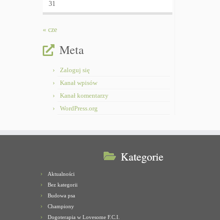
31
« cze
Meta
Zaloguj się
Kanał wpisów
Kanał komentarzy
WordPress.org
Kategorie
Aktualności
Bez kategorii
Budowa psa
Championy
Dogoterapia w Lovesome F.C.I.