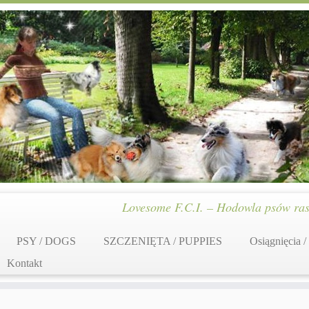
Lovesome F.C.I. – Hodowla psów ras
PSY / DOGS
SZCZENIĘTA / PUPPIES
Osiągnięcia /
Kontakt