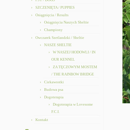
SZCZENIĘTA / PUPPIES
Osiągnięcia / Results
Osiągnięcia Naszych Sheltie
Championy
Owczarek Szetlandzki / Sheltie
NASZE SHELTIE
W NASZEJ HODOWLI / IN
OUR KENNEL
ZA TĘCZOWYM MOSTEM
/ THE RAINBOW BRIDGE
Ciekawostki
Budowa psa
Dogoterapia
Dogoterapia w Lovesome
F.C.I.
Kontakt