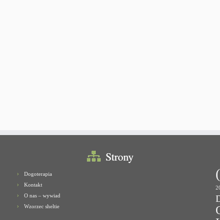
Strony
Dogoterapia
Kontakt
2
O nas – wywiad
Wzorzec sheltie