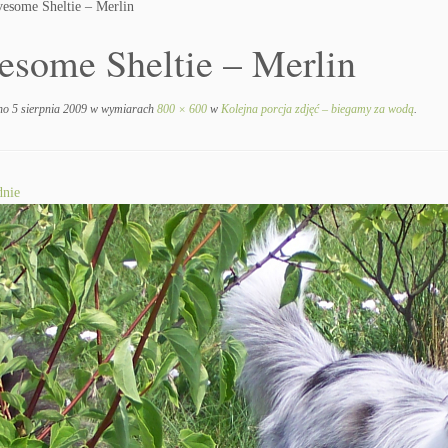
esome Sheltie – Merlin
esome Sheltie – Merlin
no
5 sierpnia 2009
w wymiarach
800 × 600
w
Kolejna porcja zdjęć – biegamy za wodą
.
nie