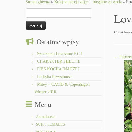
to
Strona główna
»
Kolejna porcja zdjęć – biegamy za wodą
»
Lov
content
Szukaj:
Lov
Opublikowa
Ostatnie wpisy
Szczenięta Lovesome F.C.I.
← Poprzed
CHARAKTER SHELTIE
PIES KOCHA INACZEJ
Polityka Prywatności.
Miley – CACIB & Copenhagen
Winner 2016
Menu
Aktualności
SUKI / FEMALES
PSY / DOGS