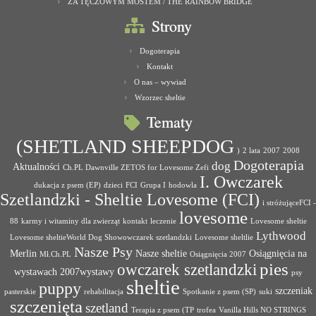
ZA TĘCZOWYM MOSTEM / THE RAINBOW BRIDGE
Strony
Dogoterapia
Kontakt
O nas – wywiad
Wzorzec sheltie
Tematy
(SHETLAND SHEEPDOG
)
2 lata
2007
2008
Dogoterapia
dog
Aktualności
Ch.PL Dawnville ZETOS for Lovesome Zefi
I. Owczarek
dukacja z psem (EP)
dzieci
FCI
Grupa I
hodowla
Szetlandzki - Sheltie Lovesome (FCI)
i stróżująceFCI -
lovesome
88
karmy i witaminy dla zwierząt
kontakt
leczenie
Lovesome sheltie
Lythwood
Lovesome sheltieWorld Dog Showowczarek szetlandzki
Lovesome sheltlie
Nasze Psy
Merlin
Nasze sheltie
Osiągnięcia na
Mł.Ch.PL
Osiągnięcia 2007
pies
owczarek szetlandzki
wystawach 2007wystawy
psy
sheltie
puppy
szczeniak
pasterskie
rehabilitacja
Spotkanie z psem (SP)
suki
szczenięta
szetland
Terapia z psem (TP
trofea
Vanilla Hills NO STRINGS