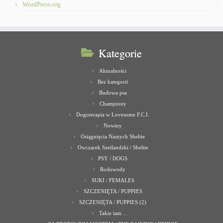
WordPress.org
Kategorie
Aktualności
Bez kategorii
Budowa psa
Championy
Dogoterapia w Lovesome F.C.I.
Nowiny
Osiągnięcia Naszych Sheltie
Owczarek Szetlandzki / Sheltie
PSY / DOGS
Rodowody
SUKI / FEMALES
SZCZENIĘTA / PUPPIES
SZCZENIĘTA / PUPPIES (2)
Takie tam…