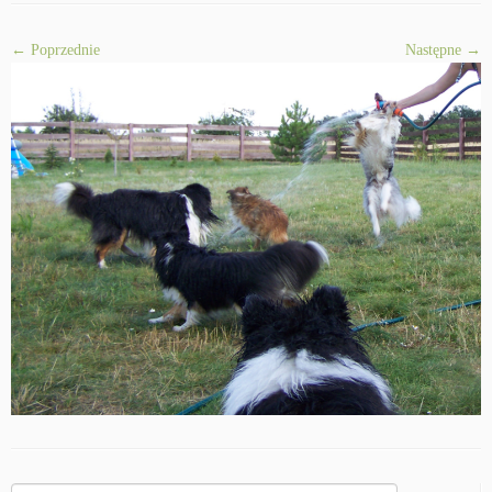
← Poprzednie
Następne →