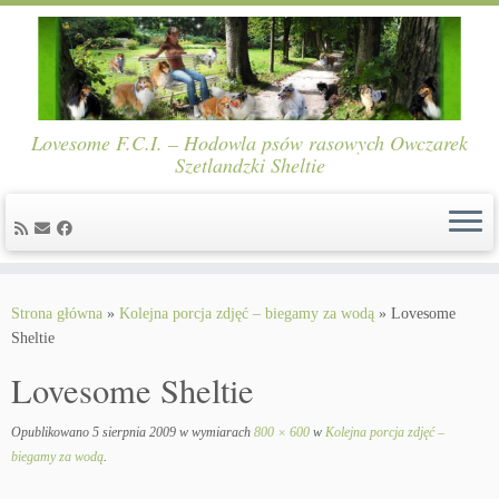
Lovesome F.C.I. – Hodowla psów rasowych Owczarek
Szetlandzki Sheltie
Skip
to
Strona główna
»
Kolejna porcja zdjęć – biegamy za wodą
»
Lovesome
content
Sheltie
Lovesome Sheltie
Opublikowano
5 sierpnia 2009
w wymiarach
800 × 600
w
Kolejna porcja zdjęć –
biegamy za wodą
.