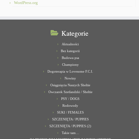
WordPress.org
Kategorie
Aktualności
Bez kategorii
Budowa psa
Championy
Dogoterapia w Lovesome F.C.I.
Nowiny
Osiągnięcia Naszych Sheltie
Owczarek Szetlandzki / Sheltie
PSY / DOGS
Rodowody
SUKI / FEMALES
SZCZENIĘTA / PUPPIES
SZCZENIĘTA / PUPPIES (2)
Takie tam…