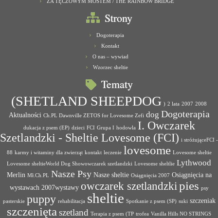
ZA TĘCZOWYM MOSTEM / THE RAINBOW BRIDGE
Strony
Dogoterapia
Kontakt
O nas – wywiad
Wzorzec sheltie
Tematy
(SHETLAND SHEEPDOG
)
2 lata
2007
2008
Dogoterapia
dog
Aktualności
Ch.PL Dawnville ZETOS for Lovesome Zefi
I. Owczarek
dukacja z psem (EP)
dzieci
FCI
Grupa I
hodowla
Szetlandzki - Sheltie Lovesome (FCI)
i stróżująceFCI -
lovesome
88
karmy i witaminy dla zwierząt
kontakt
leczenie
Lovesome sheltie
Lythwood
Lovesome sheltieWorld Dog Showowczarek szetlandzki
Lovesome sheltlie
Nasze Psy
Merlin
Nasze sheltie
Osiągnięcia na
Mł.Ch.PL
Osiągnięcia 2007
pies
owczarek szetlandzki
wystawach 2007wystawy
psy
sheltie
puppy
szczeniak
pasterskie
rehabilitacja
Spotkanie z psem (SP)
suki
szczenięta
szetland
Terapia z psem (TP
trofea
Vanilla Hills NO STRINGS