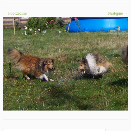
← Poprzednie
Następne →