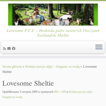
Lovesome F.C.I. – Hodowla psów rasowych Owczarek
Szetlandzki Sheltie
Skip
to
Strona główna
»
Kolejna porcja zdjęć – biegamy za wodą
»
Lovesome
content
Sheltie
Lovesome Sheltie
Opublikowano
5 sierpnia 2009
w wymiarach
800 × 600
w
Kolejna porcja zdjęć –
biegamy za wodą
.