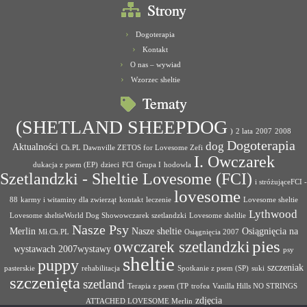
Strony
Dogoterapia
Kontakt
O nas – wywiad
Wzorzec sheltie
Tematy
(SHETLAND SHEEPDOG
)
2 lata
2007
2008
Dogoterapia
dog
Aktualności
Ch.PL Dawnville ZETOS for Lovesome Zefi
I. Owczarek
dukacja z psem (EP)
dzieci
FCI
Grupa I
hodowla
Szetlandzki - Sheltie Lovesome (FCI)
i stróżująceFCI -
lovesome
88
karmy i witaminy dla zwierząt
kontakt
leczenie
Lovesome sheltie
Lythwood
Lovesome sheltieWorld Dog Showowczarek szetlandzki
Lovesome sheltlie
Nasze Psy
Merlin
Nasze sheltie
Osiągnięcia na
Mł.Ch.PL
Osiągnięcia 2007
pies
owczarek szetlandzki
wystawach 2007wystawy
psy
sheltie
puppy
szczeniak
pasterskie
rehabilitacja
Spotkanie z psem (SP)
suki
szczenięta
szetland
Terapia z psem (TP
trofea
Vanilla Hills NO STRINGS
zdjęcia
ATTACHED LOVESOME Merlin