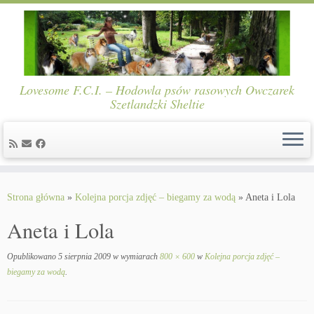
Lovesome F.C.I. – Hodowla psów rasowych Owczarek
Szetlandzki Sheltie
Skip
to
Strona główna
»
Kolejna porcja zdjęć – biegamy za wodą
»
Aneta i Lola
content
Aneta i Lola
Opublikowano
5 sierpnia 2009
w wymiarach
800 × 600
w
Kolejna porcja zdjęć –
biegamy za wodą
.