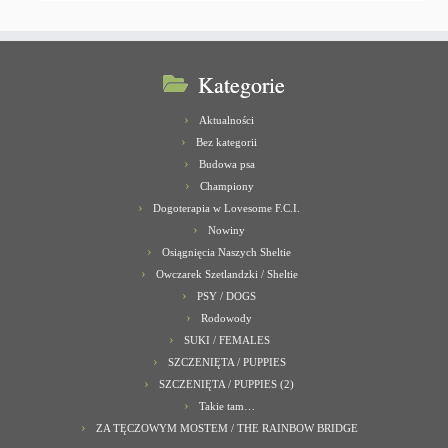
Kategorie
Aktualności
Bez kategorii
Budowa psa
Championy
Dogoterapia w Lovesome F.C.I.
Nowiny
Osiągnięcia Naszych Sheltie
Owczarek Szetlandzki / Sheltie
PSY / DOGS
Rodowody
SUKI / FEMALES
SZCZENIĘTA / PUPPIES
SZCZENIĘTA / PUPPIES (2)
Takie tam…
ZA TĘCZOWYM MOSTEM / THE RAINBOW BRIDGE