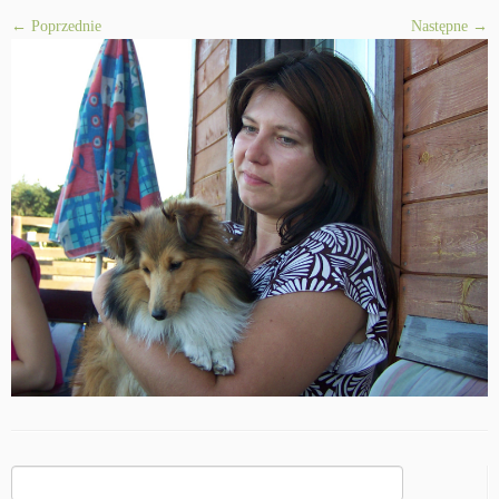
← Poprzednie
Następne →
Szukaj: