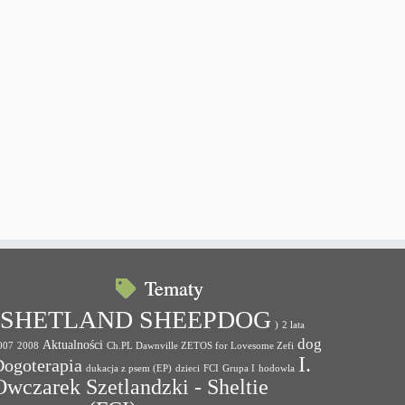
Tematy
(SHETLAND SHEEPDOG
)
2 lata
dog
Aktualności
007
2008
Ch.PL Dawnville ZETOS for Lovesome Zefi
I.
Dogoterapia
dukacja z psem (EP)
dzieci
FCI
Grupa I
hodowla
Owczarek Szetlandzki - Sheltie