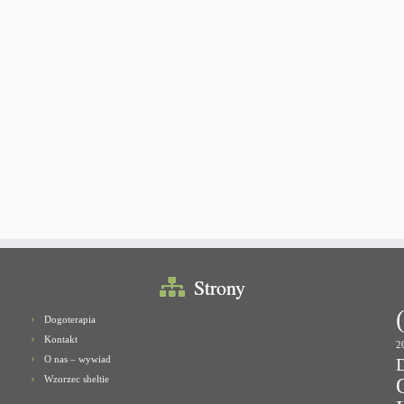
Strony
Dogoterapia
Kontakt
2
O nas – wywiad
Wzorzec sheltie