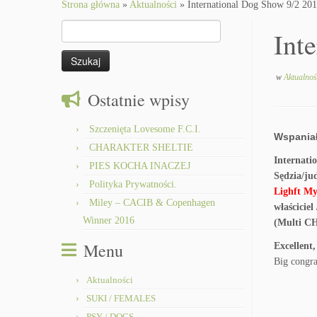
to
Strona główna
»
Aktualności
»
International Dog Show 9/2 201
content
Szukaj:
Int
w
Aktualnoś
Ostatnie wpisy
Szczenięta Lovesome F.C.I.
Wspaniał
CHARAKTER SHELTIE
Internati
PIES KOCHA INACZEJ
Sędzia/ju
Polityka Prywatności.
Lighft My
Miley – CACIB & Copenhagen
właścicie
Winner 2016
(Multi CH
Menu
Excellent
Big congra
Aktualności
SUKI / FEMALES
PSY / DOGS