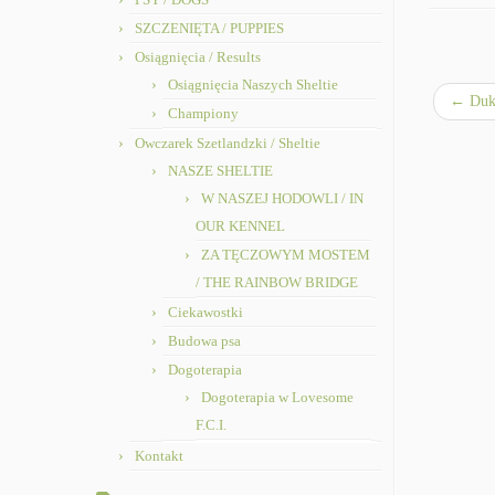
SZCZENIĘTA / PUPPIES
Osiągnięcia / Results
Osiągnięcia Naszych Sheltie
←
Duke
Championy
Owczarek Szetlandzki / Sheltie
NASZE SHELTIE
W NASZEJ HODOWLI / IN
OUR KENNEL
ZA TĘCZOWYM MOSTEM
/ THE RAINBOW BRIDGE
Ciekawostki
Budowa psa
Dogoterapia
Dogoterapia w Lovesome
F.C.I.
Kontakt