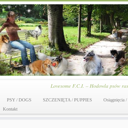
Lovesome F.C.I. – Hodowla psów ras
PSY / DOGS
SZCZENIĘTA / PUPPIES
Osiągnięcia /
Kontakt