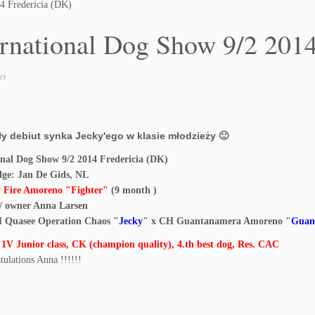
4 Fredericia (DK)
ernational Dog Show 9/2 2014
ci
y debiut synka Jecky'ego w klasie młodzieży 🙂
onal Dog Show 9/2 2014 Fredericia (DK)
dge: Jan De Gids, NL
 Fire Amoreno "Fighter"
(9 month )
l / owner Anna Larsen
 Quasee Operation Chaos "
Jecky
" x CH Guantanamera Amoreno "
Guan
,
1V Junior class
,
CK
(champion quality), 4.th best dog, Res. CAC
tulations Anna !!!!!!