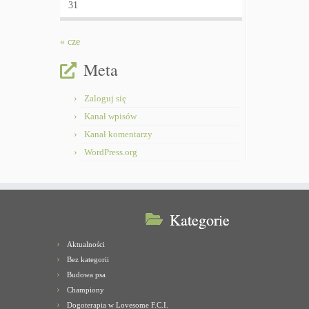
31
« cze
Meta
Zaloguj się
Kanał wpisów
Kanał komentarzy
WordPress.org
Kategorie
Aktualności
Bez kategorii
Budowa psa
Championy
Dogoterapia w Lovesome F.C.I.