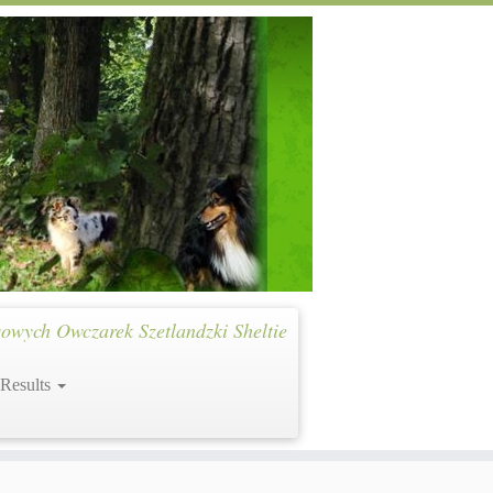
owych Owczarek Szetlandzki Sheltie
 Results