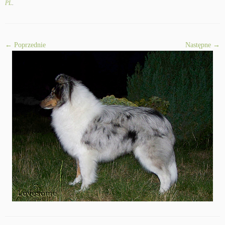
PL
.
← Poprzednie
Następne →