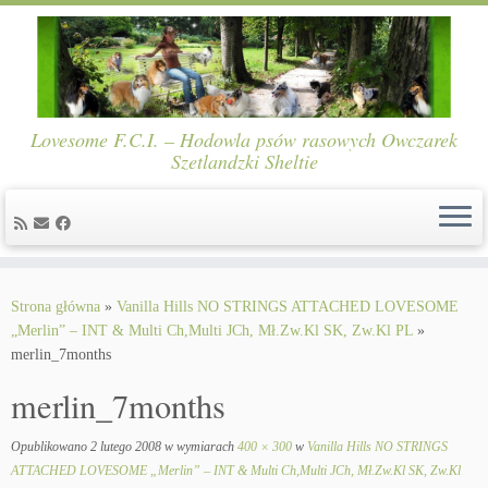
Lovesome F.C.I. – Hodowla psów rasowych Owczarek
Szetlandzki Sheltie
Skip
to
Strona główna
»
Vanilla Hills NO STRINGS ATTACHED LOVESOME
content
„Merlin” – INT & Multi Ch,Multi JCh, Mł.Zw.Kl SK, Zw.Kl PL
»
merlin_7months
merlin_7months
Opublikowano
2 lutego 2008
w wymiarach
400 × 300
w
Vanilla Hills NO STRINGS
ATTACHED LOVESOME „Merlin” – INT & Multi Ch,Multi JCh, Mł.Zw.Kl SK, Zw.Kl