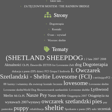
Takie tam…
ZA TĘCZOWYM MOSTEM / THE RAINBOW BRIDGE
Strony
Dogoterapia
Kontakt
O nas – wywiad
Wzorzec sheltie
Tematy
(SHETLAND SHEEPDOG
)
2 lata
2007
2008
Dogoterapia
dog
Aktualności
Ch.PL Dawnville ZETOS for Lovesome Zefi
I. Owczarek
dukacja z psem (EP)
dzieci
FCI
Grupa I
hodowla
Szetlandzki - Sheltie Lovesome (FCI)
i stróżująceFCI -
lovesome
88
karmy i witaminy dla zwierząt
kontakt
leczenie
Lovesome sheltie
Lythwood
Lovesome sheltieWorld Dog Showowczarek szetlandzki
Lovesome sheltlie
Nasze Psy
Merlin
Nasze sheltie
Osiągnięcia na
Mł.Ch.PL
Osiągnięcia 2007
pies
owczarek szetlandzki
wystawach 2007wystawy
psy
sheltie
puppy
szczeniak
pasterskie
rehabilitacja
Spotkanie z psem (SP)
suki