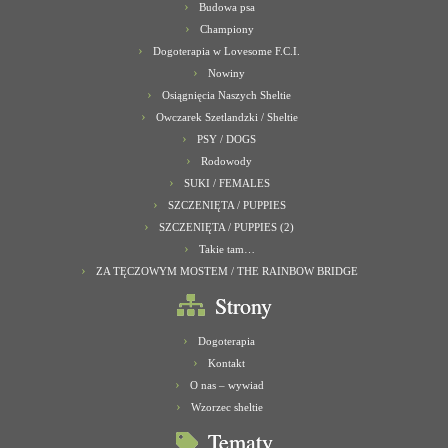
Budowa psa
Championy
Dogoterapia w Lovesome F.C.I.
Nowiny
Osiągnięcia Naszych Sheltie
Owczarek Szetlandzki / Sheltie
PSY / DOGS
Rodowody
SUKI / FEMALES
SZCZENIĘTA / PUPPIES
SZCZENIĘTA / PUPPIES (2)
Takie tam…
ZA TĘCZOWYM MOSTEM / THE RAINBOW BRIDGE
Strony
Dogoterapia
Kontakt
O nas – wywiad
Wzorzec sheltie
Tematy