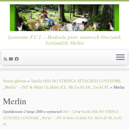
Lovesome F.C.I. – Hodowla psów rasowych Owczarek
Szetlandzki Sheltie
Skip
to
Strona główna
»
Vanilla Hills NO STRINGS ATTACHED LOVESOME
content
„Merlin” – INT & Multi Ch,Multi JCh, Mł.Zw.Kl SK, Zw.Kl PL
»
Merlin
Merlin
Opublikowano
2 lutego 2008
w wymiarach
160 × 120
w
Vanilla Hills NO STRINGS
ATTACHED LOVESOME „Merlin” – INT & Multi Ch,Multi JCh, Mł.Zw.Kl SK, Zw.Kl
PL
.