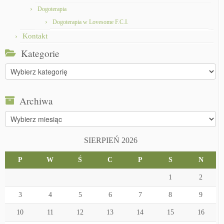
Dogoterapia
Dogoterapia w Lovesome F.C.I.
Kontakt
Kategorie
Kategorie
Archiwa
Archiwa
SIERPIEŃ 2026
P
W
Ś
C
P
S
N
1
2
3
4
5
6
7
8
9
10
11
12
13
14
15
16