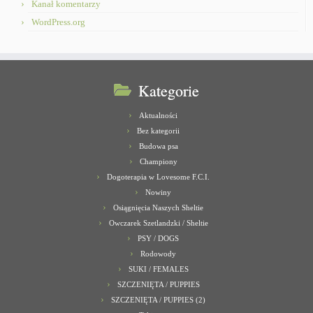
Kanał komentarzy
WordPress.org
Kategorie
Aktualności
Bez kategorii
Budowa psa
Championy
Dogoterapia w Lovesome F.C.I.
Nowiny
Osiągnięcia Naszych Sheltie
Owczarek Szetlandzki / Sheltie
PSY / DOGS
Rodowody
SUKI / FEMALES
SZCZENIĘTA / PUPPIES
SZCZENIĘTA / PUPPIES (2)