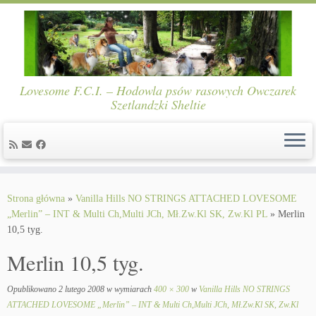
Lovesome F.C.I. – Hodowla psów rasowych Owczarek
Szetlandzki Sheltie
Skip
to
Strona główna
»
Vanilla Hills NO STRINGS ATTACHED LOVESOME
content
„Merlin” – INT & Multi Ch,Multi JCh, Mł.Zw.Kl SK, Zw.Kl PL
»
Merlin
10,5 tyg.
Merlin 10,5 tyg.
Opublikowano
2 lutego 2008
w wymiarach
400 × 300
w
Vanilla Hills NO STRINGS
ATTACHED LOVESOME „Merlin” – INT & Multi Ch,Multi JCh, Mł.Zw.Kl SK, Zw.Kl