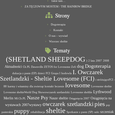
Takie tam…
ZA TĘCZOWYM MOSTEM / THE RAINBOW BRIDGE
Strony
Dogoterapia
Kontakt
O nas – wywiad
Wzorzec sheltie
Tematy
(SHETLAND SHEEPDOG
)
2 lata
2007
2008
Dogoterapia
dog
Aktualności
Ch.PL Dawnville ZETOS for Lovesome Zefi
I. Owczarek
dukacja z psem (EP)
dzieci
FCI
Grupa I
hodowla
Szetlandzki - Sheltie Lovesome (FCI)
i stróżująceFCI -
lovesome
88
karmy i witaminy dla zwierząt
kontakt
leczenie
Lovesome sheltie
Lythwood
Lovesome sheltieWorld Dog Showowczarek szetlandzki
Lovesome sheltlie
Nasze Psy
Merlin
Nasze sheltie
Osiągnięcia na
Mł.Ch.PL
Osiągnięcia 2007
pies
owczarek szetlandzki
wystawach 2007wystawy
psy
sheltie
puppy
szczeniak
pasterskie
rehabilitacja
Spotkanie z psem (SP)
suki