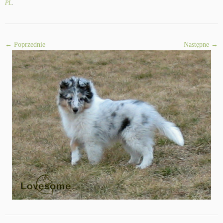
PL
.
← Poprzednie
Następne →