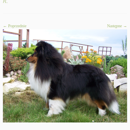
PL
.
← Poprzednie
Następne →