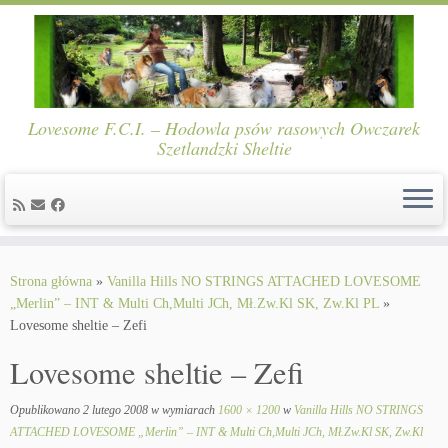
Lovesome F.C.I. – Hodowla psów rasowych Owczarek
Szetlandzki Sheltie
Skip
to
Strona główna
»
Vanilla Hills NO STRINGS ATTACHED LOVESOME
content
„Merlin” – INT & Multi Ch,Multi JCh, Mł.Zw.Kl SK, Zw.Kl PL
»
Lovesome sheltie – Zefi
Lovesome sheltie – Zefi
Opublikowano
2 lutego 2008
w wymiarach
1600 × 1200
w
Vanilla Hills NO STRINGS
ATTACHED LOVESOME „Merlin” – INT & Multi Ch,Multi JCh, Mł.Zw.Kl SK, Zw.Kl