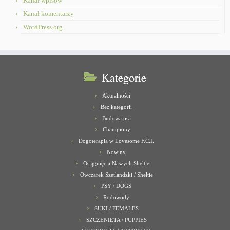
Kanał wpisów
Kanał komentarzy
WordPress.org
Kategorie
Aktualności
Bez kategorii
Budowa psa
Championy
Dogoterapia w Lovesome F.C.I.
Nowiny
Osiągnięcia Naszych Sheltie
Owczarek Szetlandzki / Sheltie
PSY / DOGS
Rodowody
SUKI / FEMALES
SZCZENIĘTA / PUPPIES