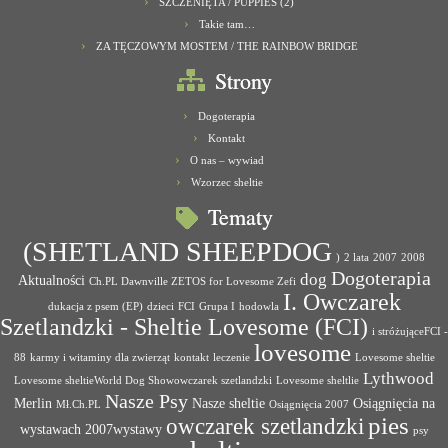
SZCZENIĘTA / PUPPIES (2)
Takie tam…
ZA TĘCZOWYM MOSTEM / THE RAINBOW BRIDGE
Strony
Dogoterapia
Kontakt
O nas – wywiad
Wzorzec sheltie
Tematy
(SHETLAND SHEEPDOG
)
2 lata
2007
2008
Dogoterapia
dog
Aktualności
Ch.PL Dawnville ZETOS for Lovesome Zefi
I. Owczarek
dukacja z psem (EP)
dzieci
FCI
Grupa I
hodowla
Szetlandzki - Sheltie Lovesome (FCI)
i stróżująceFCI -
lovesome
88
karmy i witaminy dla zwierząt
kontakt
leczenie
Lovesome sheltie
Lythwood
Lovesome sheltieWorld Dog Showowczarek szetlandzki
Lovesome sheltlie
Nasze Psy
Merlin
Nasze sheltie
Osiągnięcia na
Mł.Ch.PL
Osiągnięcia 2007
pies
owczarek szetlandzki
wystawach 2007wystawy
psy