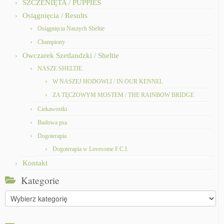
SZCZENIĘTA / PUPPIES
Osiągnięcia / Results
Osiągnięcia Naszych Sheltie
Championy
Owczarek Szetlandzki / Sheltie
NASZE SHELTIE
W NASZEJ HODOWLI / IN OUR KENNEL
ZA TĘCZOWYM MOSTEM / THE RAINBOW BRIDGE
Ciekawostki
Budowa psa
Dogoterapia
Dogoterapia w Lovesome F.C.I.
Kontakt
Kategorie
Kategorie