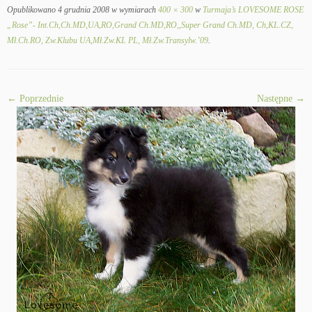
Opublikowano
4 grudnia 2008
w wymiarach
400 × 300
w
Turmaja’s LOVESOME ROSE
„Rose”- Int.Ch,Ch.MD,UA,RO,Grand Ch.MD,RO,,Super Grand Ch.MD, Ch,KL.CZ,
Mł.Ch.RO, Zw.Klubu UA,Mł.Zw.KL PL, Mł.Zw.Transylw.’09
.
← Poprzednie
Następne →