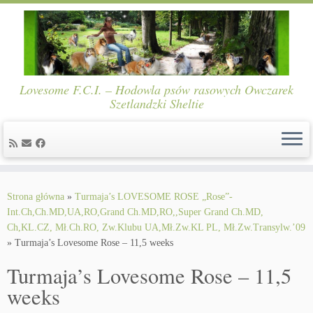
Lovesome F.C.I. – Hodowla psów rasowych Owczarek
Szetlandzki Sheltie
Skip
to
Strona główna
»
Turmaja’s LOVESOME ROSE „Rose”-
content
Int.Ch,Ch.MD,UA,RO,Grand Ch.MD,RO,,Super Grand Ch.MD,
Ch,KL.CZ, Mł.Ch.RO, Zw.Klubu UA,Mł.Zw.KL PL, Mł.Zw.Transylw.’09
»
Turmaja’s Lovesome Rose – 11,5 weeks
Turmaja’s Lovesome Rose – 11,5
weeks