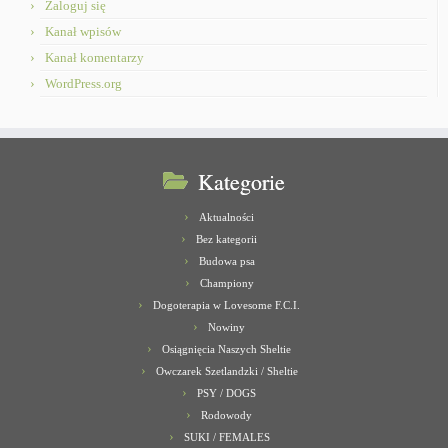
Zaloguj się
Kanał wpisów
Kanał komentarzy
WordPress.org
Kategorie
Aktualności
Bez kategorii
Budowa psa
Championy
Dogoterapia w Lovesome F.C.I.
Nowiny
Osiągnięcia Naszych Sheltie
Owczarek Szetlandzki / Sheltie
PSY / DOGS
Rodowody
SUKI / FEMALES