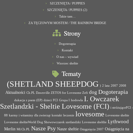
SZCZENIĘTA / PUPPIES
SZCZENIĘTA / PUPPIES (2)
Takie tam…
ZA TĘCZOWYM MOSTEM / THE RAINBOW BRIDGE
Strony
Dogoterapia
Kontakt
O nas – wywiad
Wzorzec sheltie
Tematy
(SHETLAND SHEEPDOG
)
2 lata
2007
2008
Dogoterapia
dog
Aktualności
Ch.PL Dawnville ZETOS for Lovesome Zefi
I. Owczarek
dukacja z psem (EP)
dzieci
FCI
Grupa I
hodowla
Szetlandzki - Sheltie Lovesome (FCI)
i stróżująceFCI -
lovesome
88
karmy i witaminy dla zwierząt
kontakt
leczenie
Lovesome sheltie
Lythwood
Lovesome sheltieWorld Dog Showowczarek szetlandzki
Lovesome sheltlie
Nasze Psy
Merlin
Nasze sheltie
Osiągnięcia na
Mł.Ch.PL
Osiągnięcia 2007