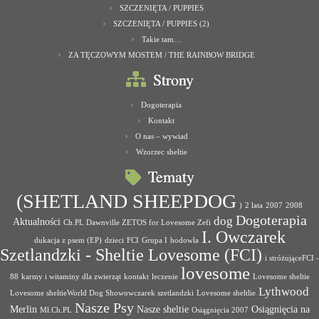
SZCZENIĘTA / PUPPIES
SZCZENIĘTA / PUPPIES (2)
Takie tam…
ZA TĘCZOWYM MOSTEM / THE RAINBOW BRIDGE
Strony
Dogoterapia
Kontakt
O nas – wywiad
Wzorzec sheltie
Tematy
(SHETLAND SHEEPDOG
)
2 lata
2007
2008
Dogoterapia
dog
Aktualności
Ch.PL Dawnville ZETOS for Lovesome Zefi
I. Owczarek
dukacja z psem (EP)
dzieci
FCI
Grupa I
hodowla
Szetlandzki - Sheltie Lovesome (FCI)
i stróżująceFCI -
lovesome
88
karmy i witaminy dla zwierząt
kontakt
leczenie
Lovesome sheltie
Lythwood
Lovesome sheltieWorld Dog Showowczarek szetlandzki
Lovesome sheltlie
Nasze Psy
Merlin
Nasze sheltie
Osiągnięcia na
Mł.Ch.PL
Osiągnięcia 2007