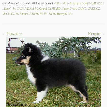
Opublikowano
4 grudnia 2008
w wymiarach
400 × 300
w
Turmaja’s LOVESOME ROSE
„Rose”- Int.Ch,Ch.MD,UA,RO,Grand Ch.MD,RO,,Super Grand Ch.MD, Ch,KL.CZ,
Mł.Ch.RO, Zw.Klubu UA,Mł.Zw.KL PL, Mł.Zw.Transylw.’09
.
← Poprzednie
Następne →