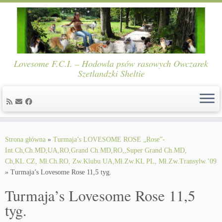
Lovesome F.C.I. – Hodowla psów rasowych Owczarek
Szetlandzki Sheltie
Skip
to
Strona główna
»
Turmaja’s LOVESOME ROSE „Rose”-
content
Int.Ch,Ch.MD,UA,RO,Grand Ch.MD,RO,,Super Grand Ch.MD,
Ch,KL.CZ, Mł.Ch.RO, Zw.Klubu UA,Mł.Zw.KL PL, Mł.Zw.Transylw.’09
»
Turmaja’s Lovesome Rose 11,5 tyg.
Turmaja’s Lovesome Rose 11,5
tyg.