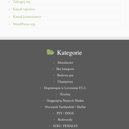
Zaloguj się
Kanał wpisów
Kanał komentarzy
WordPress.org
Kategorie
Aktualności
Bez kategorii
Budowa psa
Championy
Dogoterapia w Lovesome F.C.I.
Nowiny
Osiągnięcia Naszych Sheltie
Owczarek Szetlandzki / Sheltie
PSY / DOGS
Rodowody
SUKI / FEMALES