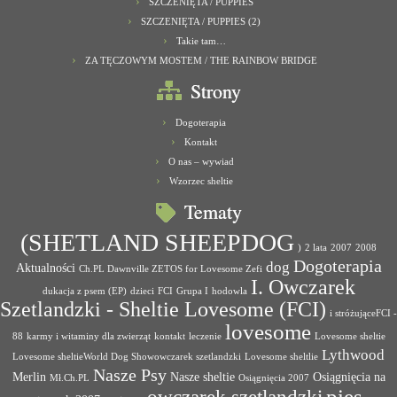
SZCZENIĘTA / PUPPIES
SZCZENIĘTA / PUPPIES (2)
Takie tam…
ZA TĘCZOWYM MOSTEM / THE RAINBOW BRIDGE
Strony
Dogoterapia
Kontakt
O nas – wywiad
Wzorzec sheltie
Tematy
(SHETLAND SHEEPDOG
)
2 lata
2007
2008
Dogoterapia
dog
Aktualności
Ch.PL Dawnville ZETOS for Lovesome Zefi
I. Owczarek
dukacja z psem (EP)
dzieci
FCI
Grupa I
hodowla
Szetlandzki - Sheltie Lovesome (FCI)
i stróżująceFCI -
lovesome
88
karmy i witaminy dla zwierząt
kontakt
leczenie
Lovesome sheltie
Lythwood
Lovesome sheltieWorld Dog Showowczarek szetlandzki
Lovesome sheltlie
Nasze Psy
Merlin
Nasze sheltie
Osiągnięcia na
Mł.Ch.PL
Osiągnięcia 2007
pies