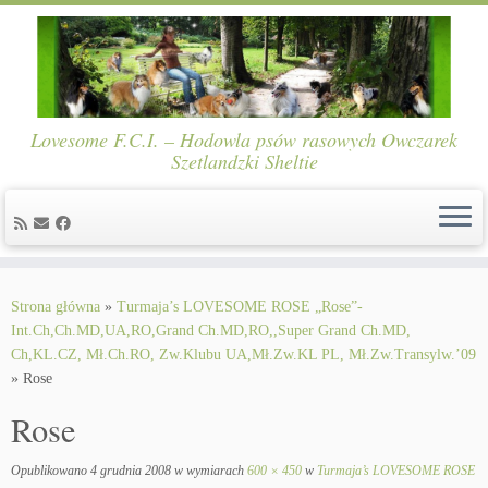
Lovesome F.C.I. – Hodowla psów rasowych Owczarek
Szetlandzki Sheltie
Skip
to
Strona główna
»
Turmaja’s LOVESOME ROSE „Rose”-
content
Int.Ch,Ch.MD,UA,RO,Grand Ch.MD,RO,,Super Grand Ch.MD,
Ch,KL.CZ, Mł.Ch.RO, Zw.Klubu UA,Mł.Zw.KL PL, Mł.Zw.Transylw.’09
»
Rose
Rose
Opublikowano
4 grudnia 2008
w wymiarach
600 × 450
w
Turmaja’s LOVESOME ROSE