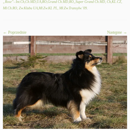
„Rose”- Int.Ch,Ch.MD,UA,RO,Grand Ch.MD,RO,,Super Grand Ch.MD, Ch,KL.CZ,
Mł.Ch.RO, Zw.Klubu UA,Mł.Zw.KL PL, Mł.Zw.Transylw.’09
.
← Poprzednie
Następne →