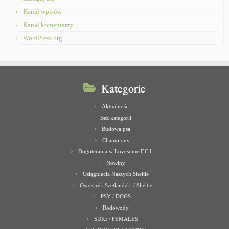
Kanał wpisów
Kanał komentarzy
WordPress.org
Kategorie
Aktualności
Bez kategorii
Budowa psa
Championy
Dogoterapia w Lovesome F.C.I.
Nowiny
Osiągnięcia Naszych Sheltie
Owczarek Szetlandzki / Sheltie
PSY / DOGS
Rodowody
SUKI / FEMALES