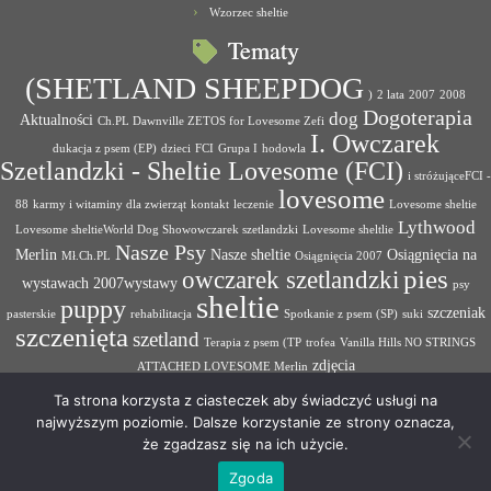
Wzorzec sheltie
Tematy
(SHETLAND SHEEPDOG
)
2 lata
2007
2008
Dogoterapia
dog
Aktualności
Ch.PL Dawnville ZETOS for Lovesome Zefi
I. Owczarek
dukacja z psem (EP)
dzieci
FCI
Grupa I
hodowla
Szetlandzki - Sheltie Lovesome (FCI)
i stróżująceFCI -
lovesome
88
karmy i witaminy dla zwierząt
kontakt
leczenie
Lovesome sheltie
Lythwood
Lovesome sheltieWorld Dog Showowczarek szetlandzki
Lovesome sheltlie
Nasze Psy
Merlin
Nasze sheltie
Osiągnięcia na
Mł.Ch.PL
Osiągnięcia 2007
pies
owczarek szetlandzki
wystawach 2007wystawy
psy
sheltie
puppy
szczeniak
pasterskie
rehabilitacja
Spotkanie z psem (SP)
suki
szczenięta
szetland
Terapia z psem (TP
trofea
Vanilla Hills NO STRINGS
zdjęcia
ATTACHED LOVESOME Merlin
Ta strona korzysta z ciasteczek aby świadczyć usługi na
najwyższym poziomie. Dalsze korzystanie ze strony oznacza,
że zgadzasz się na ich użycie.
·
© 2026
Hodowla psów rasowych Lovesome Sheltie
·
Oparte na
·
Zgoda
Designed with the
Customizr theme
·