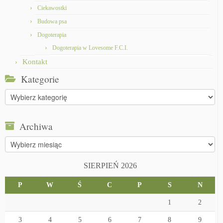
Ciekawostki
Budowa psa
Dogoterapia
Dogoterapia w Lovesome F.C.I.
Kontakt
Kategorie
Kategorie
Archiwa
Archiwa
SIERPIEŃ 2026
P
W
Ś
C
P
S
N
1
2
3
4
5
6
7
8
9