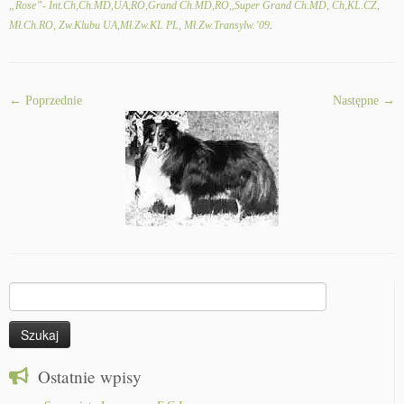
„Rose”- Int.Ch,Ch.MD,UA,RO,Grand Ch.MD,RO,,Super Grand Ch.MD, Ch,KL.CZ,
Mł.Ch.RO, Zw.Klubu UA,Mł.Zw.KL PL, Mł.Zw.Transylw.’09
.
← Poprzednie
Następne →
Szukaj:
Ostatnie wpisy