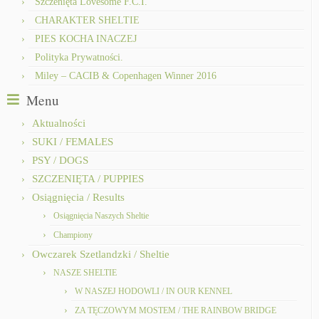
Szczenięta Lovesome F.C.I.
CHARAKTER SHELTIE
PIES KOCHA INACZEJ
Polityka Prywatności.
Miley – CACIB & Copenhagen Winner 2016
Menu
Aktualności
SUKI / FEMALES
PSY / DOGS
SZCZENIĘTA / PUPPIES
Osiągnięcia / Results
Osiągnięcia Naszych Sheltie
Championy
Owczarek Szetlandzki / Sheltie
NASZE SHELTIE
W NASZEJ HODOWLI / IN OUR KENNEL
ZA TĘCZOWYM MOSTEM / THE RAINBOW BRIDGE