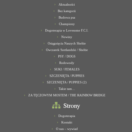
Aktualności
Bez kategorii
Budowa psa
Championy
Dogoterapia w Lovesome F.C.I.
Nowiny
Osiągnięcia Naszych Sheltie
Owczarek Szetlandzki / Sheltie
PSY / DOGS
Rodowody
SUKI / FEMALES
SZCZENIĘTA / PUPPIES
SZCZENIĘTA / PUPPIES (2)
Takie tam…
ZA TĘCZOWYM MOSTEM / THE RAINBOW BRIDGE
Strony
Dogoterapia
Kontakt
O nas – wywiad