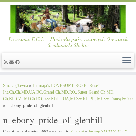
Lovesome F.C.I. – Hodowla psów rasowych Owczarek
Szetlandzki Sheltie
Skip
to
Strona główna
»
Turmaja’s LOVESOME ROSE „Rose”-
content
Int.Ch,Ch.MD,UA,RO,Grand Ch.MD,RO,,Super Grand Ch.MD,
Ch,KL.CZ, Mł.Ch.RO, Zw.Klubu UA,Mł.Zw.KL PL, Mł.Zw.Transylw.’09
»
n_ebony_pride_of_glenhill
n_ebony_pride_of_glenhill
Opublikowano
4 grudnia 2008
w wymiarach
170 × 128
w
Turmaja’s LOVESOME ROSE