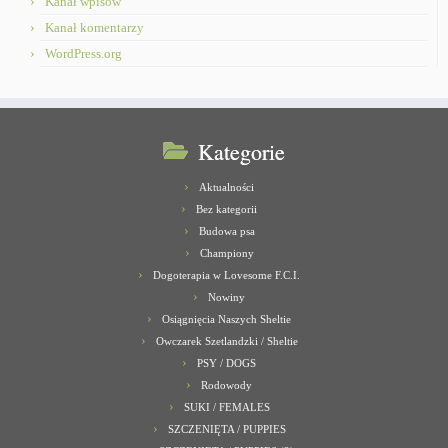
Kanał wpisów
Kanał komentarzy
WordPress.org
Kategorie
Aktualności
Bez kategorii
Budowa psa
Championy
Dogoterapia w Lovesome F.C.I.
Nowiny
Osiągnięcia Naszych Sheltie
Owczarek Szetlandzki / Sheltie
PSY / DOGS
Rodowody
SUKI / FEMALES
SZCZENIĘTA / PUPPIES