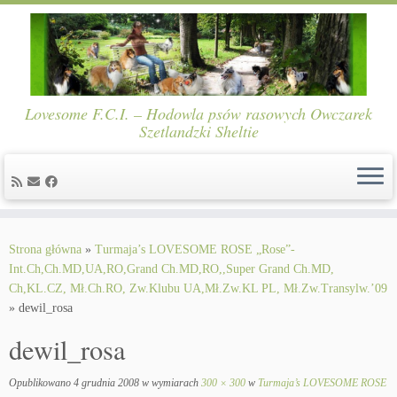
Lovesome F.C.I. – Hodowla psów rasowych Owczarek
Szetlandzki Sheltie
Skip
to
Strona główna
»
Turmaja’s LOVESOME ROSE „Rose”-
content
Int.Ch,Ch.MD,UA,RO,Grand Ch.MD,RO,,Super Grand Ch.MD,
Ch,KL.CZ, Mł.Ch.RO, Zw.Klubu UA,Mł.Zw.KL PL, Mł.Zw.Transylw.’09
»
dewil_rosa
dewil_rosa
Opublikowano
4 grudnia 2008
w wymiarach
300 × 300
w
Turmaja’s LOVESOME ROSE