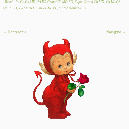
„Rose”- Int.Ch,Ch.MD,UA,RO,Grand Ch.MD,RO,,Super Grand Ch.MD, Ch,KL.CZ,
Mł.Ch.RO, Zw.Klubu UA,Mł.Zw.KL PL, Mł.Zw.Transylw.’09
.
← Poprzednie
Następne →