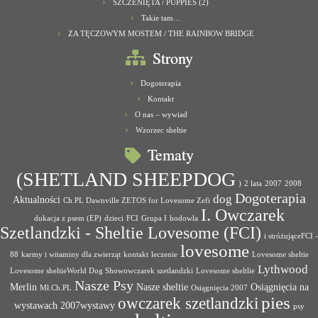
SZCZENIĘTA / PUPPIES (2)
Takie tam…
ZA TĘCZOWYM MOSTEM / THE RAINBOW BRIDGE
Strony
Dogoterapia
Kontakt
O nas – wywiad
Wzorzec sheltie
Tematy
(SHETLAND SHEEPDOG
)
2 lata
2007
2008
Dogoterapia
dog
Aktualności
Ch.PL Dawnville ZETOS for Lovesome Zefi
I. Owczarek
dukacja z psem (EP)
dzieci
FCI
Grupa I
hodowla
Szetlandzki - Sheltie Lovesome (FCI)
i stróżująceFCI -
lovesome
88
karmy i witaminy dla zwierząt
kontakt
leczenie
Lovesome sheltie
Lythwood
Lovesome sheltieWorld Dog Showowczarek szetlandzki
Lovesome sheltlie
Nasze Psy
Merlin
Nasze sheltie
Osiągnięcia na
Mł.Ch.PL
Osiągnięcia 2007
pies
owczarek szetlandzki
wystawach 2007wystawy
psy