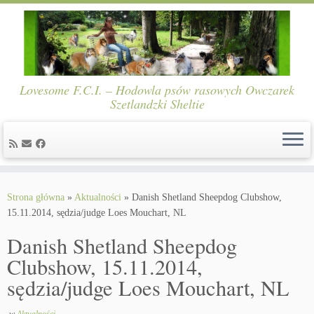
Lovesome F.C.I. – Hodowla psów rasowych Owczarek
Szetlandzki Sheltie
Skip
to
Strona główna
»
Aktualności
»
Danish Shetland Sheepdog Clubshow,
content
15.11.2014, sędzia/judge Loes Mouchart, NL
Danish Shetland Sheepdog
Clubshow, 15.11.2014,
sędzia/judge Loes Mouchart, NL