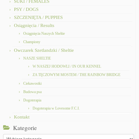
SUKI / FEMALES
PSY / DOGS
SZCZENIĘTA / PUPPIES
Osiągnięcia / Results
Osiągnięcia Naszych Sheltie
Championy
Owczarek Szetlandzki / Sheltie
NASZE SHELTIE
W NASZEJ HODOWLI / IN OUR KENNEL
ZA TĘCZOWYM MOSTEM / THE RAINBOW BRIDGE
Ciekawostki
Budowa psa
Dogoterapia
Dogoterapia w Lovesome F.C.I.
Kontakt
Kategorie
Kategorie