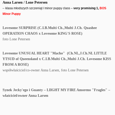
Anna Larsen / Lone Petersen
–
klasa młodszych szczeniąt / minor puppy class –
very promising 1,
BOS
Minor Puppy
Lovesome SURPRISE (C.I.B.Multi Ch.,Multi J.Ch. Quashee
OPERATION CHAOS x Lovesome KING'S ROSE)
foto Lone Petersen
Lovesome UNUSUAL HEART "Macho" (Ch.NL,J.Ch.NL LITTLE
YTSUD of Queensland x C.I.B.Multi Ch.,Multi J.Ch. Lovesome KISS
FROM A ROSE)
współwłaściciel/co-owner Anna Larsen, foto Lone Petersen
Synek Jecky'ego i Guanty – LIIGHT MY FIRE Amoreno "Fragles" –
właściciel/owner Anna Larsen