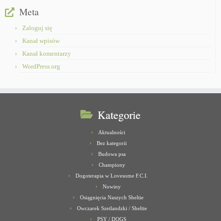
Meta
Zaloguj się
Kanał wpisów
Kanał komentarzy
WordPress.org
Kategorie
Aktualności
Bez kategorii
Budowa psa
Championy
Dogoterapia w Lovesome F.C.I.
Nowiny
Osiągnięcia Naszych Sheltie
Owczarek Szetlandzki / Sheltie
PSY / DOGS