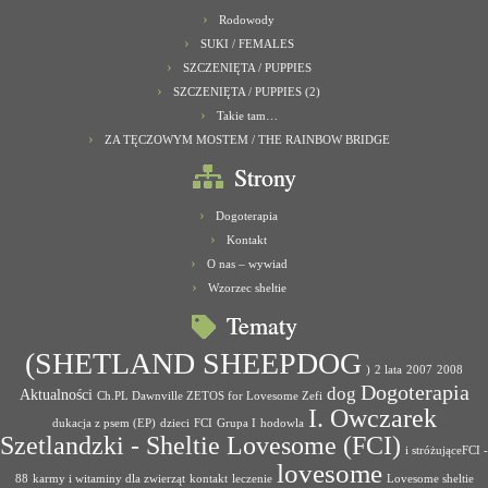
Rodowody
SUKI / FEMALES
SZCZENIĘTA / PUPPIES
SZCZENIĘTA / PUPPIES (2)
Takie tam…
ZA TĘCZOWYM MOSTEM / THE RAINBOW BRIDGE
Strony
Dogoterapia
Kontakt
O nas – wywiad
Wzorzec sheltie
Tematy
(SHETLAND SHEEPDOG
)
2 lata
2007
2008
Dogoterapia
dog
Aktualności
Ch.PL Dawnville ZETOS for Lovesome Zefi
I. Owczarek
dukacja z psem (EP)
dzieci
FCI
Grupa I
hodowla
Szetlandzki - Sheltie Lovesome (FCI)
i stróżująceFCI -
lovesome
88
karmy i witaminy dla zwierząt
kontakt
leczenie
Lovesome sheltie