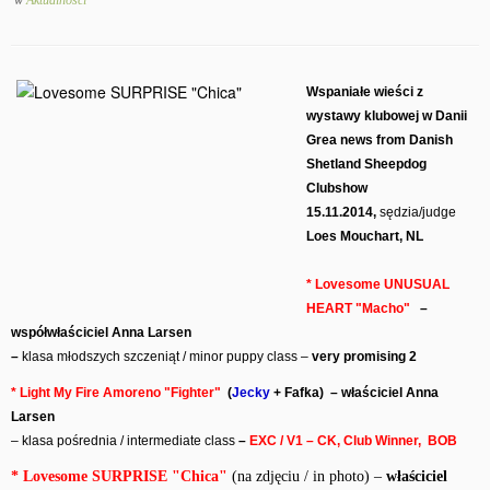
w
Aktualności
Wspaniałe wieści z
wystawy klubowej w Danii
Grea news from Danish
Shetland Sheepdog
Clubshow
15.11.2014,
sędzia/judge
Loes Mouchart, NL
* Lovesome UNUSUAL
HEART
"Macho"
–
współwłaściciel Anna Larsen
–
klasa młodszych szczeniąt / minor puppy class –
very promising 2
* Light My Fire Amoreno
"Fighter"
(
Jecky
+ Fafka) – właściciel Anna
Larsen
– klasa pośrednia / intermediate class
–
EXC / V1 – CK, Club Winner, BOB
* Lovesome SURPRISE
"Chica"
(na zdjęciu / in photo) –
właściciel