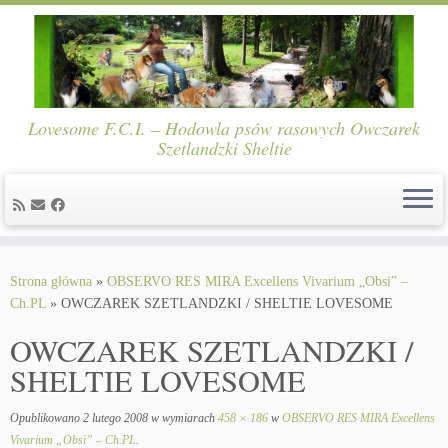
Lovesome F.C.I. – Hodowla psów rasowych Owczarek
Szetlandzki Sheltie
Skip
to
Strona główna
»
OBSERVO RES MIRA Excellens Vivarium „Obsi” –
content
Ch.PL
»
OWCZAREK SZETLANDZKI / SHELTIE LOVESOME
OWCZAREK SZETLANDZKI /
SHELTIE LOVESOME
Opublikowano
2 lutego 2008
w wymiarach
458 × 186
w
OBSERVO RES MIRA Excellens
Vivarium „Obsi” – Ch.PL
.