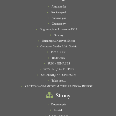
Aktualności
Bez kategorii
Budowa psa
Championy
Dogoterapia w Lovesome F.C.I.
Nowiny
Osiągnięcia Naszych Sheltie
Owczarek Szetlandzki / Sheltie
PSY / DOGS
Rodowody
SUKI / FEMALES
SZCZENIĘTA / PUPPIES
SZCZENIĘTA / PUPPIES (2)
Takie tam…
ZA TĘCZOWYM MOSTEM / THE RAINBOW BRIDGE
Strony
Dogoterapia
Kontakt
O nas – wywiad