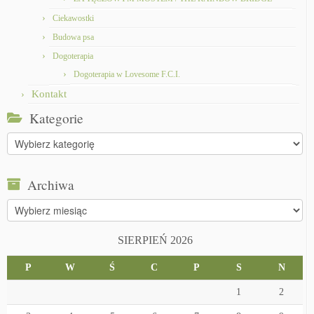
Ciekawostki
Budowa psa
Dogoterapia
Dogoterapia w Lovesome F.C.I.
Kontakt
Kategorie
Kategorie
Archiwa
Archiwa
SIERPIEŃ 2026
P
W
Ś
C
P
S
N
1
2