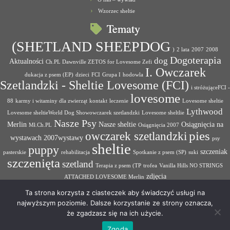
Wzorzec sheltie
Tematy
(SHETLAND SHEEPDOG
)
2 lata
2007
2008
Dogoterapia
dog
Aktualności
Ch.PL Dawnville ZETOS for Lovesome Zefi
I. Owczarek
dukacja z psem (EP)
dzieci
FCI
Grupa I
hodowla
Szetlandzki - Sheltie Lovesome (FCI)
i stróżująceFCI -
lovesome
88
karmy i witaminy dla zwierząt
kontakt
leczenie
Lovesome sheltie
Lythwood
Lovesome sheltieWorld Dog Showowczarek szetlandzki
Lovesome sheltlie
Nasze Psy
Merlin
Nasze sheltie
Osiągnięcia na
Mł.Ch.PL
Osiągnięcia 2007
pies
owczarek szetlandzki
wystawach 2007wystawy
psy
sheltie
puppy
szczeniak
pasterskie
rehabilitacja
Spotkanie z psem (SP)
suki
szczenięta
szetland
Terapia z psem (TP
trofea
Vanilla Hills NO STRINGS
zdjęcia
ATTACHED LOVESOME Merlin
Ta strona korzysta z ciasteczek aby świadczyć usługi na
najwyższym poziomie. Dalsze korzystanie ze strony oznacza,
że zgadzasz się na ich użycie.
·
© 2026
Hodowla psów rasowych Lovesome Sheltie
·
Oparte na
·
Zgoda