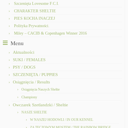
Szczenięta Lovesome F.C.I.
CHARAKTER SHELTIE
PIES KOCHA INACZEJ
Polityka Prywatności.
Miley – CACIB & Copenhagen Winner 2016
Menu
Aktualności
SUKI / FEMALES
PSY / DOGS
SZCZENIĘTA / PUPPIES
Osiągnięcia / Results
Osiągnięcia Naszych Sheltie
Championy
Owczarek Szetlandzki / Sheltie
NASZE SHELTIE
W NASZEJ HODOWLI / IN OUR KENNEL
ZA TĘCZOWYM MOSTEM / THE RAINBOW BRIDGE