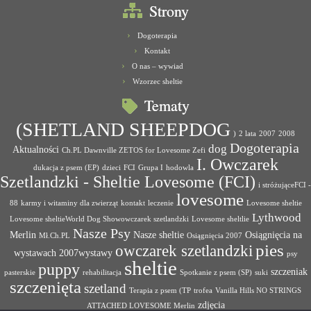
Strony
Dogoterapia
Kontakt
O nas – wywiad
Wzorzec sheltie
Tematy
(SHETLAND SHEEPDOG
)
2 lata
2007
2008
Dogoterapia
dog
Aktualności
Ch.PL Dawnville ZETOS for Lovesome Zefi
I. Owczarek
dukacja z psem (EP)
dzieci
FCI
Grupa I
hodowla
Szetlandzki - Sheltie Lovesome (FCI)
i stróżująceFCI -
lovesome
88
karmy i witaminy dla zwierząt
kontakt
leczenie
Lovesome sheltie
Lythwood
Lovesome sheltieWorld Dog Showowczarek szetlandzki
Lovesome sheltlie
Nasze Psy
Merlin
Nasze sheltie
Osiągnięcia na
Mł.Ch.PL
Osiągnięcia 2007
pies
owczarek szetlandzki
wystawach 2007wystawy
psy
sheltie
puppy
szczeniak
pasterskie
rehabilitacja
Spotkanie z psem (SP)
suki
szczenięta
szetland
Terapia z psem (TP
trofea
Vanilla Hills NO STRINGS
zdjęcia
ATTACHED LOVESOME Merlin