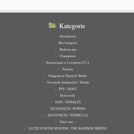
Kategorie
Aktualności
Bez kategorii
Budowa psa
Championy
Dogoterapia w Lovesome F.C.I.
Nowiny
Osiągnięcia Naszych Sheltie
Owczarek Szetlandzki / Sheltie
PSY / DOGS
Rodowody
SUKI / FEMALES
SZCZENIĘTA / PUPPIES
SZCZENIĘTA / PUPPIES (2)
Takie tam…
ZA TĘCZOWYM MOSTEM / THE RAINBOW BRIDGE