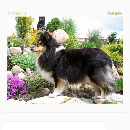
← Poprzednie
Następne →
Szukaj: