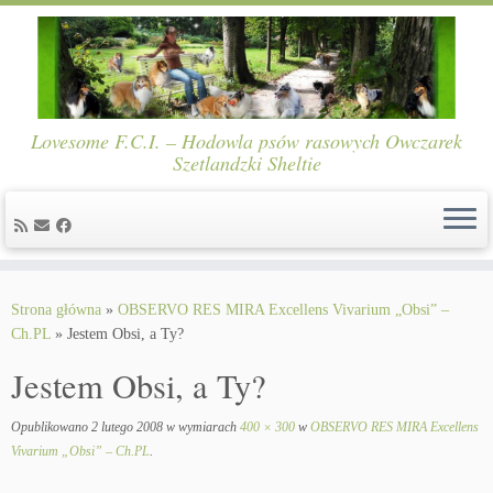
Lovesome F.C.I. – Hodowla psów rasowych Owczarek
Szetlandzki Sheltie
Skip
to
Strona główna
»
OBSERVO RES MIRA Excellens Vivarium „Obsi” –
content
Ch.PL
»
Jestem Obsi, a Ty?
Jestem Obsi, a Ty?
Opublikowano
2 lutego 2008
w wymiarach
400 × 300
w
OBSERVO RES MIRA Excellens
Vivarium „Obsi” – Ch.PL
.