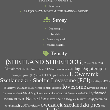
SZCZENIĘTA / PUPPIES (2)
Takie tam…
ZA TĘCZOWYM MOSTEM / THE RAINBOW BRIDGE
Strony
Dogoterapia
Kontakt
O nas – wywiad
Wzorzec sheltie
Tematy
(SHETLAND SHEEPDOG
)
2 lata
2007
2008
Dogoterapia
dog
Aktualności
Ch.PL Dawnville ZETOS for Lovesome Zefi
I. Owczarek
dukacja z psem (EP)
dzieci
FCI
Grupa I
hodowla
Szetlandzki - Sheltie Lovesome (FCI)
i stróżująceFCI -
lovesome
88
karmy i witaminy dla zwierząt
kontakt
leczenie
Lovesome sheltie
Lythwood
Lovesome sheltieWorld Dog Showowczarek szetlandzki
Lovesome sheltlie
Nasze Psy
Merlin
Nasze sheltie
Osiągnięcia na
Mł.Ch.PL
Osiągnięcia 2007
pies
owczarek szetlandzki
wystawach 2007wystawy
psy