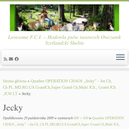
Lovesome F.C.I. – Hodowla psów rasowych Owczarek
Szetlandzki Sheltie
Skip
to
Strona główna
»
Quashee OPERATION CHAOS „Jecky” – Int.Ch,
content
Ch.PL.MD,RO,UA GrandCh,Super Grand Ch,Multi JCh., Grand JCh.
,JCW.LT
»
Jecky
Jecky
Opublikowano
29 października 2009
w wymiarach
600 × 450
w
Quashee OPERATION
CHAOS „Jecky” – Int.Ch, Ch.PL.MD,RO,UA GrandCh,Super Grand Ch,Multi JCh.,