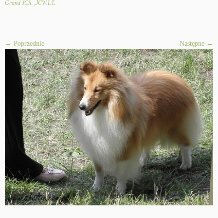
Grand JCh. ,JCW.LT
.
← Poprzednie
Następne →