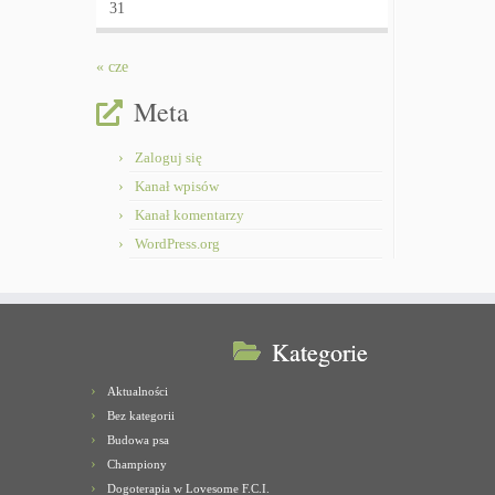
31
« cze
Meta
Zaloguj się
Kanał wpisów
Kanał komentarzy
WordPress.org
Kategorie
Aktualności
Bez kategorii
Budowa psa
Championy
Dogoterapia w Lovesome F.C.I.