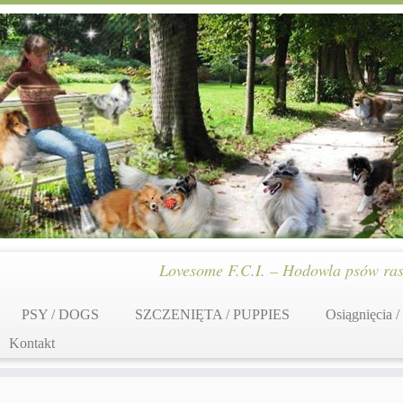
Lovesome F.C.I. – Hodowla psów ras
PSY / DOGS
SZCZENIĘTA / PUPPIES
Osiągnięcia /
Kontakt