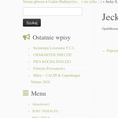
to
Strona główna
»
Ceskie Budiejovice… i nie tylko ;-)
»
Jecky 8
content
Szukaj:
Jec
Opublikowa
Ostatnie wpisy
Szczenięta Lovesome F.C.I.
← Poprzed
CHARAKTER SHELTIE
PIES KOCHA INACZEJ
Polityka Prywatności.
Miley – CACIB & Copenhagen
Winner 2016
Menu
Aktualności
SUKI / FEMALES
PSY / DOGS