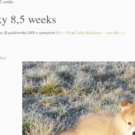
,5 weeks
ky 8,5 weeks
no
28 października 2009
w wymiarach
600 × 450
w
Ceskie Budiejovice… i nie tylko ;-)
.
nie