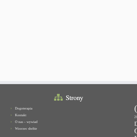
Strony
Dogoterapia
Kontakt
2
O nas – wywiad
Wzorzec sheltie