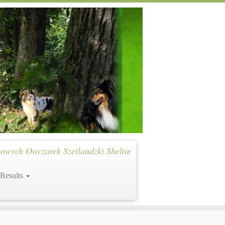
owych Owczarek Szetlandzki Sheltie
 Results