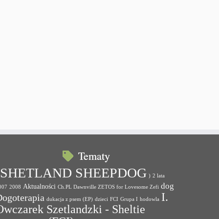
Tematy
(SHETLAND SHEEPDOG
)
2 lata
dog
Aktualności
007
2008
Ch.PL Dawnville ZETOS for Lovesome Zefi
I.
Dogoterapia
dukacja z psem (EP)
dzieci
FCI
Grupa I
hodowla
Owczarek Szetlandzki - Sheltie