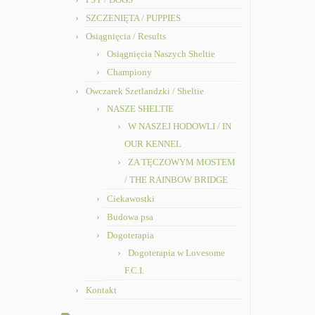
SZCZENIĘTA / PUPPIES
Osiągnięcia / Results
Osiągnięcia Naszych Sheltie
Championy
Owczarek Szetlandzki / Sheltie
NASZE SHELTIE
W NASZEJ HODOWLI / IN
OUR KENNEL
ZA TĘCZOWYM MOSTEM
/ THE RAINBOW BRIDGE
Ciekawostki
Budowa psa
Dogoterapia
Dogoterapia w Lovesome
F.C.I.
Kontakt