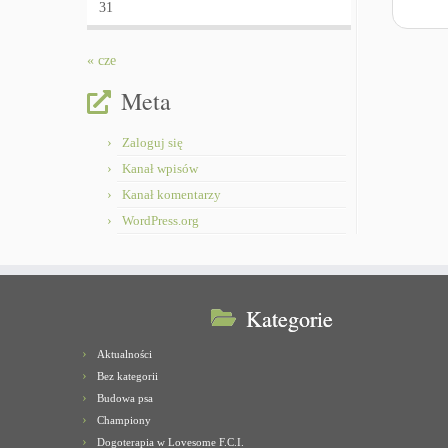
31
« cze
Meta
Zaloguj się
Kanał wpisów
Kanał komentarzy
WordPress.org
Kategorie
Aktualności
Bez kategorii
Budowa psa
Championy
Dogoterapia w Lovesome F.C.I.