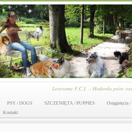
Lovesome F.C.I. – Hodowla psów ras
PSY / DOGS
SZCZENIĘTA / PUPPIES
Osiągnięcia /
Kontakt