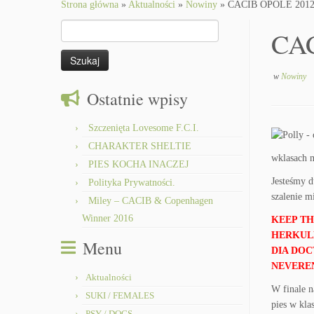
to
Strona główna
»
Aktualności
»
Nowiny
»
CACIB OPOLE 201
content
Szukaj:
CA
w
Nowiny
Ostatnie wpisy
Szczenięta Lovesome F.C.I.
CHARAKTER SHELTIE
wklasach 
PIES KOCHA INACZEJ
Jesteśmy d
Polityka Prywatności.
szalenie m
Miley – CACIB & Copenhagen
Winner 2016
KEEP TH
HERKULE
Menu
DIA DOC
NEVEREN
Aktualności
W finale n
SUKI / FEMALES
pies w kla
PSY / DOGS