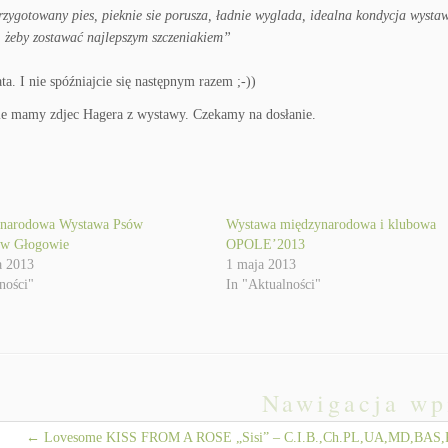
rzygotowany pies, pieknie sie porusza, ładnie wyglada, idealna kondycja wyst
 żeby zostawać najlepszym szczeniakiem”
a. I nie spóźniajcie się następnym razem ;-))
ie mamy zdjec Hagera z wystawy. Czekamy na dosłanie.
ynarodowa Wystawa Psów
Wystawa międzynarodowa i klubowa
 w Głogowie
OPOLE’2013
a 2013
1 maja 2013
ności"
In "Aktualności"
Nawigacja wp
←
Lovesome KISS FROM A ROSE „Sisi” – C.I.B.,Ch.PL,UA,MD,BAS