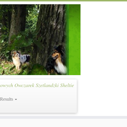
owych Owczarek Szetlandzki Sheltie
 Results