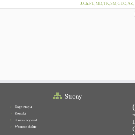
J.Ch.PL,MD,TK,SM,GEO,AZ, 
Strony
Dogoterapia
Kontakt
2
O nas – wywiad
Wzorzec sheltie