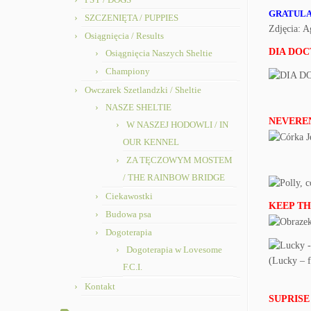
GRATULAC
SZCZENIĘTA / PUPPIES
Zdjęcia: 
Osiągnięcia / Results
DIA DOCT
Osiągnięcia Naszych Sheltie
Championy
Owczarek Szetlandzki / Sheltie
NASZE SHELTIE
NEVEREN
W NASZEJ HODOWLI / IN
OUR KENNEL
ZA TĘCZOWYM MOSTEM
/ THE RAINBOW BRIDGE
Ciekawostki
KEEP THE
Budowa psa
Dogoterapia
Dogoterapia w Lovesome
(Lucky – f
F.C.I.
Kontakt
SUPRISE 