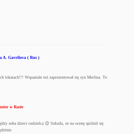
a A. Gavrilova ( Rus )
ch lokatach!!! Wspaniale też zaprezentował się syn Merlina. To
unior w Rasie
ędzy soba dzieci rudzielca 😉 Szkoda, ze na ocenę spóźnił się
ędzinie.