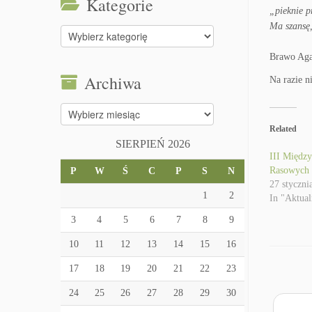
Kategorie
„pieknie p
Ma szansę,
Kategorie
Brawo Agat
Archiwa
Na razie n
Archiwa
Related
SIERPIEŃ 2026
III Międz
Rasowych
P
W
Ś
C
P
S
N
27 styczni
1
2
In "Aktual
3
4
5
6
7
8
9
10
11
12
13
14
15
16
17
18
19
20
21
22
23
24
25
26
27
28
29
30