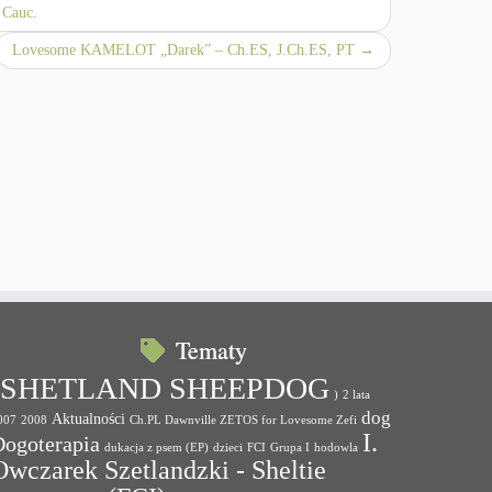
Cauc.
Lovesome KAMELOT „Darek” – Ch.ES, J.Ch.ES, PT
→
Tematy
(SHETLAND SHEEPDOG
)
2 lata
dog
Aktualności
007
2008
Ch.PL Dawnville ZETOS for Lovesome Zefi
I.
Dogoterapia
dukacja z psem (EP)
dzieci
FCI
Grupa I
hodowla
Owczarek Szetlandzki - Sheltie