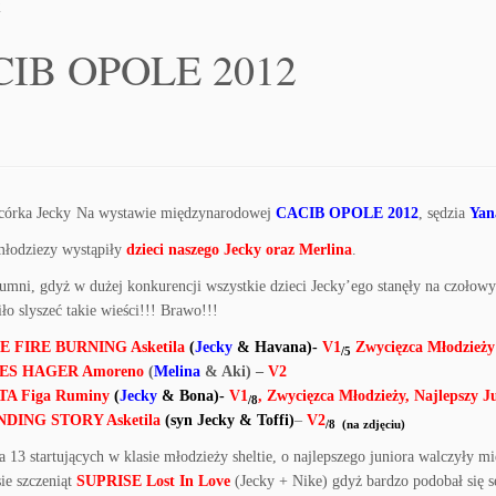
2
CIB OPOLE 2012
Na wystawie międzynarodowej
CACIB OPOLE 2012
, sędzia
Yan
młodziezy wystąpiły
dzieci naszego Jecky oraz Merlina
.
umni, gdyż w dużej konkurencji wszystkie dzieci Jecky’ego stanęły na czołowy
iło slyszeć takie wieści!!! Brawo!!!
E FIRE BURNING Asketila
(
Jecky
& Havana)-
V1
Zwycięzca Młodzieży
/5
S HAGER Amoreno
(
Melina
& Aki) –
V2
TA Figa Ruminy
(
Jecky
& Bona)-
V1
, Zwycięzca Młodzieży, Najlepszy J
/8
DING STORY Asketila
(syn Jecky & Toffi)
–
V2
/8 (na zdjęciu)
a 13 startujących w klasie młodzieży sheltie, o najlepszego juniora walczyły mi
sie szczeniąt
SUPRISE Lost In Love
(Jecky + Nike) gdyż bardzo podobał się s