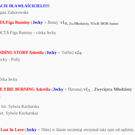
JE DLA WŁAŚCICIELI!!!!
Agata Zaborowska
A Figa Ruminy
(
Jecky
+ Bona)
v1
/8, Zw.Młodzieży, NJwR /BOB Junior
DING STORY Asketila
(
Jecky
+ Toffie)
v2
/8
 FIRE BURNING Asketila
(
Jecky
+ Havana)
v1
,
Zwycięzca Młodziezy
/5
ot. Sylwia Kucharska)
Lost In Love
(
Jecky
+ Nike) w klasie szczeniąt otrzymał taki opis od sędziny: