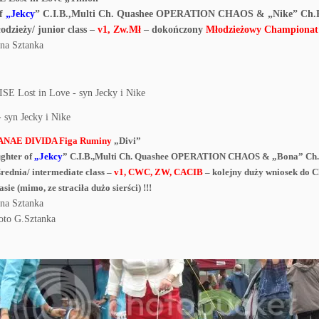
of
„Jekcy
” C.I.B.,Multi Ch. Quashee OPERATION CHAOS & „Nike” Ch.PL
odzieży/ junior class –
v1, Zw.Mł
– dokończony
Młodzieżowy Championat 
na Sztanka
DANAE DIVIDA Figa Ruminy
„Divi”
ghter of
„Jekcy
” C.I.B.,Multi Ch. Quashee OPERATION CHAOS & „Bona” Ch
średnia/ intermediate class –
v1, CWC, ZW, CACIB
– kolejny duży wniosek do 
asie (mimo, ze straciła dużo sierści) !!!
na Sztanka