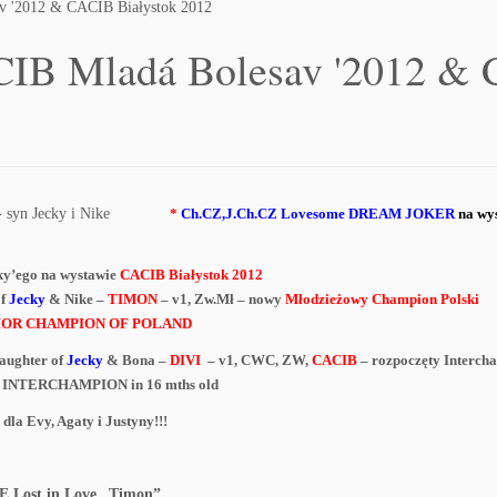
v '2012 & CACIB Białystok 2012
IB Mladá Bolesav '2012 & 
*
Ch.CZ,J.Ch.CZ Lovesome DREAM JOKER
na wy
ky’ego na wystawie
CACIB Białystok 2012
of
Jecky
& Nike –
TIMON
– v1, Zw.Mł – nowy
Młodzieżowy Champion Polski
NIOR CHAMPION OF POLAND
daughter of
Jecky
& Bona –
DIVI
– v1, CWC, ZW,
CACIB
– rozpoczęty Interch
 to INTERCHAMPION in 16 mths old
 dla Evy, Agaty i Justyny!!!
 Lost in Love „Timon”