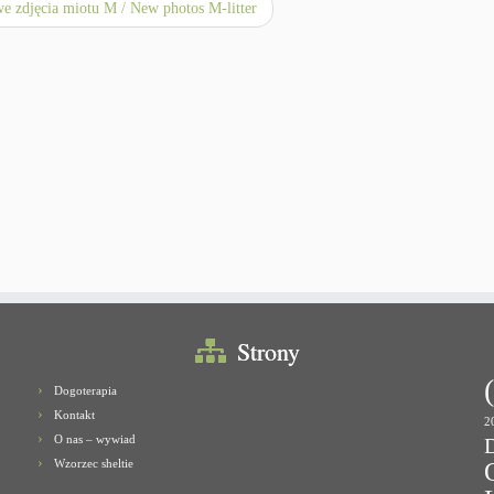
 zdjęcia miotu M / New photos M-litter
Strony
Dogoterapia
Kontakt
2
O nas – wywiad
Wzorzec sheltie