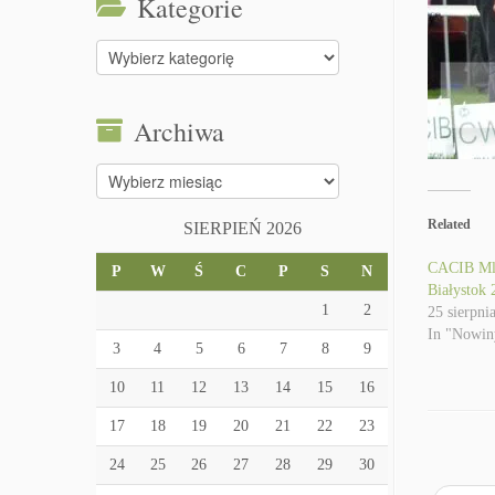
Kategorie
Kategorie
Archiwa
Archiwa
Related
SIERPIEŃ 2026
CACIB Ml
P
W
Ś
C
P
S
N
Białystok 
1
2
25 sierpni
In "Nowin
3
4
5
6
7
8
9
10
11
12
13
14
15
16
17
18
19
20
21
22
23
24
25
26
27
28
29
30