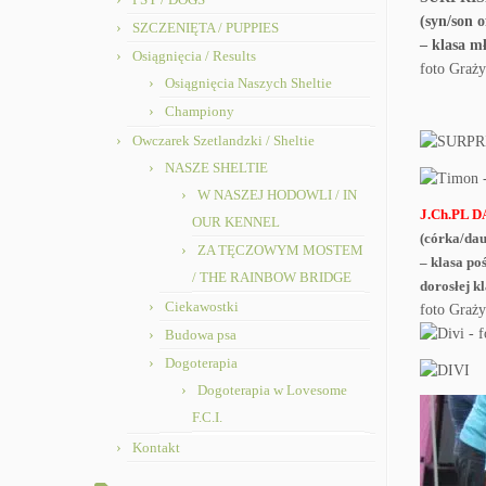
(syn/son 
SZCZENIĘTA / PUPPIES
– klasa mł
Osiągnięcia / Results
foto Graży
Osiągnięcia Naszych Sheltie
Championy
Owczarek Szetlandzki / Sheltie
NASZE SHELTIE
W NASZEJ HODOWLI / IN
J.Ch.PL 
OUR KENNEL
(córka/dau
ZA TĘCZOWYM MOSTEM
– klasa po
/ THE RAINBOW BRIDGE
dorosłej kl
Ciekawostki
foto Graży
Budowa psa
Dogoterapia
Dogoterapia w Lovesome
F.C.I.
Kontakt