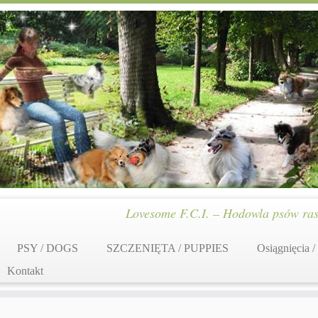
Lovesome F.C.I. – Hodowla psów ras
PSY / DOGS
SZCZENIĘTA / PUPPIES
Osiągnięcia /
Kontakt