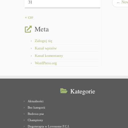
31
←
Nowe
« cze
Meta
Zaloguj się
Kanał wpisów
Kanał komentarzy
WordPress.org
Kategorie
Aktualności
Bez kategorii
Budowa psa
Championy
Dogoterapia w Lovesome F.C.I.