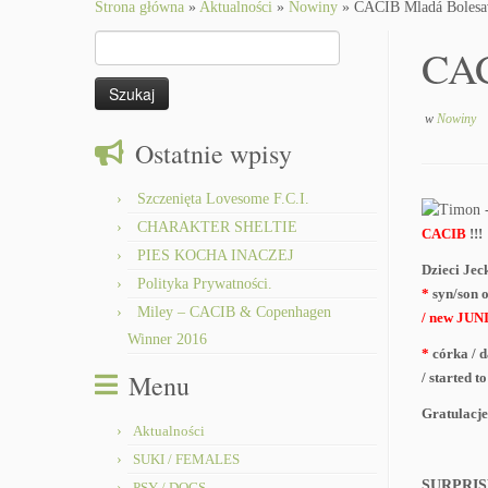
to
Strona główna
»
Aktualności
»
Nowiny
»
CACIB Mladá Bolesa
content
Szukaj:
CAC
w
Nowiny
Ostatnie wpisy
Szczenięta Lovesome F.C.I.
CHARAKTER SHELTIE
CACIB
!!!
PIES KOCHA INACZEJ
Dzieci Jec
Polityka Prywatności.
*
syn/son 
Miley – CACIB & Copenhagen
/ new JU
Winner 2016
*
córka / 
Menu
/ started
Gratulacje
Aktualności
SUKI / FEMALES
SURPRISE
PSY / DOGS