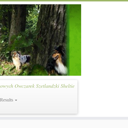
owych Owczarek Szetlandzki Sheltie
 Results