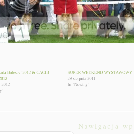
adá Bolesav '2012 & CACIB
SUPER WEEKEND WYSTAWOWY
2012
29 sierpnia 2011
a 2012
In "Nowiny"
y"
Nawigacja wp