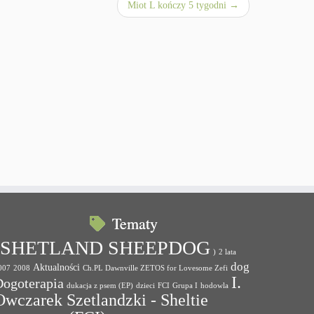
Miot L kończy 5 tygodni
→
Tematy
(SHETLAND SHEEPDOG
)
2 lata
dog
Aktualności
007
2008
Ch.PL Dawnville ZETOS for Lovesome Zefi
I.
Dogoterapia
dukacja z psem (EP)
dzieci
FCI
Grupa I
hodowla
Owczarek Szetlandzki - Sheltie