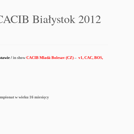
CACIB Białystok 2012
stawie
/
in show
CACIB Mladá Bolesav (CZ)
–
v1, CAC, BOS,
ampionat w wieku 16 miesięcy